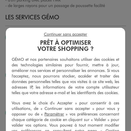
- de larges rayons pour un passage de poussette facilité
LES SERVICES GÉMO
Continuer sans accepter
JE PEUX CHANGER D’AVIS
PRÊT À OPTIMISER
Nous échangeons et vous proposons un avoir ou un
VOTRE SHOPPING ?
remboursement pour tout article non porté, non retouché,
sous 30 jours, sur simple présentation du ticket de caisse,
GÉMO et nos partenaires souhaitons utiliser des cookies et
dans tous les magasins GÉMO.
des technologies similaires pour fournir, mettre à jour,
améliorer nos services et personnaliser les annonces. Si vous
JE PEUX FAIRE RETOUCHER MES ARTICLES
l'acceptez, nous pourrons stocker, accéder et traiter des
données personnelles telles que vos visites à ce site web, les
Ourlets, ceintures… vous avez la possibilité de faire
adresses IP, les informations de votre compte utilisateur
retoucher vos articles textiles dans nos magasins. Les tarifs
telles que votre adresse e-mail et les identifiants des cookies.
sont à votre disposition sur simple demande. Voir
conditions en magasins.
Vous avez le choix d'« Accepter » pour consentir à ces
utilisations, de « Continuer sans accepter » pour vous y
J’AIME FAIRE PLAISIR
opposer ou de «
Paramétrer
» vos préférences concernant
chaque catégorie de cookie en cliquant sur « Valider » pour
Nous vous proposons des cartes cadeaux GÉMO d’un
valider vos options. Vous pouvez à tout moment modifier
montant au choix entre 10€ et 150€. Les cartes cadeau
vos préférences en consultant notre page «
Gestion