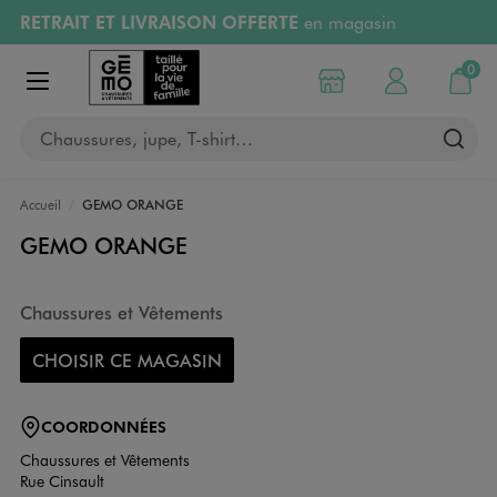
RETRAIT ET LIVRAISON OFFERTE
en magasin
Aller au contenu principal
Aller à la navigation
Retours OFFERTS
pendant 30 jours
0
Choisir mon magasin
Mon compte
Mon pa
Afficher le menu
PAYEZ EN 3x SANS FRAIS
dès 50€
Chaussures, jupe, T-shirt…
RÉSERVATION GRATUITE
4h en magasin
Accueil
GEMO ORANGE
GEMO ORANGE
Chaussures et Vêtements
CHOISIR CE MAGASIN
COORDONNÉES
Chaussures et Vêtements
Rue Cinsault