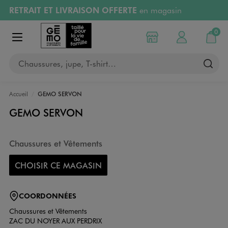
RETRAIT ET LIVRAISON OFFERTE
en magasin
Aller au contenu principal
Aller à la navigation
Retours OFFERTS
pendant 30 jours
0
Choisir mon magasin
Mon compte
Mon pa
Afficher le menu
PAYEZ EN 3x SANS FRAIS
dès 50€
Chaussures, jupe, T-shirt…
RÉSERVATION GRATUITE
4h en magasin
Accueil
GEMO SERVON
GEMO SERVON
Chaussures et Vêtements
CHOISIR CE MAGASIN
COORDONNÉES
Chaussures et Vêtements
ZAC DU NOYER AUX PERDRIX