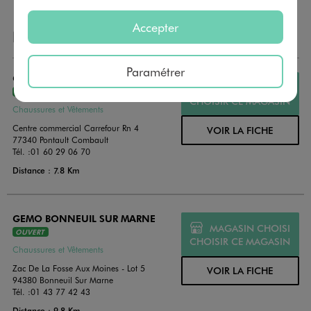
Accepter
NOS AUTRES MAGASINS
Paramétrer
GEMO PONTAULT COMBAULT
MAGASIN CHOISI
OUVERT
CHOISIR CE MAGASIN
Chaussures et Vêtements
Centre commercial Carrefour Rn 4
VOIR LA FICHE
77340 Pontault Combault
Tél. :
01 60 29 06 70
Distance : 7.8 Km
GEMO BONNEUIL SUR MARNE
MAGASIN CHOISI
OUVERT
CHOISIR CE MAGASIN
Chaussures et Vêtements
Zac De La Fosse Aux Moines - Lot 5
VOIR LA FICHE
94380 Bonneuil Sur Marne
Tél. :
01 43 77 42 43
Distance : 9.8 Km