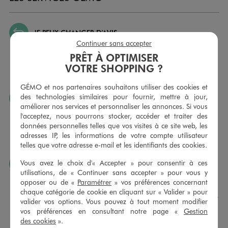
JE PEUX CHANGER D’AVIS
Continuer sans accepter
Nous échangeons et vous proposons un avoir ou un
PRÊT À OPTIMISER
remboursement pour tout article non porté, non retouché,
sous 30 jours, sur simple présentation du ticket de caisse,
VOTRE SHOPPING ?
dans tous les magasins GÉMO.
GÉMO et nos partenaires souhaitons utiliser des cookies et
des technologies similaires pour fournir, mettre à jour,
JE PEUX FAIRE RETOUCHER MES ARTICLES
améliorer nos services et personnaliser les annonces. Si vous
Ourlets, ceintures… vous avez la possibilité de faire
l'acceptez, nous pourrons stocker, accéder et traiter des
retoucher vos articles textiles dans nos magasins. Les tarifs
données personnelles telles que vos visites à ce site web, les
sont à votre disposition sur simple demande. Voir
adresses IP, les informations de votre compte utilisateur
conditions en magasins.
telles que votre adresse e-mail et les identifiants des cookies.
Vous avez le choix d'« Accepter » pour consentir à ces
J’AIME FAIRE PLAISIR
utilisations, de « Continuer sans accepter » pour vous y
Nous vous proposons des cartes cadeaux GÉMO d’un
opposer ou de «
Paramétrer
» vos préférences concernant
montant au choix entre 10€ et 150€. Les cartes cadeau
chaque catégorie de cookie en cliquant sur « Valider » pour
GÉMO sont valables 1 an, utilisables en plusieurs fois, pour
valider vos options. Vous pouvez à tout moment modifier
payer vos achats en magasin. Offrez vos cartes cadeau
vos préférences en consultant notre page «
Gestion
dans de jolies enveloppes pour toutes les occasions.
des cookies
».