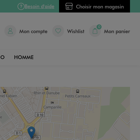
Besoin d'aide
Choisir mon magasin
0
Mon compte
Wishlist
Mon panier
DO
HOMME