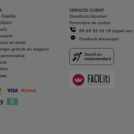
S
SERVICES CLIENT
Fidélité
Questions/réponses
u GÉMO
Formulaire de contact
eils
09 69 32 35 19
(appel non 
iement
Facebook Messenger
son et retrait
anges gratuits en magasin
s personnalisé
ecte
ation
Faciliti
ices
Goodays