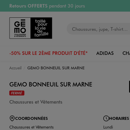
Retours OFFERTS
pendant 30 jours
Aller au contenu principal
Aller à la navigation
PAYEZ EN 3x SANS FRAIS
dès 50€
RÉSERVATION GRATUITE
4h en magasin
RETRAIT ET LIVRAISON OFFERTE
en magasin
Votre recherche
-50% SUR LE 2ÈME PRODUIT D'ÉTÉ*
ADIDAS
CH
Accueil
GEMO BONNEUIL SUR MARNE
GEMO BONNEUIL SUR MARNE
FERMÉ
Chaussures et Vêtements
COORDONNÉES
HORAIRES
Chaussures et Vêtements
Lundi