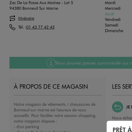
Zac De La Fosse Aux Moines - Lot 5
Mardi
94380 Bonneuil Sur Marne
Mercredi
Jeudi
Itinéraire
Vendredi
Samedi
Tél. :
01 43 77 42 43
Dimanche
Vous pouvez passer commande sur notre
À PROPOS DE CE MAGASIN
LES SE
Notre magasin de vêtements / chaussures de
JE
Bonneuil sur marne est heureux de vous
accueillir. Pour faciliter votre session shopping,
Nous échan
notre magasin dispose :
ou un remb
- d'un parking
PRÊT 
porté, non 