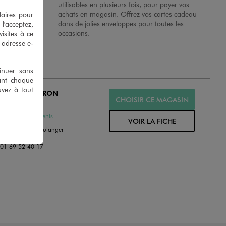
 en magasins.
utilisables en plusieurs fois, pour payer vos
achats en magasin. Offrez vos cartes cadeau
laires pour
dans de jolies enveloppes pour toutes les
 l'acceptez,
occasions.
isites à ce
e adresse e-
tinuer sans
ant chaque
uvez à tout
MO MONTGERON
CHOISIR CE MAGASIN
MÉ
ssures et Vêtements
VOIR LA FICHE
dit La Mare A Boulanger
30 Montgeron
:
01 69 52 40 17