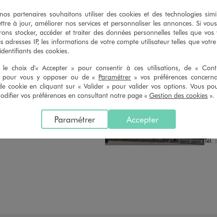
n du ticket de caisse, dans tous les
simple demande. Voir conditions
 GÉMO.
s partenaires souhaitons utiliser des cookies et des technologies simi
ttre à jour, améliorer nos services et personnaliser les annonces. Si vous
ons stocker, accéder et traiter des données personnelles telles que vos v
es adresses IP, les informations de votre compte utilisateur telles que votr
 identifiants des cookies.
le choix d'« Accepter » pour consentir à ces utilisations, de « Con
» pour vous y opposer ou de «
Paramétrer
» vos préférences concern
de cookie en cliquant sur « Valider » pour valider vos options. Vous po
Distance :
GE
6.5 Km
ifier vos préférences en consultant notre page «
Gestion des cookies
».
CHOISIR CE MAGASIN
FER
Chau
VOIR LA FICHE
Paramétrer
Accepter
Lieu
912
Tél. 