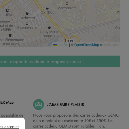
Leaflet
|
©
OpenStreetMap
contributors
 sont disponibles dans le magasin choisi !
HER MES
J’AIME FAIRE PLAISIR
possibilité de
Nous vous proposons des cartes cadeaux GÉMO
es dans nos
d’un montant au choix entre 10€ et 150€. Les
disposition sur
cartes cadeau GÉMO sont valables 1 an,
ns accepter