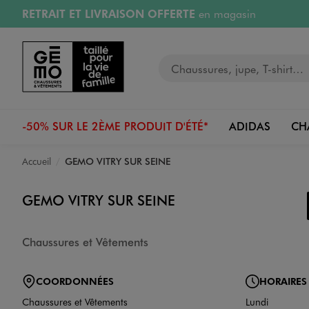
RETRAIT ET LIVRAISON OFFERTE
en magasin
Aller au contenu principal
Aller à la navigation
Retours OFFERTS
pendant 30 jours
Votre recherche
PAYEZ EN 3x SANS FRAIS
dès 50€
RÉSERVATION GRATUITE
4h en magasin
-50% SUR LE 2ÈME PRODUIT D'ÉTÉ*
ADIDAS
CH
Accueil
GEMO VITRY SUR SEINE
GEMO VITRY SUR SEINE
Chaussures et Vêtements
COORDONNÉES
HORAIRES
Chaussures et Vêtements
Lundi