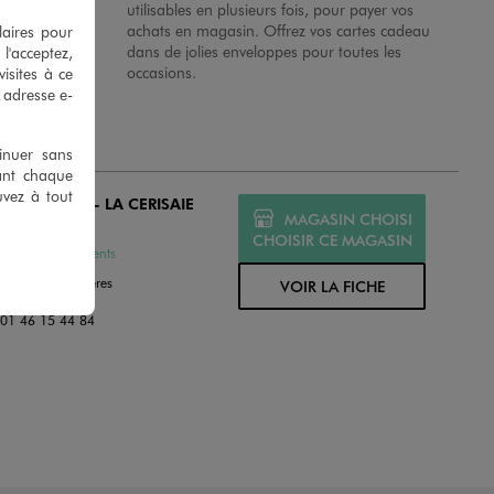
 en magasins.
utilisables en plusieurs fois, pour payer vos
achats en magasin. Offrez vos cartes cadeau
laires pour
dans de jolies enveloppes pour toutes les
 l'acceptez,
occasions.
isites à ce
e adresse e-
tinuer sans
ant chaque
uvez à tout
O FRESNES - LA CERISAIE
MAGASIN CHOISI
MÉ
CHOISIR CE MAGASIN
ssures et Vêtements
 Allee Des Jacheres
VOIR LA FICHE
3 Fresnes
:
01 46 15 44 84