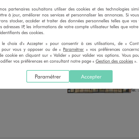
n du ticket de caisse, dans tous les
simple demande. Voir conditions
 GÉMO.
s partenaires souhaitons utiliser des cookies et des technologies simi
ttre à jour, améliorer nos services et personnaliser les annonces. Si vous
ons stocker, accéder et traiter des données personnelles telles que vos v
es adresses IP, les informations de votre compte utilisateur telles que votr
 identifiants des cookies.
le choix d'« Accepter » pour consentir à ces utilisations, de « Con
» pour vous y opposer ou de «
Paramétrer
» vos préférences concern
de cookie en cliquant sur « Valider » pour valider vos options. Vous po
Distance :
GEM
7.8 Km
ifier vos préférences en consultant notre page «
Gestion des cookies
».
MAGASIN CHOISI
FER
CHOISIR CE MAGASIN
Chau
Paramétrer
Accepter
8-12
VOIR LA FICHE
9426
Tél. 