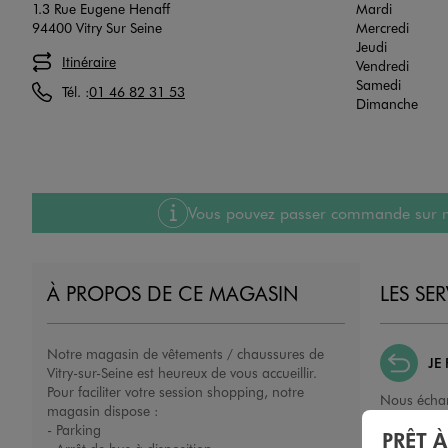
1.3 Rue Eugene Henaff
Mardi
94400 Vitry Sur Seine
Mercredi
Jeudi
Itinéraire
Vendredi
Samedi
Tél. :
01 46 82 31 53
Dimanche
Vous pouvez passer commande sur notre
À PROPOS DE CE MAGASIN
LES SE
Notre magasin de vêtements / chaussures de
JE
Vitry-sur-Seine est heureux de vous accueillir.
Pour faciliter votre session shopping, notre
Nous échan
magasin dispose :
ou un remb
- Parking
PRÊT 
porté, non 