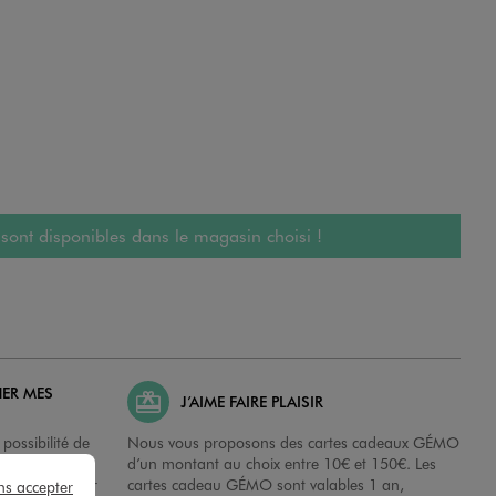
 sont disponibles dans le magasin choisi !
HER MES
J’AIME FAIRE PLAISIR
possibilité de
Nous vous proposons des cartes cadeaux GÉMO
es dans nos
d’un montant au choix entre 10€ et 150€. Les
disposition sur
cartes cadeau GÉMO sont valables 1 an,
ns accepter