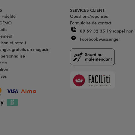
S
SERVICES CLIENT
Fidélité
Questions/réponses
u GÉMO
Formulaire de contact
eils
09 69 32 35 19
(appel non 
iement
Facebook Messenger
son et retrait
anges gratuits en magasin
s personnalisé
ecte
ation
Faciliti
ices
Goodays