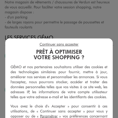
Notre magasin de vêtements / chaussures de Verdun est heureux
de vous accueillir. Pour faciliter votre session shopping, notre
magasin dispose :
- d'un parking
- de larges rayons pour permettre le passage de poussettes et
fauteuils roulants
LES SERVICES GÉMO
Continuer sans accepter
PRÊT À OPTIMISER
JE PEUX CHANGER D’AVIS
VOTRE SHOPPING ?
Nous échangeons et vous proposons un avoir ou un
GÉMO et nos partenaires souhaitons utiliser des cookies et
remboursement pour tout article non porté, non retouché,
des technologies similaires pour fournir, mettre à jour,
sous 30 jours, sur simple présentation du ticket de caisse,
améliorer nos services et personnaliser les annonces. Si vous
dans tous les magasins GÉMO.
l'acceptez, nous pourrons stocker, accéder et traiter des
données personnelles telles que vos visites à ce site web, les
JE PEUX FAIRE RETOUCHER MES ARTICLES
adresses IP, les informations de votre compte utilisateur
telles que votre adresse e-mail et les identifiants des cookies.
Ourlets, ceintures… vous avez la possibilité de faire
retoucher vos articles textiles dans nos magasins. Les tarifs
Vous avez le choix d'« Accepter » pour consentir à ces
sont à votre disposition sur simple demande. Voir
utilisations, de « Continuer sans accepter » pour vous y
conditions en magasins.
opposer ou de «
Paramétrer
» vos préférences concernant