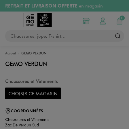
RETRAIT ET LIVRAISON OFFERTE
en magasin
Aller au contenu principal
Aller à la navigation
Retours OFFERTS
pendant 30 jours
0
Choisir mon magasin
Mon compte
Mon pa
Afficher le menu
PAYEZ EN 3x SANS FRAIS
dès 50€
Chaussures, jupe, T-shirt…
RÉSERVATION GRATUITE
4h en magasin
Accueil
GEMO VERDUN
GEMO VERDUN
Chaussures et Vêtements
CHOISIR CE MAGASIN
COORDONNÉES
Chaussures et Vêtements
Zac De Verdun Sud