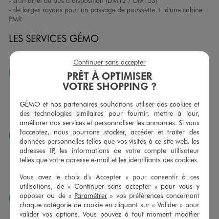
- d'un arrêt de bus à disposition (DM12 / DM153)
- de larges rayons pour un passage de poussette + d'une cabine
PMR
LES SERVICES GÉMO
Continuer sans accepter
JE PEUX CHANGER D’AVIS
PRÊT À OPTIMISER
VOTRE SHOPPING ?
Nous échangeons et vous proposons un avoir ou un
remboursement pour tout article non porté, non retouché,
GÉMO et nos partenaires souhaitons utiliser des cookies et
sous 30 jours, sur simple présentation du ticket de caisse,
des technologies similaires pour fournir, mettre à jour,
dans tous les magasins GÉMO.
améliorer nos services et personnaliser les annonces. Si vous
l'acceptez, nous pourrons stocker, accéder et traiter des
JE PEUX FAIRE RETOUCHER MES ARTICLES
données personnelles telles que vos visites à ce site web, les
Ourlets, ceintures… vous avez la possibilité de faire
adresses IP, les informations de votre compte utilisateur
retoucher vos articles textiles dans nos magasins. Les tarifs
telles que votre adresse e-mail et les identifiants des cookies.
sont à votre disposition sur simple demande. Voir
Vous avez le choix d'« Accepter » pour consentir à ces
conditions en magasins.
utilisations, de « Continuer sans accepter » pour vous y
opposer ou de «
Paramétrer
» vos préférences concernant
J’AIME FAIRE PLAISIR
chaque catégorie de cookie en cliquant sur « Valider » pour
Nous vous proposons des cartes cadeaux GÉMO d’un
valider vos options. Vous pouvez à tout moment modifier