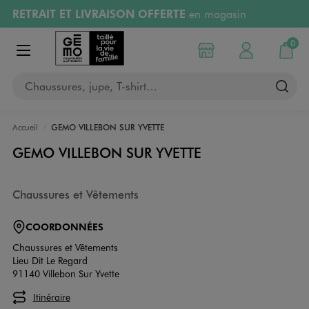
RETRAIT ET LIVRAISON OFFERTE
en magasin
Aller au contenu principal
Aller à la navigation
Retours OFFERTS
pendant 30 jours
0
Choisir mon magasin
Mon compte
Mon pa
Afficher le menu
PAYEZ EN 3x SANS FRAIS
dès 50€
Chaussures, jupe, T-shirt…
RÉSERVATION GRATUITE
4h en magasin
Accueil
GEMO VILLEBON SUR YVETTE
GEMO VILLEBON SUR YVETTE
Chaussures et Vêtements
COORDONNÉES
Chaussures et Vêtements
Lieu Dit Le Regard
91140 Villebon Sur Yvette
Itinéraire