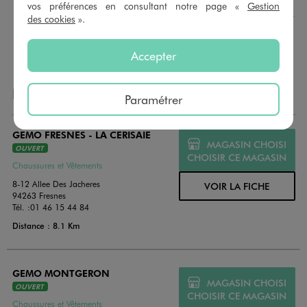
montant au choix entre 10€ et 150€. Les cartes cadeau
vos préférences en consultant notre page «
Gestion
GÉMO sont valables 1 an, utilisables en plusieurs fois, pour
des cookies
».
payer vos achats en magasin. Offrez vos cartes cadeau
dans de jolies enveloppes pour toutes les occasions.
Accepter
NOS AUTRES MAGASINS
Paramétrer
GEMO FRESNES - LA CERISAIE
MAGASIN CHOISI
OUVERT
CHOISIR CE MAGASIN
Chaussures et Vêtements
8-12 Allee Des Jacheres
VOIR LA FICHE
94263 Fresnes
Tél. :
01 46 15 44 84
Distance : 8.1 Km
GEMO MONTGERON
MAGASIN CHOISI
OUVERT
CHOISIR CE MAGASIN
Chaussures et Vêtements