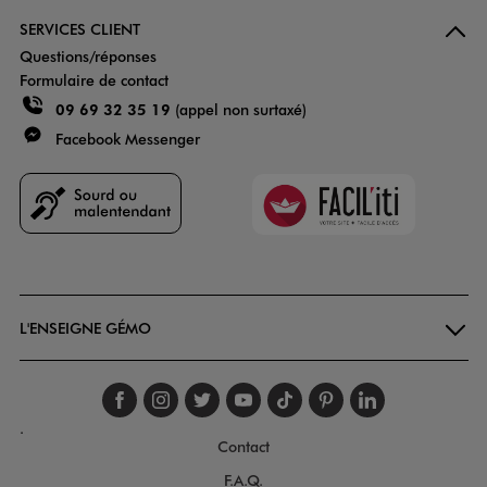
SERVICES CLIENT
Questions/réponses
Formulaire de contact
09 69 32 35 19
(appel non surtaxé)
Facebook Messenger
Faciliti
Goodays
L'ENSEIGNE GÉMO
Suivez-nous sur faceboo
Suivez-nous sur inst
Suivez-nous sur twi
Suivez-nous sur
Suivez-nous s
Suivez-nou
Suivez-
.
Contact
F.A.Q.