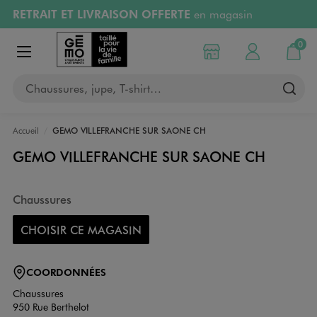
RETRAIT ET LIVRAISON OFFERTE
en magasin
Aller au contenu principal
Aller à la navigation
Retours OFFERTS
pendant 30 jours
0
Choisir mon magasin
Mon compte
Mon pa
Afficher le menu
PAYEZ EN 3x SANS FRAIS
dès 50€
Chaussures, jupe, T-shirt…
RÉSERVATION GRATUITE
4h en magasin
Accueil
GEMO VILLEFRANCHE SUR SAONE CH
GEMO VILLEFRANCHE SUR SAONE CH
Chaussures
CHOISIR CE MAGASIN
COORDONNÉES
Chaussures
950 Rue Berthelot