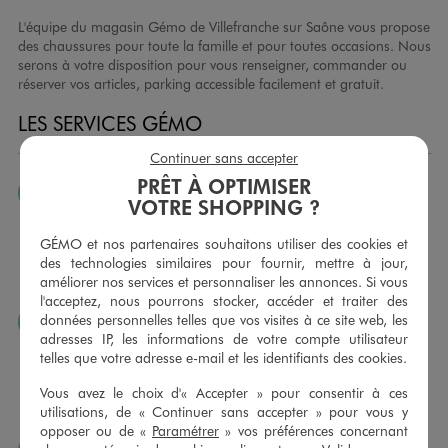
L'équipe du magasin Gémo de Villefranche sur Saône vous propose
des chaussures pour toute la famille et pour toutes occasions. Nous
serons à votre disposition pour vous renseigner, commander ou
réserver vos articles, parking accessible facilement et gratuit.
LES SERVICES GÉMO
Continuer sans accepter
PRÊT À OPTIMISER
JE PEUX CHANGER D’AVIS
VOTRE SHOPPING ?
Nous échangeons et vous proposons un avoir ou un
remboursement pour tout article non porté, non retouché,
GÉMO et nos partenaires souhaitons utiliser des cookies et
sous 30 jours, sur simple présentation du ticket de caisse,
des technologies similaires pour fournir, mettre à jour,
dans tous les magasins GÉMO.
améliorer nos services et personnaliser les annonces. Si vous
l'acceptez, nous pourrons stocker, accéder et traiter des
données personnelles telles que vos visites à ce site web, les
JE PEUX FAIRE RETOUCHER MES ARTICLES
adresses IP, les informations de votre compte utilisateur
Ourlets, ceintures… vous avez la possibilité de faire
telles que votre adresse e-mail et les identifiants des cookies.
retoucher vos articles textiles dans nos magasins. Les tarifs
sont à votre disposition sur simple demande. Voir
Vous avez le choix d'« Accepter » pour consentir à ces
conditions en magasins.
utilisations, de « Continuer sans accepter » pour vous y
opposer ou de «
Paramétrer
» vos préférences concernant