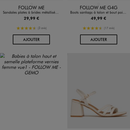
Disponible en 1 coloris
Disponible en 1 coloris
DORE
NOIR STANDARD
FOLLOW ME
FOLLOW ME G4G
Sandales plates à brides métallisées femme - Follow Me
Boots santiags à talon et bout pointu femme
29,99 €
49,99 €
4.5/5 de moyenne
4.5/5 de moyenne
(3 avis)
(17 avis)
AU PANIER
AU PANIER
AJOUTER
AJOUTER