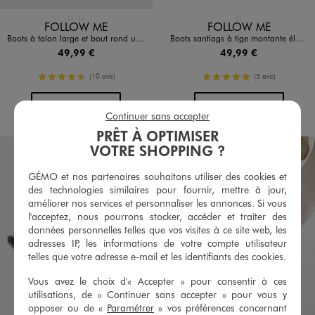
Disponible en 2 coloris
Disponible en 1 coloris
MARRON STANDARD
NOIR STANDARD
NOIR STANDARD
FOLLOW ME
FOLLOW ME
Boots à talon large et bout rond unies femme
Boots santiags à tige montante élastiquée femme
49,99 €
49,99 €
4.5/5 de moyenne
5/5 de moyenne
(10 avis)
(5 avis)
AU PANIER
AU PANIER
AJOUTER
AJOUTER
Continuer sans accepter
PRÊT À OPTIMISER
VOTRE SHOPPING ?
GÉMO et nos partenaires souhaitons utiliser des cookies et
des technologies similaires pour fournir, mettre à jour,
améliorer nos services et personnaliser les annonces. Si vous
l'acceptez, nous pourrons stocker, accéder et traiter des
données personnelles telles que vos visites à ce site web, les
adresses IP, les informations de votre compte utilisateur
telles que votre adresse e-mail et les identifiants des cookies.
Vous avez le choix d'« Accepter » pour consentir à ces
utilisations, de « Continuer sans accepter » pour vous y
opposer ou de «
Paramétrer
» vos préférences concernant