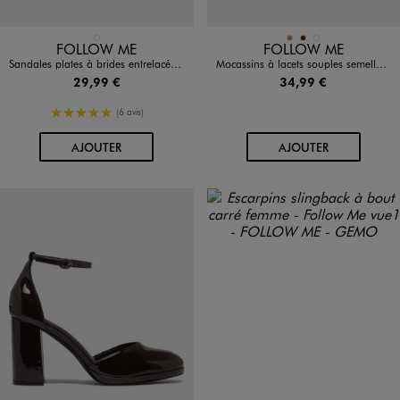
Disponible en 1 coloris
Disponible en 3 coloris
NOIR STANDARD
CAMEL
MARRON
MARRON STANDARD
FOLLOW ME
FOLLOW ME
Sandales plates à brides entrelacées femme
Mocassins à lacets souples semelle intérieure cuir femme- Follow Me
29,99 €
34,99 €
5/5 de moyenne
(6 avis)
AU PANIER
AU PANIER
AJOUTER
AJOUTER