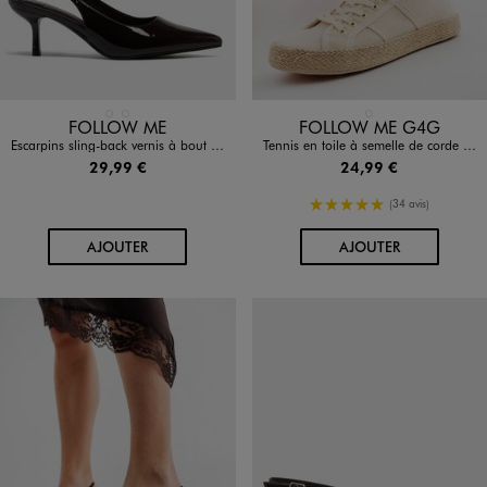
Disponible en 2 coloris
Disponible en 1 coloris
MARRON STANDARD
NOIR STANDARD
BEIGE VIF
FOLLOW ME
FOLLOW ME G4G
Escarpins sling-back vernis à bout pointu et talon fin femme- Follow Me
Tennis en toile à semelle de corde femme - Follow Me
29,99 €
24,99 €
5/5 de moyenne
(34 avis)
AU PANIER
AU PANIER
AJOUTER
AJOUTER