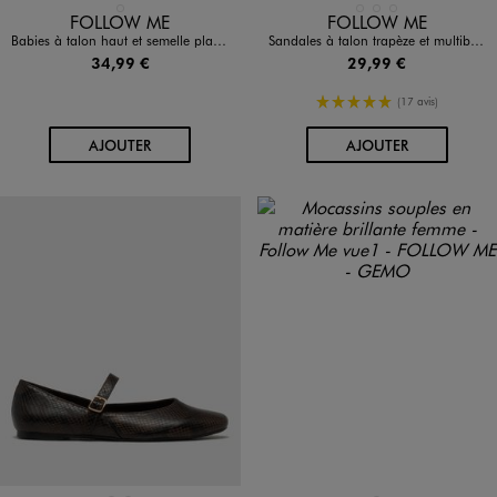
Disponible en 1 coloris
Disponible en 3 coloris
NOIR STANDARD
BLANC STANDARD
JAUNE CLAIR
NOIR STANDARD
FOLLOW ME
FOLLOW ME
Babies à talon haut et semelle plateforme vernies femme
Sandales à talon trapèze et multibrides femme - Follow Me
34,99 €
29,99 €
5/5 de moyenne
(17 avis)
AU PANIER
AU PANIER
AJOUTER
AJOUTER