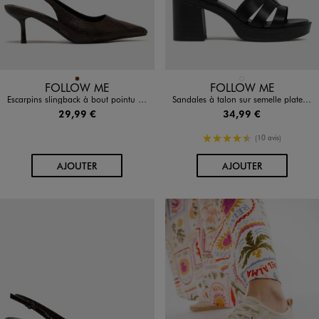
Disponible en 1 coloris
Disponible en 1 coloris
MARRON
NOIR STANDARD
FOLLOW ME
FOLLOW ME
Escarpins slingback à bout pointu et petit talon fin femme - Follow Me
Sandales à talon sur semelle plateforme femme - Follow Me
29,99 €
34,99 €
4.5/5 de moyenne
(10 avis)
AU PANIER
AU PANIER
AJOUTER
AJOUTER