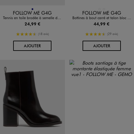
Disponible en 1 coloris
Disponible en 2 coloris
MARINE
MARRON CLAIR
NOIR STANDARD
FOLLOW ME G4G
FOLLOW ME G4G
Tennis en toile brodée à semelle de corde femme - Follow Me
Bottines à bout carré et talon bloc femme - Follow Me
24,99 €
44,99 €
4.5/5 de moyenne
4.5/5 de moyenne
(18 avis)
(29 avis)
AU PANIER
AU PANIER
AJOUTER
AJOUTER