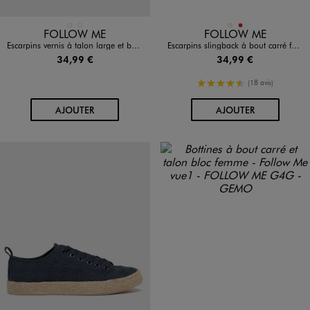
Disponible en 2 coloris
Disponible en 2 coloris
MARRON STANDARD
NOIR STANDARD
BEIGE
ROUGE
FOLLOW ME
FOLLOW ME
Escarpins vernis à talon large et boucle cheville femme - Follow Me
Escarpins slingback à bout carré femme - Follow Me
34,99 €
34,99 €
4.5/5 de moyenne
(18 avis)
AU PANIER
AU PANIER
AJOUTER
AJOUTER