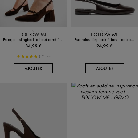
Disponible en 1 coloris
Disponible en 2 coloris
MARRON FONCE
MARRON FONCE
NOIR STANDARD
FOLLOW ME
FOLLOW ME
Escarpins slingback à bout carré femme - Follow Me
Escarpins slingback à bout carré et talon plat femme - Follow Me
34,99 €
24,99 €
5/5 de moyenne
(19 avis)
AU PANIER
AU PANIER
AJOUTER
AJOUTER