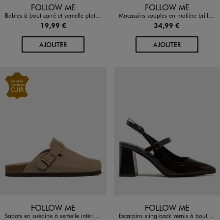
Disponible en 2 coloris
Disponible en 1 coloris
MARRON FONCE
NOIR STANDARD
NOIR STANDARD
FOLLOW ME
FOLLOW ME
Babies à bout carré et semelle plate femme
Mocassins souples en matière brillante femme - Follow Me
19,99 €
34,99 €
AU PANIER
AU PANIER
AJOUTER
AJOUTER
Disponible en 2 coloris
Disponible en 1 coloris
GRIS CLAIR
MARRON FONCE
MARRON STANDARD
FOLLOW ME
FOLLOW ME
Sabots en suédine à semelle intérieure cuir anatomique femme - Follow Me
Escarpins sling-back vernis à bout pointu et talon large femme - Follow Me