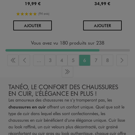
19,99 €
34,99 €
5/5 de moyenne
(94 avis)
AU PANIER
AU PANIER
AJOUTER
AJOUTER
Vous avez vu 180 produits sur 238
...
3
4
5
6
7
8
Première page
Page précédente
Page 
Dernière page
TANÉO, LE CONFORT DES CHAUSSURES
EN CUIR, L’ÉLÉGANCE EN PLUS !
Les amoureux des chaussures ne s’y tromperont pas, les
chaussures en cuir
offrent un confort unique. Quel que soit le
type de cuir dans lequel elles sont confectionnées, les
chaussures en cuir bénéficient d’une élégance unique. Cuir lisse
au look raffiné, un cuir velours plus décontracté, cuir grainé
réconfortant ou cuir gras au look authentique, chaque cuir offre