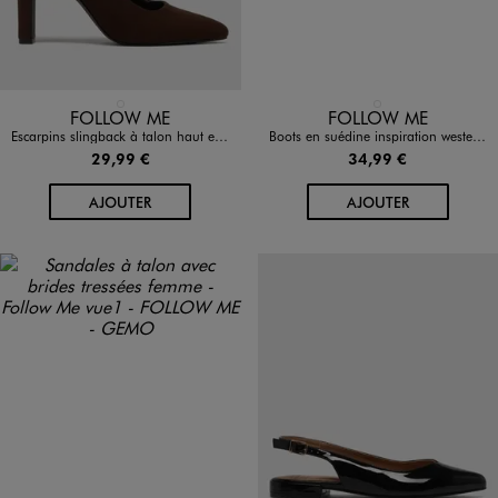
Disponible en 1 coloris
Disponible en 1 coloris
MARRON FONCE
MARRON FONCE
FOLLOW ME
FOLLOW ME
Escarpins slingback à talon haut et bout pointu femme - Follow Me
Boots en suédine inspiration western femme
29,99 €
34,99 €
AU PANIER
AU PANIER
AJOUTER
AJOUTER