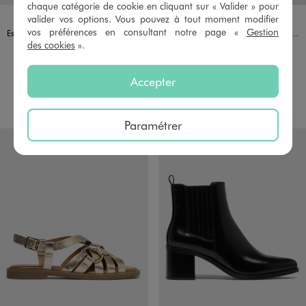
chaque catégorie de cookie en cliquant sur « Valider » pour
Disponible en 2 coloris
Disponible en 1 coloris
NOIR STANDARD
ROUGE FONCE
BEIGE
valider vos options. Vous pouvez à tout moment modifier
FOLLOW ME
FOLLOW ME
vos préférences en consultant notre page «
Gestion
Escarpins slingback vernis à talon fin et détails ajourés - Follow Me
Escarpins slingback en matière embossée femme - Follow Me
des cookies
».
34,99 €
29,99 €
5/5 de moyenne
(18 avis)
Accepter
AU PANIER
AU PANIER
AJOUTER
AJOUTER
Paramétrer