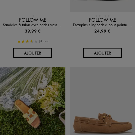
Disponible en 1 coloris
Disponible en 4 coloris
MARRON CLAIR
BLANC STANDARD
DORE
NOIR STANDARD
ROUGE FONCE
FOLLOW ME
FOLLOW ME
Sandales à talon avec brides tressées femme - Follow Me
Escarpins slingback à bout pointu et talon plat femme - Follow Me
39,99 €
24,99 €
3.5/5 de moyenne
(3 avis)
AU PANIER
AU PANIER
AJOUTER
AJOUTER