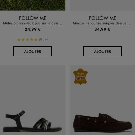
Disponible en 3 coloris
Disponible en 1 coloris
BLANC STANDARD
JAUNE CLAIR
MARRON STANDARD
BEIGE FONCE
FOLLOW ME
FOLLOW ME
Mules plates avec bijou sur le dessus femme - Follow Me
Mocassins fourrés souples dessus suédine femme - Follow Me
24,99 €
34,99 €
5/5 de moyenne
(8 avis)
AU PANIER
AU PANIER
AJOUTER
AJOUTER