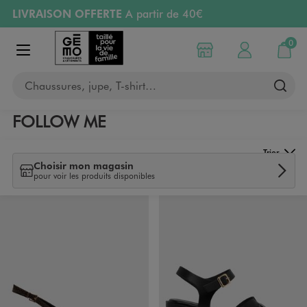
LIVRAISON OFFERTE
A partir de 40€
Aller au contenu principal
Aller à la navigation
RETRAIT ET LIVRAISON OFFERTE
en magasin
0
Choisir mon magasin
Mon compte
Mon pa
Afficher le menu
PAYEZ EN 3x SANS FRAIS
dès 50€
Chaussures, jupe, T-shirt…
Retours OFFERTS
pendant 30 jours
FOLLOW ME
Trier
Choisir mon magasin
pour voir les produits disponibles