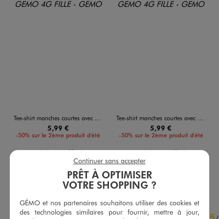
Tee-shirt manches courtes avec col Bardot fille
Tee-shirt manches courtes avec col Bardot fille
5,99 €
5,99 €
-50% sur le 2ème produit d'été
-50% sur le 2ème produit d'été
5/5 de moyenne
5/5 de moyenne
(38 avis)
(69 avis)
Continuer sans accepter
PRÊT À OPTIMISER
AU PANIER
AU PANIER
AJOUTER
AJOUTER
VOTRE SHOPPING ?
GÉMO et nos partenaires souhaitons utiliser des cookies et
4.9
des technologies similaires pour fournir, mettre à jour,
5
/
5
/