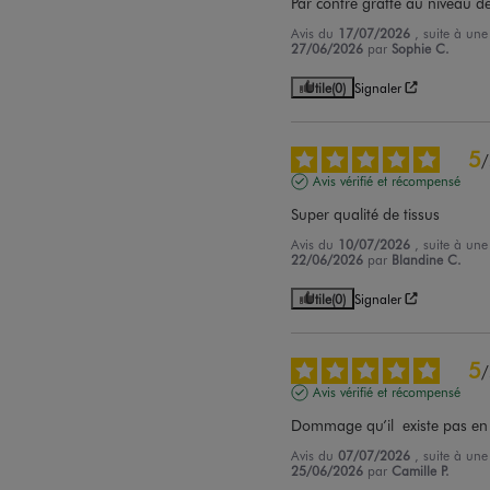
Par contre gratte au niveau d
Avis du
17/07/2026
, suite à un
27/06/2026
par
Sophie C.
Utile
(0)
Signaler
5
/
Avis vérifié et récompensé
Super qualité de tissus
Avis du
10/07/2026
, suite à un
22/06/2026
par
Blandine C.
Utile
(0)
Signaler
5
/
Avis vérifié et récompensé
Dommage qu’il  existe pas en 
Avis du
07/07/2026
, suite à un
25/06/2026
par
Camille P.