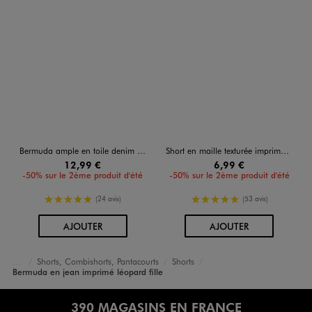
Bermuda ample en toile denim colorée fille
Short en maille texturée imprimée à volants fille
12,99 €
6,99 €
-50% sur le 2ème produit d'été
-50% sur le 2ème produit d'été
5/5 de moyenne
5/5 de moyenne
(24 avis)
(53 avis)
AU PANIER
AU PANIER
AJOUTER
AJOUTER
Shorts, Combishorts, Pantacourts
Shorts
Accueil
Fille
Vêtements
Bermuda en jean imprimé léopard fille
390 MAGASINS EN FRANCE