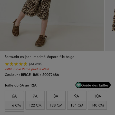
Bermuda en jean imprimé léopard fille beige
5/5 de moyenne
(34 avis)
-50% sur le 2ème produit d'été
Couleur :
BEIGE
Réf. :
50072686
Couleur
Choisissez votre Couleur
Taille du 6A au 12A
Guide des tailles
6A
7A
8A
9A
10A
116 CM
122 CM
128 CM
134 CM
140 CM