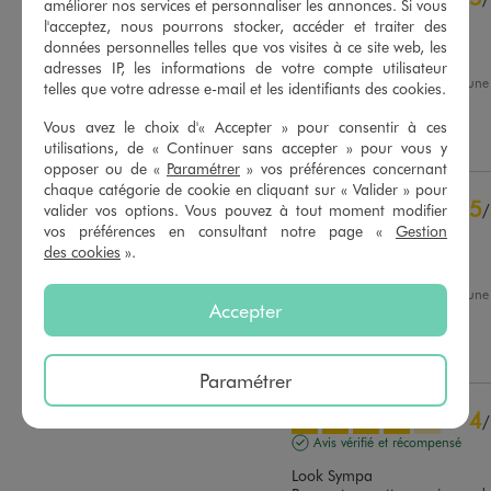
améliorer nos services et personnaliser les annonces. Si vous
Avis vérifié et récompensé
l'acceptez, nous pourrons stocker, accéder et traiter des
données personnelles telles que vos visites à ce site web, les
Canon!
adresses IP, les informations de votre compte utilisateur
Avis du
27/07/2026
, suite à un
telles que votre adresse e-mail et les identifiants des cookies.
14/07/2026
par
J.M.
Basé sur
34
avis soumis à un
contrôle
Vous avez le choix d'« Accepter » pour consentir à ces
Utile
(0)
Signaler
Voir tous les avis sur ce site
utilisations, de « Continuer sans accepter » pour vous y
opposer ou de «
Paramétrer
» vos préférences concernant
5
étoiles
29
chaque catégorie de cookie en cliquant sur « Valider » pour
5
/
valider vos options. Vous pouvez à tout moment modifier
4
étoiles
5
vos préférences en consultant notre page «
Gestion
Avis vérifié et récompensé
3
étoiles
0
des cookies
».
2
étoiles
0
Top
1
étoile
0
Avis du
18/07/2026
, suite à un
Accepter
04/07/2026
par
Elodie J.
Trier les avis
Utile
(0)
Signaler
Paramétrer
4
/
Avis vérifié et récompensé
Look Sympa
