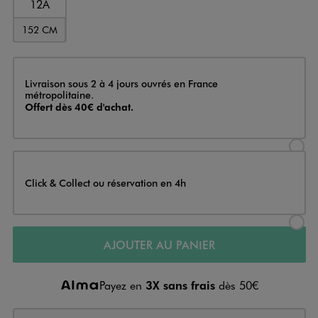
12A
152 CM
Livraison
Livraison sous 2 à 4 jours ouvrés en France
métropolitaine.
Offert dès 40€ d'achat.
Sélectionner l’option de livraison
Click & Collect ou réservation en 4h
Sélectionner l’option de livraiso
AJOUTER AU PANIER
Payez en
3X sans frais
dès 50€