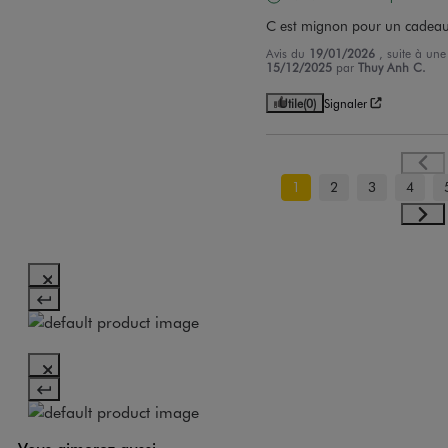
C est mignon pour un cadea
Avis du
19/01/2026
, suite à un
15/12/2025
par
Thuy Anh C.
Utile
(0)
Signaler
1
2
3
4