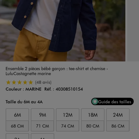
Ensemble 2 pièces bébé garçon : tee-shirt et chemise -
LuluCastagnette marine
5/5 de moyenne
(48 avis)
Couleur :
MARINE
Réf. :
40308510154
Couleur
Choisissez votre Couleur
Taille du 6M au 4A
Guide des tailles
6M
9M
12M
18M
24M
68 CM
71 CM
74 CM
80 CM
86 CM