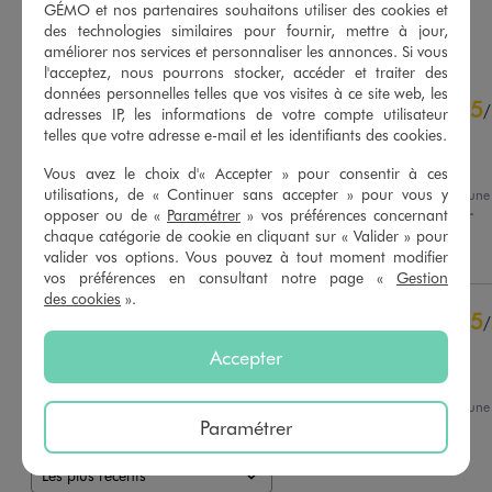
GÉMO et nos partenaires souhaitons utiliser des cookies et
AU PANIER
AU PANIER
AJOUTER
AJOUTER
des technologies similaires pour fournir, mettre à jour,
améliorer nos services et personnaliser les annonces. Si vous
l'acceptez, nous pourrons stocker, accéder et traiter des
4.8
données personnelles telles que vos visites à ce site web, les
5
/
5
/
adresses IP, les informations de votre compte utilisateur
Avis vérifié et récompensé
telles que votre adresse e-mail et les identifiants des cookies.
Très beau
Vous avez le choix d'« Accepter » pour consentir à ces
utilisations, de « Continuer sans accepter » pour vous y
Avis du
16/03/2026
, suite à un
03/03/2026
par
Messaouda L.
opposer ou de «
Paramétrer
» vos préférences concernant
Basé sur
48
avis soumis à un
contrôle
chaque catégorie de cookie en cliquant sur « Valider » pour
Utile
(0)
Signaler
Voir tous les avis sur ce site
valider vos options. Vous pouvez à tout moment modifier
vos préférences en consultant notre page «
Gestion
des cookies
».
5
étoiles
39
5
/
4
étoiles
9
Avis vérifié et récompensé
3
étoiles
0
Accepter
2
étoiles
0
Très bien
1
étoile
0
Avis du
28/02/2026
, suite à un
03/02/2026
par
Sylvie S.
Paramétrer
Trier les avis
Utile
(0)
Signaler