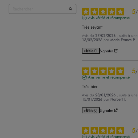
5
/
Avis vérifié et récompensé
Très seyant
Avis du
27/02/2026
, suite à un
13/02/2026
par
Marie France P.
Utile
(0)
Signaler
5
/
Avis vérifié et récompensé
Très bien
Avis du
28/01/2026
, suite à un
15/01/2026
par
Norbert T.
Utile
(0)
Signaler
5
/
Avis vérifié et récompensé