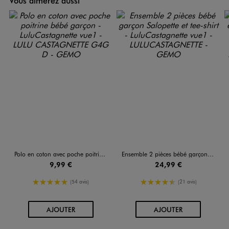
Vous aimerez aussi
Polo en coton avec poche poitrine bébé garçon - LuluCastagnette
Ensemble 2 pièces bébé garçon Salopette et tee-shirt - LuluCastagnette
9,99 €
24,99 €
5/5 de moyenne
4.5/5 de moyenne
(54 avis)
(21 avis)
AU PANIER
AU PANIER
AJOUTER
AJOUTER