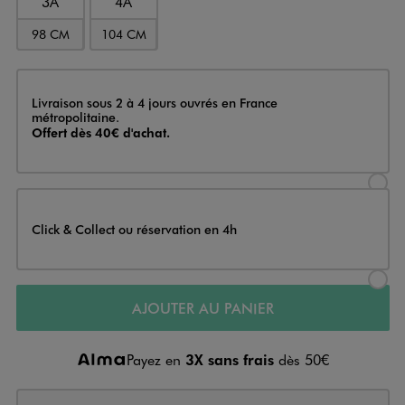
3A
4A
98 CM
104 CM
Livraison
Livraison sous 2 à 4 jours ouvrés en France
métropolitaine.
Offert dès 40€ d'achat.
Sélectionner l’option de livraison
Click & Collect ou réservation en 4h
Sélectionner l’option de livraiso
AJOUTER AU PANIER
Payez en
3X sans frais
dès 50€