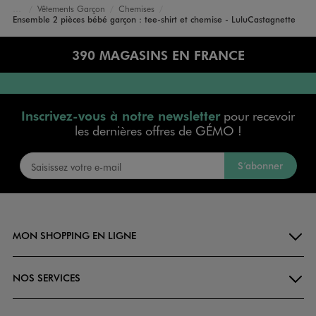
Vêtements Garçon
Chemises
Accueil
Bébé
Ensemble 2 pièces bébé garçon : tee-shirt et chemise - LuluCastagnette
390 MAGASINS EN FRANCE
Inscrivez-vous à notre newsletter
pour recevoir
les dernières offres de GÉMO !
S’abonner
MON SHOPPING EN LIGNE
NOS SERVICES