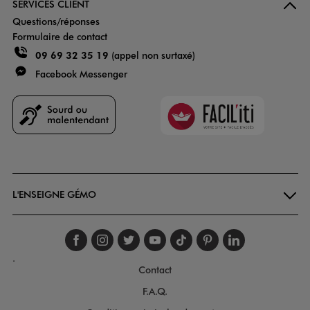
SERVICES CLIENT
Questions/réponses
Formulaire de contact
09 69 32 35 19
(appel non surtaxé)
Facebook Messenger
Faciliti
Goodays
L'ENSEIGNE GÉMO
Suivez-nous sur faceboo
Suivez-nous sur inst
Suivez-nous sur twi
Suivez-nous sur
Suivez-nous s
Suivez-nou
Suivez-
.
Contact
F.A.Q.