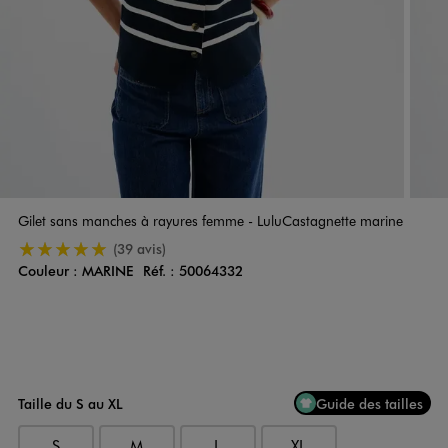
Gilet sans manches à rayures femme - LuluCastagnette marine
5/5 de moyenne
(39 avis)
Couleur :
MARINE
Réf. :
50064332
Couleur
Choisissez votre Couleur
Taille du S au XL
Guide des tailles
S
M
L
XL