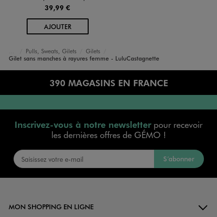
39,99 €
AU PANIER
AJOUTER
Pulls, Sweats, Gilets
Gilets
Accueil
Femme
Vêtements
Gilet sans manches à rayures femme - LuluCastagnette
390 MAGASINS EN FRANCE
Inscrivez-vous à notre newsletter
pour recevoir
les dernières offres de GÉMO !
S’abonner
MON SHOPPING EN LIGNE