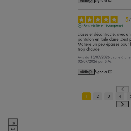
Utile
(0)
Signaler
5
/
Avis vérifié et récompensé
classe et décontracté, avec un
pantalon en toile claire..c'est pa
Matière un peu épaisse pour l
trop chaude.
Avis du
15/07/2026
, suite à un
02/07/2026
par
S.M.
Utile
(0)
Signaler
1
2
3
4