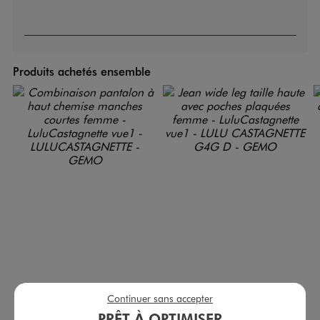
Produits achetés ensemble
Combinaison pantalon à haut chemise manches courtes femme - LuluCastagnette
Jean wide leg taille haute avec poches plaquées femme - LuluCastagnette
Continuer sans accepter
39,99 €
35,99 €
PRÊT À OPTIMISER