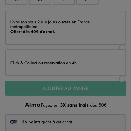
Livraison
Livraison sous 2 à 4 jours ouvrés en France
métropolitaine.
Offert dès 40€ d'achat.
Sélectionner l’option de livraison
Click & Collect ou réservation en 4h
Sélectionner l’option de livraiso
AJOUTER AU PANIER
Payez en
3X sans frais
dès 50€
+
26 points
grâce à cet achat