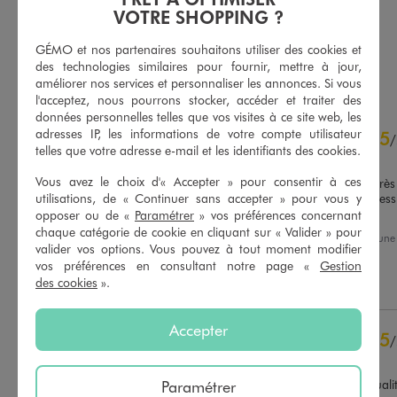
5/5 de moyenne
5/5 de moyenne
(24 avis)
(37 avis)
VOTRE SHOPPING ?
GÉMO et nos partenaires souhaitons utiliser des cookies et
des technologies similaires pour fournir, mettre à jour,
AU PANIER
AU PANIER
AJOUTER
AJOUTER
améliorer nos services et personnaliser les annonces. Si vous
l'acceptez, nous pourrons stocker, accéder et traiter des
données personnelles telles que vos visites à ce site web, les
4.8
adresses IP, les informations de votre compte utilisateur
5
/
5
/
telles que votre adresse e-mail et les identifiants des cookies.
Avis vérifié et récompensé
Vous avez le choix d'« Accepter » pour consentir à ces
Le produit semble être de très
utilisations, de « Continuer sans accepter » pour vous y
tissage  serré donne l impress
pas au lavage.
opposer ou de «
Paramétrer
» vos préférences concernant
Basé sur
39
avis soumis à un
chaque catégorie de cookie en cliquant sur « Valider » pour
Avis du
06/08/2026
, suite à un
contrôle
valider vos options. Vous pouvez à tout moment modifier
22/07/2026
par
Jocelyne D.
Voir tous les avis sur ce site
vos préférences en consultant notre page «
Gestion
des cookies
».
Utile
(0)
Signaler
5
étoiles
33
4
étoiles
5
Accepter
3
étoiles
0
5
/
2
étoiles
1
Avis vérifié et récompensé
1
étoile
0
Paramétrer
Gilet très sympa et belle quali