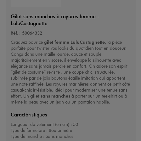
Gilet sans manches à rayures femme -
LuluCastagnette
Réf. :
50064332
Craquez pour ce
gilet femme
LuluCastagnette
, la pièce
parfaite pour twister vos looks du quotidien tout en douceur.
Conçu dans une maille lourde, douce et souple
majoritairement en viscose, il enveloppe la silhouette avec
élégance sans jamais perdre en confort. On adore son esprit
“gilet de costume” revisité : une coupe chic, structurée,
sublimée par de jolis boutons écaille imitation qui apportent
une note raffinée. Les rayures marinières donnent ce petit côté
casual-chic irrésistible, idéal pour moderniser une tenue sans
effort. Un
gilet sans manches
à porter sur un tee-shirt ou à
même la peau avec un jean ou un pantalon habillé.
Caractéristiques
Longueur du vêtement (en cm) :
50
Type de fermeture :
Boutonnière
Type de manche :
Sans manches