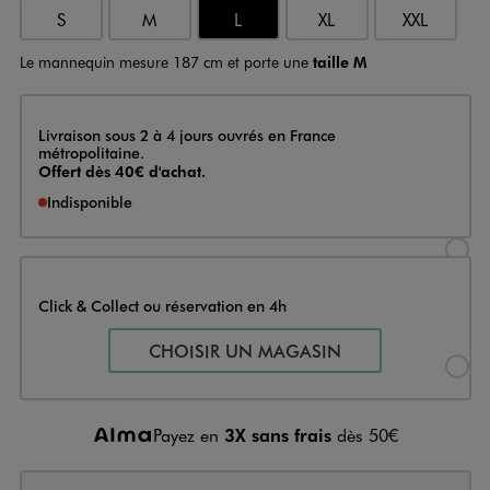
S
M
L
XL
XXL
Le mannequin mesure 187 cm et porte une
taille M
Livraison
Livraison sous 2 à 4 jours ouvrés en France
métropolitaine.
Offert dès 40€ d'achat.
Indisponible
Sélectionner l’option de livraison
Click & Collect ou réservation en 4h
Sélectionner l’option de livraiso
CHOISIR UN MAGASIN
Payez en
3X sans frais
dès 50€