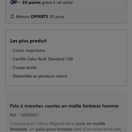
+
20 points
grâce à cet achat
Retours
OFFERTS
30 jours
Les plus produit
Coton majoritaire
Certifié Oeko-Tex® Standard 100
Coupe droite
Disponible en plusieurs coloris
Polo à manches courtes en maille fantaisie homme
Réf. :
50065821
Craquez pour l’allure élégante de ce
polo en maille
fantaisie
. Un
polo pour homme
doté d’un col en bord-côte