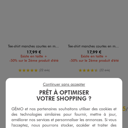
Tee-shirt manches courtes en maille tricotée homme
Tee-shirt manches courtes en maille tricotée homme
17,99 €
17,99 €
Existe en taille +
Existe en taille +
-50% sur le 2ème produit d'été
-50% sur le 2ème produit d'été
5/5 de moyenne
4.5/5 de moyenne
(22 avis)
(22 avis)
Continuer sans accepter
AU PANIER
AU PANIER
AJOUTER
AJOUTER
PRÊT À OPTIMISER
VOTRE SHOPPING ?
4.7
5
/
5
/
GÉMO et nos partenaires souhaitons utiliser des cookies et
des technologies similaires pour fournir, mettre à jour,
Avis vérifié et récompensé
améliorer nos services et personnaliser les annonces. Si vous
Jolie coupe
l'acceptez, nous pourrons stocker, accéder et traiter des