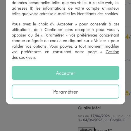
données personnelles telles que vos visites à ce site web, les
Avis du
18/07/2026
, suite à une
du
05/07/2026
par
C.S.
adresses IP, les informations de votre compte utilisateur
Basé sur
30
avis soumis à un
contrôle
telles que votre adresse e-mail et les identifiants des cookies.
Utile
(0)
Signaler
Voir tous les avis sur ce site
Vous avez le choix d'« Accepter » pour consentir à ces
utilisations, de « Continuer sans accepter » pour vous y
5
étoiles
23
opposer ou de «
Paramétrer
» vos préférences concernant
4
/
4
étoiles
6
chaque catégorie de cookie en cliquant sur « Valider » pour
Avis vérifié et récompensé
3
étoiles
1
valider vos options. Vous pouvez à tout moment modifier
2
étoiles
0
léger et agréable à porter
vos préférences en consultant notre page «
Gestion
1
étoile
0
des cookies
».
Avis du
25/06/2026
, suite à une
du
11/06/2026
par
C.L.
Trier les avis
Accepter
Utile
(0)
Signaler
Paramétrer
5
/
Avis vérifié et récompensé
Qualité idéal
Avis du
17/06/2026
, suite à une
du
04/06/2026
par
Coralie C.
Utile
(0)
Signaler