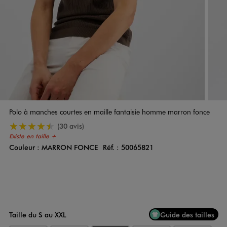
Polo à manches courtes en maille fantaisie homme marron fonce
4.5/5 de moyenne
(30 avis)
Existe en taille +
Couleur :
MARRON FONCE
Réf. :
50065821
Couleur
Choisissez votre Couleur
Taille du S au XXL
Guide des tailles