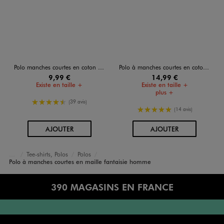
Polo manches courtes en coton homme
Polo à manches courtes en coton résistant homme
9,99 €
14,99 €
Existe en taille +
Existe en taille +
plus +
4.5/5 de moyenne
(39 avis)
5/5 de moyenne
(14 avis)
AU PANIER
AU PANIER
AJOUTER
AJOUTER
Tee-shirts, Polos
Polos
Accueil
Homme
Vêtements
Polo à manches courtes en maille fantaisie homme
390 MAGASINS EN FRANCE