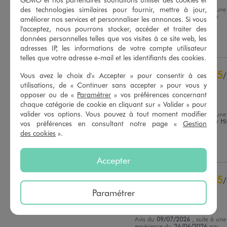
des technologies similaires pour fournir, mettre à jour,
Avis du
16/07/2026
, suite à une
Basé sur
19
avis soumis à un
expérience du
03/07/2026
par
améliorer nos services et personnaliser les annonces. Si vous
contrôle
Regine M.
l'acceptez, nous pourrons stocker, accéder et traiter des
Voir tous les avis sur ce site
données personnelles telles que vos visites à ce site web, les
Utile
(0)
Signaler
adresses IP, les informations de votre compte utilisateur
5
étoiles
18
telles que votre adresse e-mail et les identifiants des cookies.
4
étoiles
1
3
étoiles
0
5
/
Vous avez le choix d'« Accepter » pour consentir à ces
2
étoiles
0
utilisations, de « Continuer sans accepter » pour vous y
Avis vérifié et récompensé
1
étoile
0
opposer ou de «
Paramétrer
» vos préférences concernant
Super qualité
chaque catégorie de cookie en cliquant sur « Valider » pour
Trier les avis
valider vos options. Vous pouvez à tout moment modifier
Avis du
15/07/2026
, suite à une
expérience du
02/07/2026
par
H
vos préférences en consultant notre page «
Gestion
M.
des cookies
».
Utile
(0)
Signaler
Accepter
5
/
Avis vérifié et récompensé
Paramétrer
Parfait
Avis du
09/07/2026
, suite à une
expérience du
26/06/2026
par