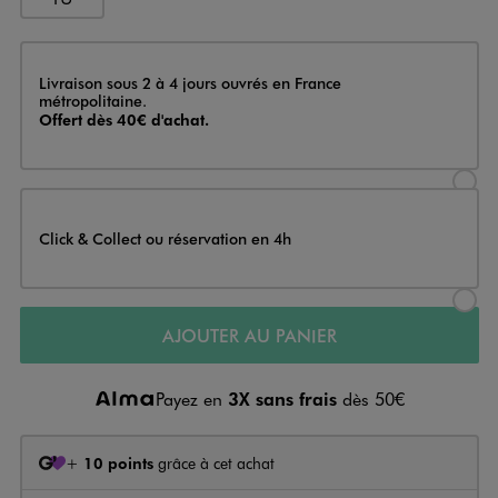
Livraison
Livraison sous 2 à 4 jours ouvrés en France
métropolitaine.
Offert dès 40€ d'achat.
Sélectionner l’option de livraison
Click & Collect ou réservation en 4h
Sélectionner l’option de livraiso
AJOUTER AU PANIER
Payez en
3X sans frais
dès 50€
+
10 points
grâce à cet achat