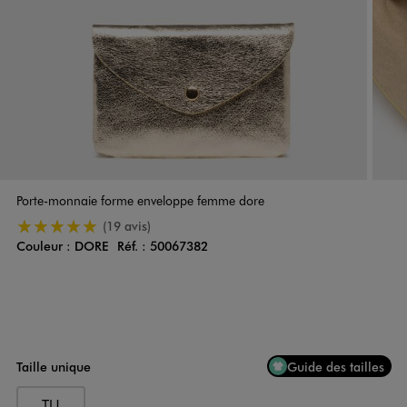
Porte-monnaie forme enveloppe femme dore
5/5 de moyenne
(19 avis)
Couleur :
DORE
Réf. :
50067382
Couleur
Choisissez votre Couleur
Taille unique
Guide des tailles
TU