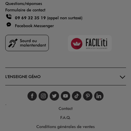
Questions/réponses
Formulaire de contact
09 69 32 35 19
(appel non surtaxé)
Facebook Messenger
Faciliti
Goodays
L'ENSEIGNE GÉMO
Suivez-nous sur faceboo
Suivez-nous sur inst
Suivez-nous sur twi
Suivez-nous sur
Suivez-nous s
Suivez-nou
Suivez-
.
Contact
F.A.Q.
Conditions générales de ventes