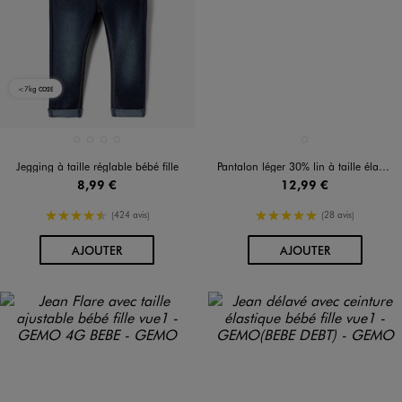
<7kg
CO2E
Disponible en 4 coloris
Disponible en 1 coloris
BLANC CHINE
BRUT
DOUBLE STONE
GRIS STANDARD
BEIGE STANDARD
Jegging à taille réglable bébé fille
Pantalon léger 30% lin à taille élastiquée bébé fille
8,99 €
12,99 €
4.5/5 de moyenne
5/5 de moyenne
(424 avis)
(28 avis)
AU PANIER
AU PANIER
AJOUTER
AJOUTER