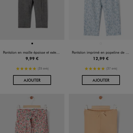
Disponible en 1 coloris
Disponible en 1 coloris
NOIR
BLEU STANDARD
Pantalon en maille épaisse et extensible motif pied-de-poule bébé fille
Pantalon imprimé en popeline de coton bébé fille
9,99 €
12,99 €
5/5 de moyenne
5/5 de moyenne
(35 avis)
(37 avis)
AU PANIER
AU PANIER
AJOUTER
AJOUTER