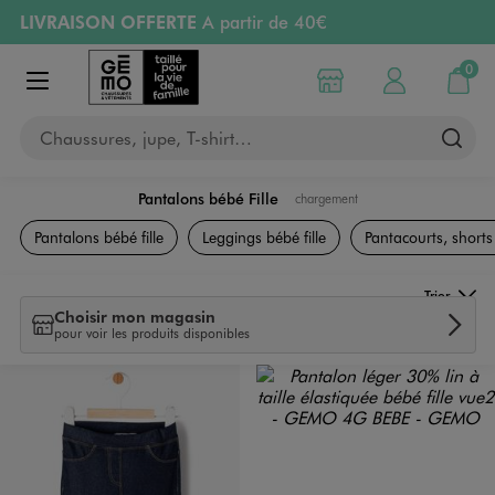
LIVRAISON OFFERTE
A partir de 40€
Aller au contenu principal
Aller à la navigation
RETRAIT ET LIVRAISON OFFERTE
en magasin
0
Choisir mon magasin
Mon compte
Mon pa
Afficher le menu
PAYEZ EN 3x SANS FRAIS
dès 50€
Chaussures, jupe, T-shirt…
Retours OFFERTS
pendant 30 jours
Pantalons bébé Fille
chargement
Vêtements Fille
Pantalons bébé fille
Leggings bébé fille
Pantacourts, shorts
Trier
Choisir mon magasin
pour voir les produits disponibles