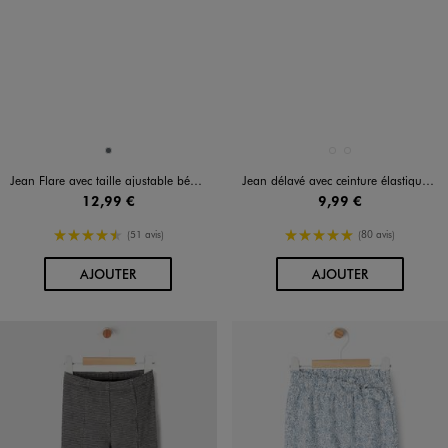
Disponible en 1 coloris
Disponible en 2 coloris
STONE
BLEU CLAIR
BLEU STANDARD
Jean Flare avec taille ajustable bébé fille
Jean délavé avec ceinture élastique bébé fille
12,99 €
9,99 €
4.5/5 de moyenne
5/5 de moyenne
(51 avis)
(80 avis)
AU PANIER
AU PANIER
AJOUTER
AJOUTER