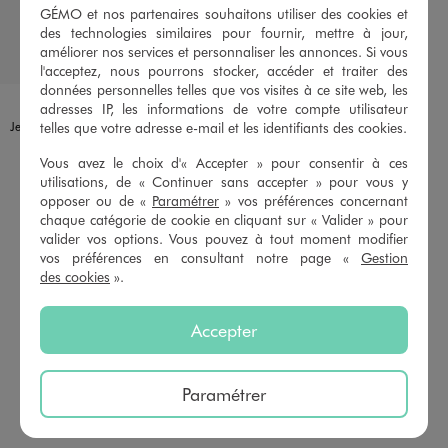
GÉMO et nos partenaires souhaitons utiliser des cookies et
des technologies similaires pour fournir, mettre à jour,
améliorer nos services et personnaliser les annonces. Si vous
l'acceptez, nous pourrons stocker, accéder et traiter des
données personnelles telles que vos visites à ce site web, les
Disponible en 3 coloris
BLEU CLAIR
BLEU STANDARD
BLEU VIF
adresses IP, les informations de votre compte utilisateur
telles que votre adresse e-mail et les identifiants des cookies.
Jean délavé avec noeud à la taille bébé fille
12,99 €
-70%
3,89 €
Vous avez le choix d'« Accepter » pour consentir à ces
utilisations, de « Continuer sans accepter » pour vous y
5/5 de moyenne
(26 avis)
opposer ou de «
Paramétrer
» vos préférences concernant
chaque catégorie de cookie en cliquant sur « Valider » pour
AU PANIER
AJOUTER
valider vos options. Vous pouvez à tout moment modifier
vos préférences en consultant notre page «
Gestion
des cookies
».
Vous avez vu 41 produits sur 41
Accepter
1
2
Première page
Page précédente
Paramétrer
RETROUVEZ NOS CATÉGORIES VÊTEMENTS ET
CHAUSSURES POUR TOUTE LA FAMILLE