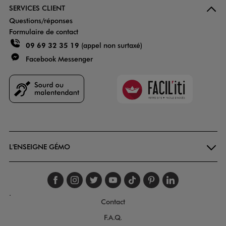
SERVICES CLIENT
Questions/réponses
Formulaire de contact
09 69 32 35 19
(appel non surtaxé)
Facebook Messenger
Faciliti
Goodays
L'ENSEIGNE GÉMO
Suivez-nous sur faceboo
Suivez-nous sur inst
Suivez-nous sur twi
Suivez-nous sur
Suivez-nous s
Suivez-nou
Suivez-
.
Contact
F.A.Q.