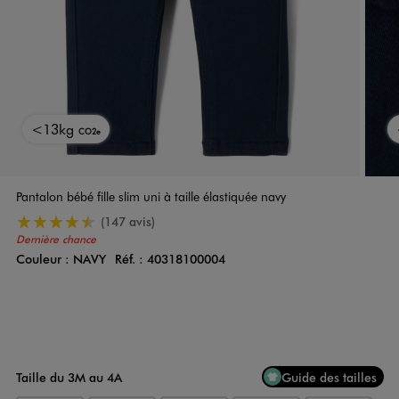
<13kg
CO2e
Pantalon bébé fille slim uni à taille élastiquée navy
4.5/5 de moyenne
(147 avis)
Dernière chance
Couleur :
NAVY
Réf. :
40318100004
Couleur
Choisissez votre Couleur
Taille du 3M au 4A
Guide des tailles