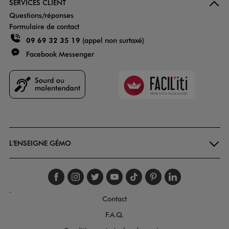
SERVICES CLIENT
Questions/réponses
Formulaire de contact
09 69 32 35 19
(appel non surtaxé)
Facebook Messenger
Faciliti
Goodays
L'ENSEIGNE GÉMO
Suivez-nous sur faceboo
Suivez-nous sur inst
Suivez-nous sur twi
Suivez-nous sur
Suivez-nous s
Suivez-nou
Suivez-
.
Contact
F.A.Q.