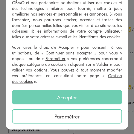
GÉMO et nos partenaires souhaitons utiliser des cookies et
AU PANIER
AU PANIER
AJOUTER
AJOUTER
des technologies similaires pour fournir, mettre à jour,
améliorer nos services et personnaliser les annonces. Si vous
l'acceptez, nous pourrons stocker, accéder et traiter des
4.6
données personnelles telles que vos visites à ce site web, les
5
/
5
/
adresses IP, les informations de votre compte utilisateur
Avis vérifié et récompensé
telles que votre adresse e-mail et les identifiants des cookies.
Bien
Vous avez le choix d'« Accepter » pour consentir à ces
utilisations, de « Continuer sans accepter » pour vous y
Avis du
14/07/2026
, suite à un
01/07/2026
par
Stella T.
opposer ou de «
Paramétrer
» vos préférences concernant
Basé sur
147
avis soumis à un
contrôle
chaque catégorie de cookie en cliquant sur « Valider » pour
Utile
(0)
Signaler
Voir tous les avis sur ce site
valider vos options. Vous pouvez à tout moment modifier
vos préférences en consultant notre page «
Gestion
des cookies
».
5
étoiles
104
5
/
4
étoiles
32
Avis vérifié et récompensé
3
étoiles
10
Accepter
2
étoiles
0
taille bien, rapport qualité pri
1
étoile
1
Avis du
17/04/2026
, suite à un
04/04/2026
par
D.N.
Paramétrer
Trier les avis
Utile
(0)
Signaler