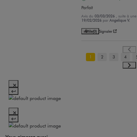
Parfait
Avis du
03/03/2026
, suite à un
19/02/2026
par
Angelique V.
Utile
(0)
Signaler
1
2
3
4
Vous aimerez aussi