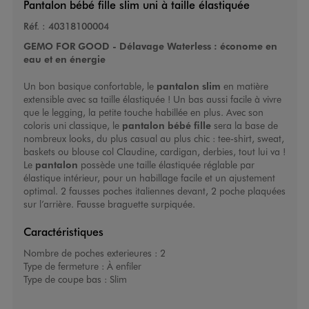
Pantalon bébé fille slim uni à taille élastiquée
Réf. :
40318100004
GEMO FOR GOOD - Délavage Waterless : économe en
eau et en énergie
Un bon basique confortable, le
pantalon slim
en matière
extensible avec sa taille élastiquée ! Un bas aussi facile à vivre
que le legging, la petite touche habillée en plus. Avec son
coloris uni classique, le
pantalon bébé fille
sera la base de
nombreux looks, du plus casual au plus chic : tee-shirt, sweat,
baskets ou blouse col Claudine, cardigan, derbies, tout lui va !
Le
pantalon
possède une taille élastiquée réglable par
élastique intérieur, pour un habillage facile et un ajustement
optimal. 2 fausses poches italiennes devant, 2 poche plaquées
sur l’arrière. Fausse braguette surpiquée.
Caractéristiques
Nombre de poches exterieures :
2
Type de fermeture :
À enfiler
Type de coupe bas :
Slim