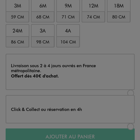
3M
6M
9M
12M
18M
59 CM
68 CM
71 CM
74 CM
80 CM
24M
3A
4A
86 CM
98 CM
104 CM
Livraison
Livraison sous 2 à 4 jours ouvrés en France
métropolitaine.
Offert dès 40€ d'achat.
Sélectionner l’option de livraison
Click & Collect ou réservation en 4h
Sélectionner l’option de livraiso
AJOUTER AU PANIER