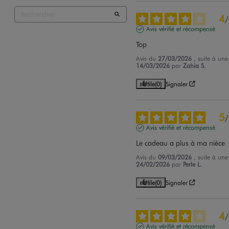
4
/
Avis vérifié et récompensé
Top
Avis du
27/03/2026
, suite à un
14/03/2026
par
Zahia S.
Utile
(0)
Signaler
5
/
Avis vérifié et récompensé
Le cadeau a plus à ma nièce
Avis du
09/03/2026
, suite à un
24/02/2026
par
Perle L.
Utile
(0)
Signaler
4
/
Avis vérifié et récompensé