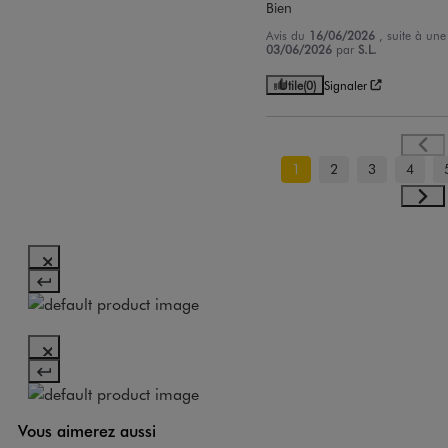
Bien
Avis du
16/06/2026
, suite à un
03/06/2026
par
S.L.
Utile
(0)
Signaler
1
2
3
4
Vous aimerez aussi