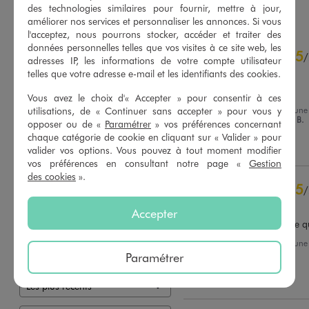
AJOUTER
AJOUTER
des technologies similaires pour fournir, mettre à jour,
améliorer nos services et personnaliser les annonces. Si vous
l'acceptez, nous pourrons stocker, accéder et traiter des
4.8
données personnelles telles que vos visites à ce site web, les
5
/
5
/
adresses IP, les informations de votre compte utilisateur
Avis vérifié et récompensé
telles que votre adresse e-mail et les identifiants des cookies.
Produit confortable
Vous avez le choix d'« Accepter » pour consentir à ces
utilisations, de « Continuer sans accepter » pour vous y
Avis du
02/08/2026
, suite à un
20/07/2026
par
Marie Noelle B.
opposer ou de «
Paramétrer
» vos préférences concernant
Basé sur
48
avis soumis à un
contrôle
chaque catégorie de cookie en cliquant sur « Valider » pour
Utile
(0)
Signaler
Voir tous les avis sur ce site
valider vos options. Vous pouvez à tout moment modifier
vos préférences en consultant notre page «
Gestion
5
étoiles
39
des cookies
».
5
/
4
étoiles
8
Avis vérifié et récompensé
3
étoiles
1
Accepter
2
étoiles
0
Idéal pour cet hiver ! Bonne q
1
étoile
0
Avis du
29/07/2026
, suite à un
07/07/2026
par
Adrinee A.
Paramétrer
Trier les avis
Utile
(0)
Signaler