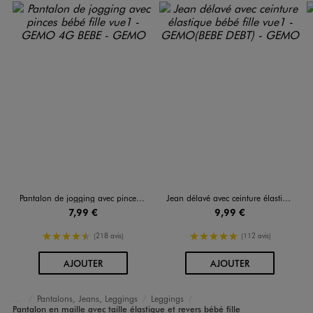
Pantalon de jogging avec pinces bébé fille
Jean délavé avec ceinture élastique bébé fille
7,99 €
9,99 €
4.5/5 de moyenne
5/5 de moyenne
(218 avis)
(112 avis)
AU PANIER
AU PANIER
AJOUTER
AJOUTER
Pantalons, Jeans, Leggings
Leggings
Accueil
Bébé
Vêtements Fille
Pantalon en maille avec taille élastique et revers bébé fille