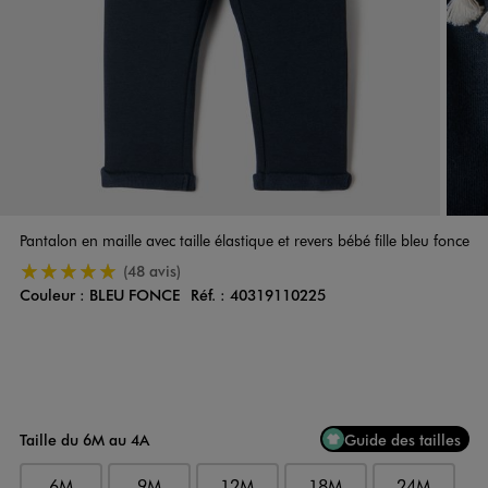
Pantalon en maille avec taille élastique et revers bébé fille bleu fonce
5/5 de moyenne
(48 avis)
Couleur :
BLEU FONCE
Réf. :
40319110225
Couleur
Choisissez votre Couleur
Taille du 6M au 4A
Guide des tailles
6M
9M
12M
18M
24M