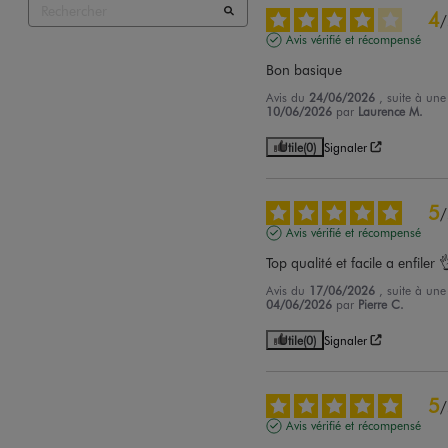
4
/
Avis vérifié et récompensé
Bon basique
Avis du
24/06/2026
, suite à un
10/06/2026
par
Laurence M.
Utile
(0)
Signaler
5
/
Avis vérifié et récompensé
Top qualité et facile a enfiler 
Avis du
17/06/2026
, suite à un
04/06/2026
par
Pierre C.
Utile
(0)
Signaler
5
/
Avis vérifié et récompensé