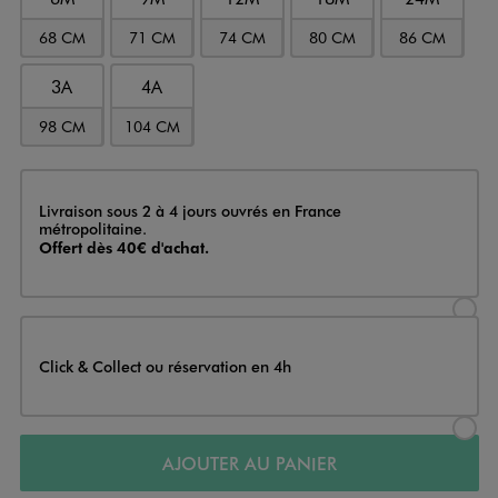
68 CM
71 CM
74 CM
80 CM
86 CM
3A
4A
98 CM
104 CM
Livraison
Livraison sous 2 à 4 jours ouvrés en France
métropolitaine.
Offert dès 40€ d'achat.
Sélectionner l’option de livraison
Click & Collect ou réservation en 4h
Sélectionner l’option de livraiso
AJOUTER AU PANIER