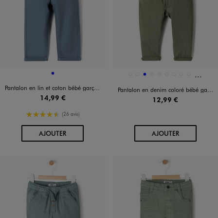
Et 6 au
Disponible en 1 coloris
Disponible en 15 coloris
BLEU
BEIGE STANDARD
BLANC CHINE
BLEU
BLEU STANDARD
GRIS STANDARD
KAKI STANDARD
MARRON CHINE
MARRON CLAIR
MARRON CLAIR
Pantalon en lin et coton bébé garçon
Pantalon en denim coloré bébé garçon
14,99 €
12,99 €
4.5/5 de moyenne
(26 avis)
AU PANIER
AU PANIER
AJOUTER
AJOUTER