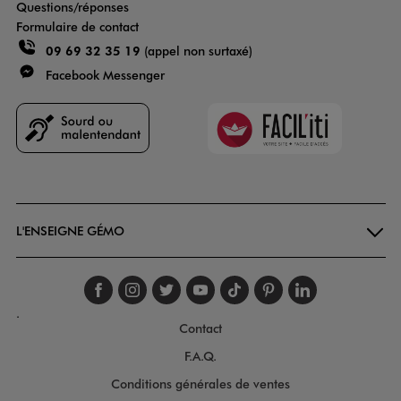
Questions/réponses
Formulaire de contact
09 69 32 35 19
(appel non surtaxé)
Facebook Messenger
Faciliti
Goodays
L'ENSEIGNE GÉMO
Suivez-nous sur faceboo
Suivez-nous sur inst
Suivez-nous sur twi
Suivez-nous sur
Suivez-nous s
Suivez-nou
Suivez-
.
Contact
F.A.Q.
Conditions générales de ventes