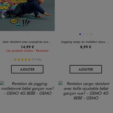
Disponible en 1 coloris
Disponible en 4 coloris
BLEU CHINE
BLEU
BLEU FONCE
GRIS CHINE
KAKI
Jean résistant avec surpiqûres aux genoux bébé garçon
Jogging cargo en molleton doux bébé garçon
14,99 €
8,99 €
Les produits malins : Résistant
5/5 de moyenne
(77 avis)
AU PANIER
AU PANIER
AJOUTER
AJOUTER