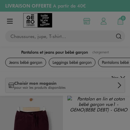
LIVRAISON OFFERTE
A partir de 40€
Aller au contenu principal
Aller à la navigation
RETRAIT ET LIVRAISON OFFERTE
en magasin
0
Choisir mon magasin
Mon compte
Mon pa
Afficher le menu
PAYEZ EN 3x SANS FRAIS
dès 50€
Chaussures, jupe, T-shirt…
Retours OFFERTS
pendant 30 jours
Pantalons et jeans pour bébé garçon
chargement
Vêtements Garçon
Jeans bébé garçon
Leggings bébé garçon
Pantalons bébé
Trier
Choisir mon magasin
pour voir les produits disponibles