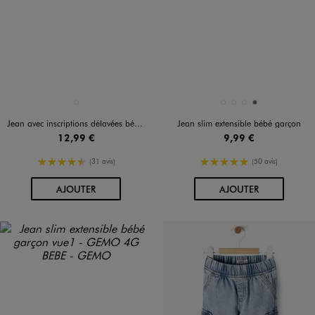
Disponible en 1 coloris
Disponible en 4 coloris
BLEU CLAIR
BLEU STANDARD
BLEU STANDARD
NOIR STANDARD
STONE
Jean avec inscriptions délavées bébé garçon
Jean slim extensible bébé garçon
12,99 €
9,99 €
4.5/5 de moyenne
5/5 de moyenne
(31 avis)
(50 avis)
AU PANIER
AU PANIER
AJOUTER
AJOUTER