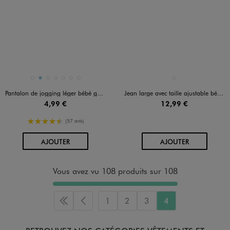
Disponible en 7 coloris
Disponible en 1 coloris
BLEU CHINE
BLEU CIEL
BLEU STANDARD
GRIS CLAIR
GRIS STANDARD
KAKI STANDARD
ROUGE FONCE
GRIS STANDARD
Pantalon de jogging léger bébé garçon
Jean large avec taille ajustable bébé garçon
4,99 €
12,99 €
4.5/5 de moyenne
(57 avis)
AU PANIER
AU PANIER
AJOUTER
AJOUTER
Vous avez vu 108 produits sur 108
1
2
3
4
Première page
Page précédente