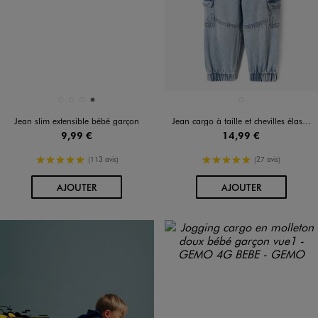
Disponible en 4 coloris
Disponible en 1 coloris
BLEU STANDARD
BLEU STANDARD
NOIR STANDARD
STONE
BLEU CLAIR
Jean slim extensible bébé garçon
Jean cargo à taille et chevilles élastiquées bébé garçon
9,99 €
14,99 €
5/5 de moyenne
5/5 de moyenne
(113 avis)
(27 avis)
AU PANIER
AU PANIER
AJOUTER
AJOUTER