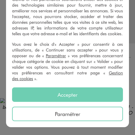
des technologies similaires pour fournir, mettre à jour,
améliorer nos services et personnaliser les annonces. Si vous
l'acceptez, nous pourrons stocker, accéder et traiter des
données personnelles telles que vos visites à ce site web, les
adresses IP, les informations de votre compte utilisateur
telles que votre adresse e-mail et les identifiants des cookies.
Vous avez le choix d'« Accepter » pour consentir à ces
Disponible en 4 coloris
Disponible en 5 coloris
BLEU STANDARD
BLEU STANDARD
NOIR STANDARD
STONE
BEIGE STANDARD
BLEU STANDARD
JAUNE FONCE
VERT
VERT STANDARD
utilisations, de « Continuer sans accepter » pour vous y
opposer ou de «
Paramétrer
» vos préférences concernant
Jean slim extensible bébé garçon
Pantalon chino avec taille ajustable bébé garçon
chaque catégorie de cookie en cliquant sur « Valider » pour
9,99 €
12,99 €
valider vos options. Vous pouvez à tout moment modifier
vos préférences en consultant notre page «
Gestion
4.5/5 de moyenne
(21 avis)
des cookies
».
AU PANIER
AU PANIER
AJOUTER
AJOUTER
Accepter
Paramétrer