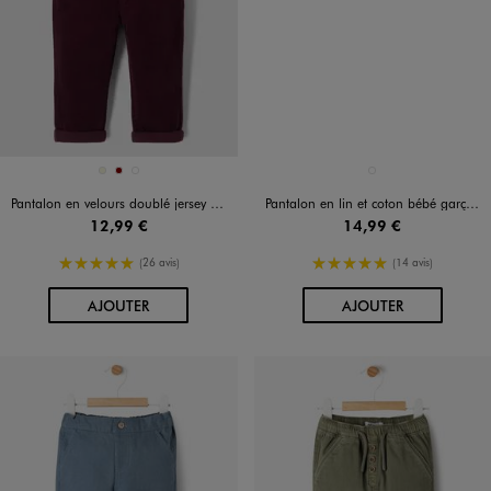
Disponible en 3 coloris
Disponible en 1 coloris
BEIGE
BORDEAUX
KAKI STANDARD
MARRON STANDARD
Pantalon en velours doublé jersey à taille élastiquée bébé
Pantalon en lin et coton bébé garçon
12,99 €
14,99 €
5/5 de moyenne
5/5 de moyenne
(26 avis)
(14 avis)
AU PANIER
AU PANIER
AJOUTER
AJOUTER