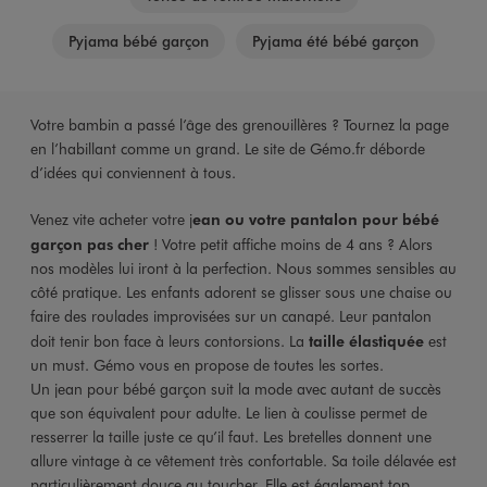
Pyjama bébé garçon
Pyjama été bébé garçon
Votre bambin a passé l’âge des grenouillères ? Tournez la page
en l’habillant comme un grand. Le site de Gémo.fr déborde
d’idées qui conviennent à tous.
Venez vite acheter votre j
ean ou votre pantalon pour bébé
garçon pas cher
! Votre petit affiche moins de 4 ans ? Alors
nos modèles lui iront à la perfection. Nous sommes sensibles au
côté pratique. Les enfants adorent se glisser sous une chaise ou
faire des roulades improvisées sur un canapé. Leur pantalon
doit tenir bon face à leurs contorsions. La
taille élastiquée
est
un must. Gémo vous en propose de toutes les sortes.
Un jean pour bébé garçon suit la mode avec autant de succès
que son équivalent pour adulte. Le lien à coulisse permet de
resserrer la taille juste ce qu’il faut. Les bretelles donnent une
allure vintage à ce vêtement très confortable. Sa toile délavée est
particulièrement douce au toucher. Elle est également top