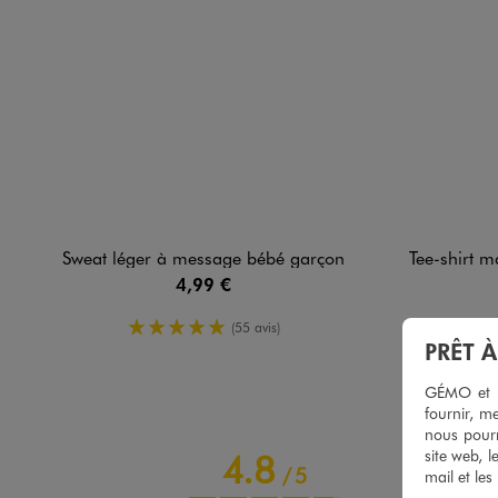
Sweat léger à message bébé garçon
Tee-shirt manches lo
4,99 €
5/5 de moyenne
(55 avis)
PRÊT 
GÉMO et no
fournir, me
nous pourr
site web, l
4.8
/
5
mail et les