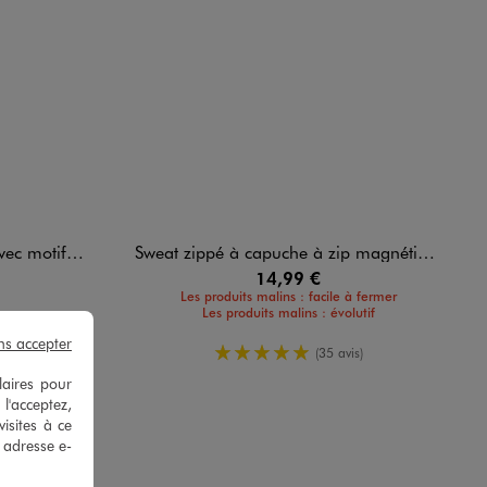
e bébé garçon
Sweat zippé à capuche à zip magnétique bébé garçon
14,99 €
Les produits malins : facile à fermer
Les produits malins : évolutif
enne
s)
ns accepter
5/5 de moyenne
(35 avis)
laires pour
 l'acceptez,
isites à ce
e adresse e-