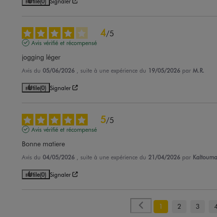
Utile
(0)
Signaler
4
/
5
Avis vérifié et récompensé
jogging léger
Avis du
05/06/2026
, suite à une expérience du
19/05/2026
par
M.R.
Utile
(0)
Signaler
5
/
5
Avis vérifié et récompensé
Bonne matiere
Avis du
04/05/2026
, suite à une expérience du
21/04/2026
par
Kaltouma
Utile
(0)
Signaler
1
2
3