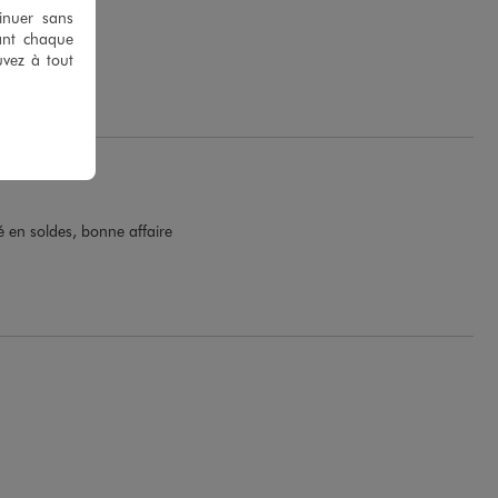
tinuer sans
ant chaque
uvez à tout
é en soldes, bonne affaire