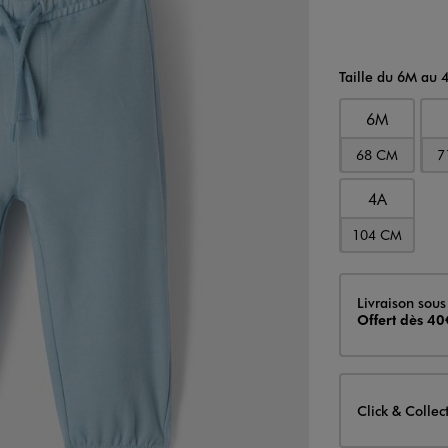
Taille du 6M au 
6M
68 CM
7
4A
104 CM
Livraison
Livraison sous
Offert dès 40
Click & Collec