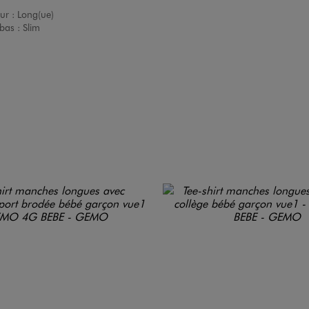
ur :
Long(ue)
bas :
Slim