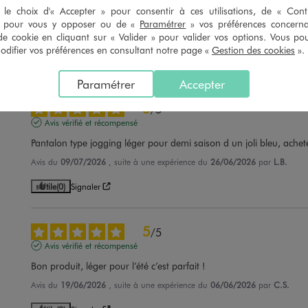
le choix d'« Accepter » pour consentir à ces utilisations, de « Con
Parfait
» pour vous y opposer ou de «
Paramétrer
» vos préférences concern
de cookie en cliquant sur « Valider » pour valider vos options. Vous po
Avis du
23/07/2026
, suite à une expérience du
15/06/2026
par
Karine B.
ifier vos préférences en consultant notre page «
Gestion des cookies
».
Utile
(0)
Signaler
Paramétrer
Accepter
5
/
5
Avis vérifié et récompensé
Pantalon type jogging léger pour demi saison d un joli bleu, achet
Avis du
09/07/2026
, suite à une expérience du
26/06/2026
par
L.B.
Utile
(0)
Signaler
5
/
5
Avis vérifié et récompensé
Bon produit, léger pour l’été c’est parfait !
Avis du
19/06/2026
, suite à une expérience du
06/06/2026
par
C.S.