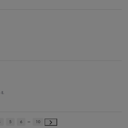
 E.
4
5
6
10