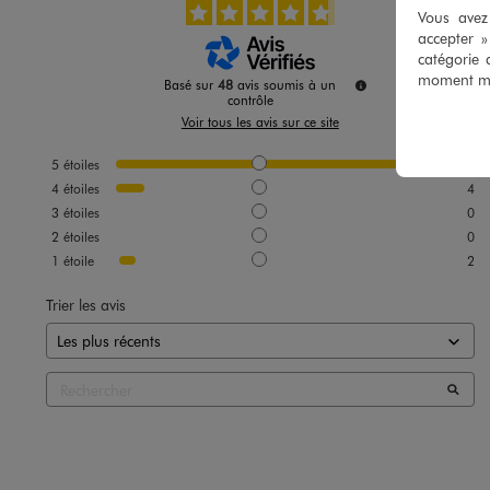
Vous avez 
accepter 
catégorie 
moment mod
Basé sur
48
avis soumis à un
contrôle
Voir tous les avis sur ce site
5
étoiles
42
4
étoiles
4
3
étoiles
0
2
étoiles
0
1
étoile
2
Trier les avis