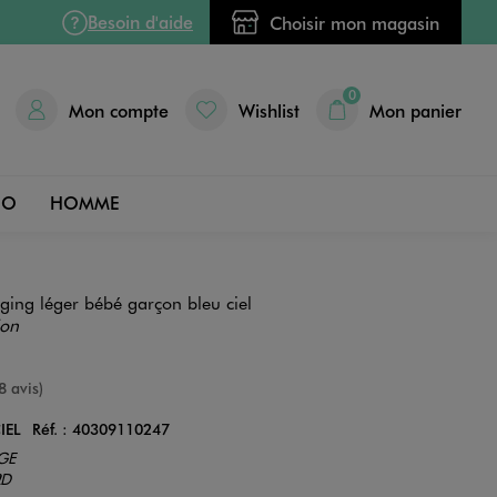
Besoin d'aide
Choisir mon magasin
0
Mon compte
Wishlist
Mon panier
DO
HOMME
ging léger bébé garçon bleu ciel
ion
e
8 avis)
IEL
Réf. :
40309110247
Couleur