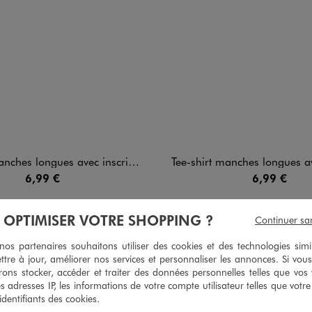
ngues avec inscription sport brodée bébé garçon
Tee-shirt manches longues avec motif collèg
6,99 €
6,99 €
5/5 de moyenne
5/5 de moy
(25 avis)
(33 avi
À OPTIMISER VOTRE SHOPPING ?
Continuer sa
s partenaires souhaitons utiliser des cookies et des technologies simi
ttre à jour, améliorer nos services et personnaliser les annonces. Si vous
ons stocker, accéder et traiter des données personnelles telles que vos v
es adresses IP, les informations de votre compte utilisateur telles que votr
4
/
5
 identifiants des cookies.
Avis vérifié et récompensé