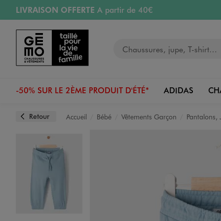
LIVRAISON OFFERTE
A partir de 40€
Aller au contenu principal
Aller à la navigation
RETRAIT ET LIVRAISON OFFERTE
en magasin
Votre recherche
RÉSERVATION GRATUITE
4h en magasin
Retours OFFERTS
pendant 30 jours
-50% SUR LE 2ÈME PRODUIT D'ÉTÉ*
ADIDAS
CH
Retour
Accueil
Bébé
Vêtements Garçon
Pantalons, 
Image 1 sur 3