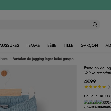
AUSSURES
FEMME
BÉBÉ
FILLE
GARÇON
A
Jeans
Pantalon de jogging léger bébé garçon
Pantalon de jog
Voir la descript
4€99
5/5 de moyenn
(4
Couleur :
BLEU C
Couleur
Choisissez votre 