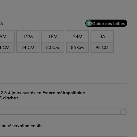
4A
Guide des tailles
9M
12M
18M
24M
3A
1 CM
74 CM
80 CM
86 CM
98 CM
 2 à 4 jours ouvrés en France métropolitaine.
€ d'achat.
Sélectionner l’option de livraison Achat et li
t ou réservation en 4h
Sélectionner l’option de livraison Achat et r