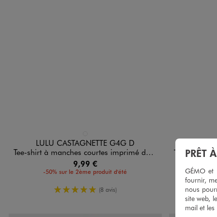
Disponible en 1 coloris
Disponible e
ROUGE STANDARD
LULU CASTAGNETTE G4G D
Tee-shirt à manches courtes imprimé devant et dos bébé garçon - LuluCastagnette
PRÊT 
Tee-shirt manches 
9,99 €
GÉMO et no
-50% sur le 2ème produit d'été
-50%
fournir, me
5/5 de moyenne
nous pourr
(8 avis)
site web, l
mail et les