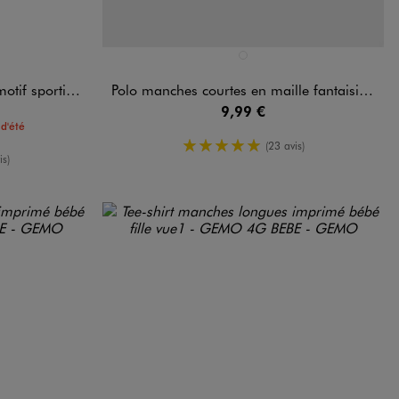
Disponible en 1 coloris
DARD
BLANC STANDARD
if bébé garçon
Polo manches courtes en maille fantaisie bébé garçon
9,99 €
d'été
5/5 de moyenne
(23 avis)
enne
is)