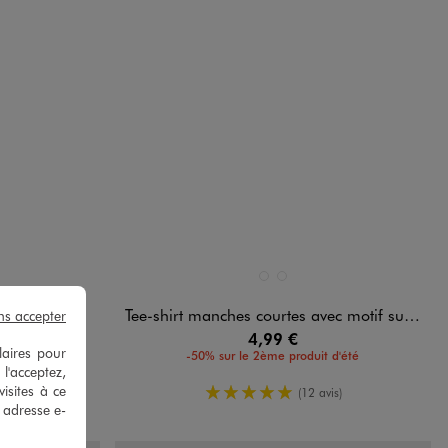
Disponible en 2 coloris
DARD
ROSE FONCE
VERT CLAIR
G4G D
 - LuluCastagnette
Tee-shirt manches courtes avec motif sur l’avant bébé garçon
ns accepter
4,99 €
laires pour
d'été
-50% sur le 2ème produit d'été
 l'acceptez,
enne
5/5 de moyenne
isites à ce
is)
(12 avis)
e adresse e-