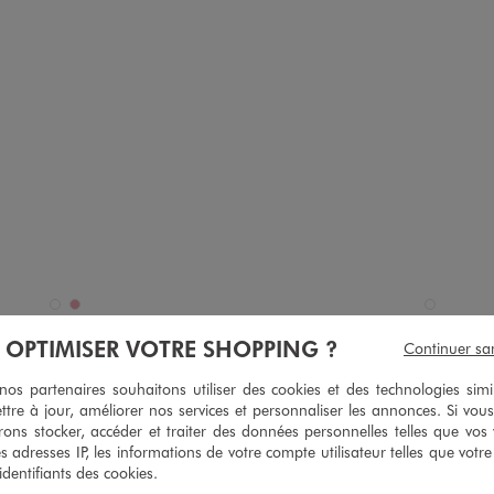
n 2 coloris
Disponible en 1 coloris
BLANC STANDARD
VIEUX ROSE
BLANC STAN
LULU CASTAGNETTE 
Tee-shirt manches courtes avec inscription bébé fille
À OPTIMISER VOTRE SHOPPING ?
courtes avec poche fantaisie bébé fille
Continuer sa
8,99 €
3,99 €
s partenaires souhaitons utiliser des cookies et des technologies simi
-50% sur le 2ème produit 
 sur le 2ème produit d'été
ttre à jour, améliorer nos services et personnaliser les annonces. Si vous
5/5 de moy
5/5 de moyenne
ons stocker, accéder et traiter des données personnelles telles que vos v
(11 av
(42 avis)
es adresses IP, les informations de votre compte utilisateur telles que votr
 identifiants des cookies.