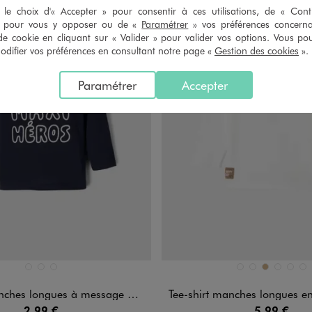
le choix d'« Accepter » pour consentir à ces utilisations, de « Con
» pour vous y opposer ou de «
Paramétrer
» vos préférences concern
de cookie en cliquant sur « Valider » pour valider vos options. Vous po
ifier vos préférences en consultant notre page «
Gestion des cookies
».
Paramétrer
Accepter
n 3 coloris
Disponible en 6 coloris
BLANC STANDARD
BLEU FONCE
VERT FONCE
BLANC STANDARD
BLEU FONCE
OCRE
VERT CLAIR
VERT 
VE
es longues à message bébé garçon
Tee-shirt manches longues en maille nid d’abe
2,99 €
5,99 €