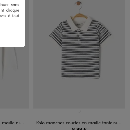
tinuer sans
ant chaque
uvez à tout
Disponible en 1 coloris
FONCE
RT STANDARD
BLANC
ille bébé garçon
Polo manches courtes en maille fantaisie bébé garçon
9,99 €