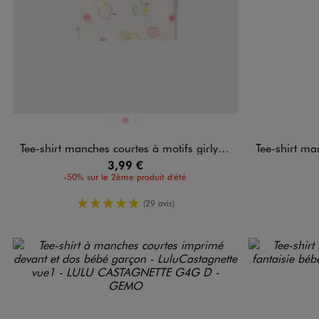
Disponible en 3 coloris
Disponible e
BLANC
ROSE
VERT CLAIR
Tee-shirt manches courtes à motifs girly bébé fille
Tee-shirt manches 
3,99 €
-50% sur le 2ème produit d'été
5/5 de moyenne
(29 avis)