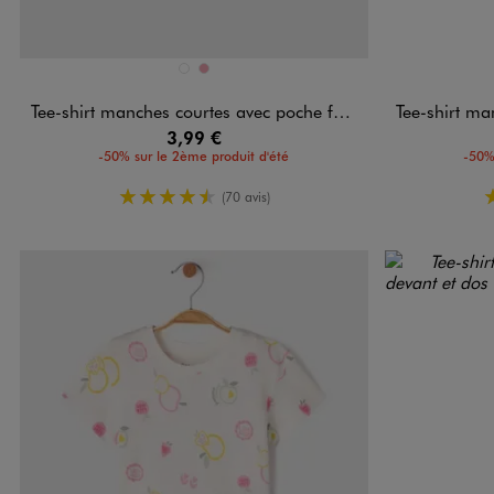
Disponible en 2 coloris
Disponible e
BLANC STANDARD
VIEUX ROSE
Tee-shirt manches courtes avec poche fantaisie bébé fille
Tee-shirt manches 
3,99 €
-50% sur le 2ème produit d'été
-50%
4.5/5 de moyenne
(70 avis)