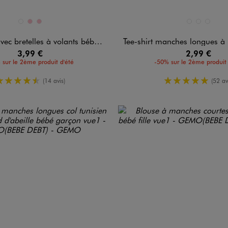
n 3 coloris
Disponible en 3 coloris
JAUNE CLAIR
ROSE
ROSE
BLANC STANDAR
BLEU FONCE
VERT FO
 bretelles à volants bébé fille
Tee-shirt manches longues à message
3,99 €
2,99 €
 sur le 2ème produit d'été
-50% sur le 2ème produit 
4.5/5 de moyenne
5/5 de moy
(14 avis)
(52 av