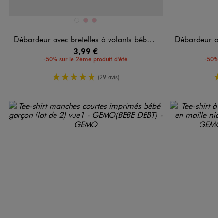
Disponible en 3 coloris
Disponible e
JAUNE CLAIR
ROSE
ROSE
Débardeur avec bretelles à volants bébé fille
Débardeur avec
3,99 €
-50% sur le 2ème produit d'été
-50%
5/5 de moyenne
(29 avis)