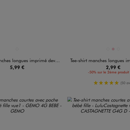
n 1 coloris
Disponible en 3 coloris
BEIGE FONCE
BLANC STANDAR
ROSE
ROSE ST
longues imprimé devant et dos bébé garçon
Tee-shirt manches longues imprimé
5,99 €
2,99 €
-50% sur le 2ème produit 
5/5 de moy
(50 av