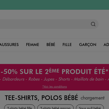
AUSSURES
FEMME
BÉBÉ
FILLE
GARÇON
A
-50%
SUR LE 2
PRODUIT ÉTÉ*
ÈME
 - Débardeurs - Robes - Jupes - Shorts - Maillots de bain - 
*Voir les conditions
TEE-SHIRTS, POLOS BÉBÉ
chargement
Vêtements
T-shirts bébé fille
T-shirts bébé garçon
Sous pull bébé