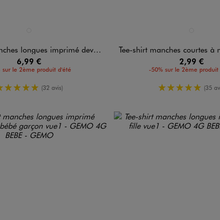
n 1 coloris
Disponible en 1 coloris
BLANC STANDARD
BLANC STAN
longues imprimé devant et dos bébé garçon
Tee-shirt manches courtes à motif sport
6,99 €
2,99 €
 sur le 2ème produit d'été
-50% sur le 2ème produit 
5/5 de moyenne
5/5 de moy
(32 avis)
(35 av