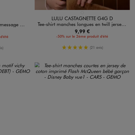
Disponible en 1 coloris
D
NCE
BLANC STANDARD
LULU CASTAGNETTE G4G D
Tee-shirt manches longues en twill jersey bébé garçon - LuluCastagnette
 bébé garçon
9,99 €
-50% sur le 2ème produit d'été
d'été
5/5 de moyenne
enne
(21 avis)
is)