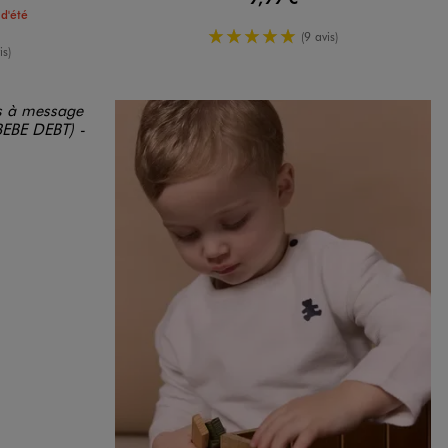
d'été
5/5 de moyenne
(9 avis)
oyenne
is)