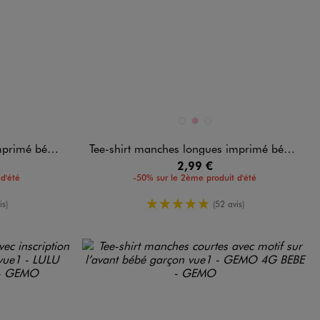
Disponible en 3 coloris
D
ANDARD
BLANC STANDARD
ROSE
ROSE STANDARD
 bébé fille
Tee-shirt manches longues imprimé bébé fille
2,99 €
d'été
-50% sur le 2ème produit d'été
enne
5/5 de moyenne
is)
(52 avis)