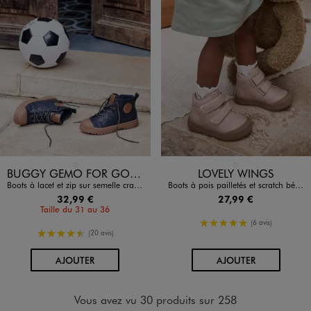
Disponible en 1 coloris
Disponible en 1 coloris
BLEU FONCE
ROSE CLAIR
BUGGY GEMO FOR GOOD
LOVELY WINGS
Boots à lacet et zip sur semelle crantée garçon
Boots à pois pailletés et scratch bébé fille - Lovely Wings
32,99 €
27,99 €
Taille du 31 au 36
5/5 de moyenne
(6 avis)
4.5/5 de moyenne
(20 avis)
AU PANIER
AU PANIER
AJOUTER
AJOUTER
Vous avez vu 30 produits sur 258