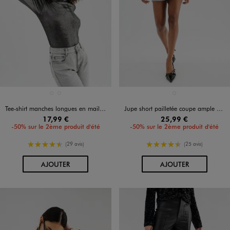
Disponible en 2 coloris
Disponible en 1 coloris
GRIS STANDARD
NOIR STANDARD
ARGENTE
Tee-shirt manches longues en maille scintillante femme
Jupe short pailletée coupe ample à boucle femme
17,99 €
25,99 €
-50% sur le 2ème produit d'été
-50% sur le 2ème produit d'été
4.5/5 de moyenne
4.5/5 de moyenne
(29 avis)
(25 avis)
AU PANIER
AU PANIER
AJOUTER
AJOUTER