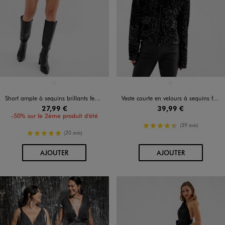
Disponible en 1 coloris
Disponible en 1 coloris
NOIR STANDARD
NOIR STANDARD
Short ample à sequins brillants femme
Veste courte en velours à sequins femme
27,99 €
39,99 €
-50% sur le 2ème produit d'été
4.5/5 de moyenne
(39 avis)
5/5 de moyenne
(20 avis)
AU PANIER
AU PANIER
AJOUTER
AJOUTER