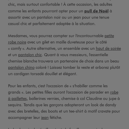
chic, mais surtout confortable ! À cette occasion, les adultes
comme les enfants pourront opter pour un
pull de Noël
à
assortir avec un pantalon noir ou un jean pour une tenue
casual chic et parfaitement adaptée à la situation.
Mesdames, vous pourrez compter sur l'incontournable
petite
robe noire
avec un gilet en maille duveteuse pour le côté
« comfy «. Autre alternative, un ensemble avec un
haut de soirée
et un
pantalon chic
. Quant à vous messieurs, l'essentielle
chemise blanche trouvera un partenaire de choix dans un beau
pantalon chino
coloré ! Laissez tomber la veste et arborez plutôt
un cardigan torsadé douillet et élégant.
Pour les enfants, c'est l'occasion de « s'habiller comme les
grands «. Les petites filles auront l'occasion de parader en
robe
à paillettes
, ballerines vernies, chemise à col Claudine ou jupe à
sequins. Tandis que les garçons adopteront un look de dandy
avec des bretelles, des boots et un tee-shirt à motif cravate pour
accompagner leur
jean
fétiche.