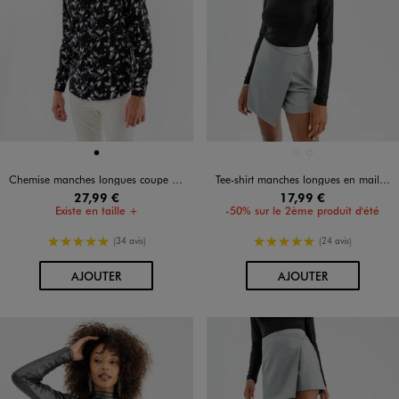
Disponible en 1 coloris
Disponible en 2 coloris
NOIR
GRIS STANDARD
NOIR STANDARD
Chemise manches longues coupe droite en coton imprimé homme
Tee-shirt manches longues en maille scintillante femme
27,99 €
17,99 €
Existe en taille +
-50% sur le 2ème produit d'été
5/5 de moyenne
5/5 de moyenne
(34 avis)
(24 avis)
AU PANIER
AU PANIER
AJOUTER
AJOUTER