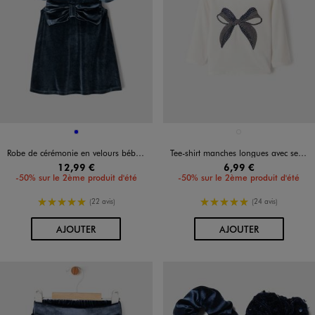
Disponible en 1 coloris
Disponible en 1 coloris
BLEU
BLANC
Robe de cérémonie en velours bébé fille
Tee-shirt manches longues avec sequins brodés bébé fille
12,99 €
6,99 €
-50% sur le 2ème produit d'été
-50% sur le 2ème produit d'été
5/5 de moyenne
5/5 de moyenne
(22 avis)
(24 avis)
AU PANIER
AU PANIER
AJOUTER
AJOUTER