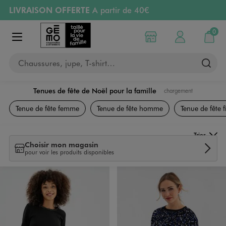
LIVRAISON OFFERTE
A partir de 40€
Aller au contenu principal
Aller à la navigation
RETRAIT ET LIVRAISON OFFERTE
en magasin
0
Choisir mon magasin
Mon compte
Mon pa
Afficher le menu
PAYEZ EN 3x SANS FRAIS
dès 50€
Chaussures, jupe, T-shirt…
Retours OFFERTS
pendant 30 jours
Tenues de fête de Noël pour la famille
chargement
Tenues de fêtes
Tenue de fête femme
Tenue de fête homme
Tenue de fête fi
Trier
Choisir mon magasin
pour voir les produits disponibles