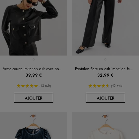
Disponible en 1 coloris
Disponible en 1 coloris
NOIR STANDARD
NOIR STANDARD
Veste courte imitation cuir avec boutons fantaisie femme
Pantalon flare en cuir imitation femme
39,99 €
32,99 €
5/5 de moyenne
4.5/5 de moyenne
(43 avis)
(42 avis)
AU PANIER
AU PANIER
AJOUTER
AJOUTER