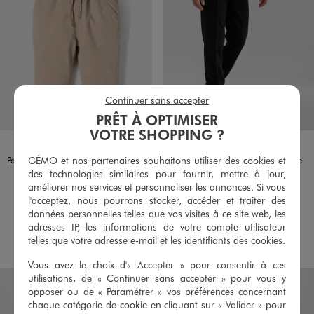
Continuer sans accepter
PRÊT À OPTIMISER
VOTRE SHOPPING ?
Disponible en 3 coloris
Disponible en 1 coloris
BEIGE
BORDEAUX
KAKI STANDARD
NOIR STANDARD
GÉMO et nos partenaires souhaitons utiliser des cookies et
Pantalon en velours doublé jersey à taille élastiquée bébé
Pantalon de costume droit homme
des technologies similaires pour fournir, mettre à jour,
12,99 €
19,99 €
Existe en taille +
améliorer nos services et personnaliser les annonces. Si vous
5/5 de moyenne
(74 avis)
l'acceptez, nous pourrons stocker, accéder et traiter des
4.5/5 de moyenne
(75 avis)
données personnelles telles que vos visites à ce site web, les
adresses IP, les informations de votre compte utilisateur
AU PANIER
AU PANIER
AJOUTER
AJOUTER
telles que votre adresse e-mail et les identifiants des cookies.
Vous avez le choix d'« Accepter » pour consentir à ces
utilisations, de « Continuer sans accepter » pour vous y
opposer ou de «
Paramétrer
» vos préférences concernant
chaque catégorie de cookie en cliquant sur « Valider » pour