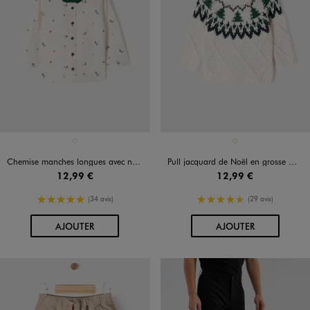
Disponible en 1 coloris
Disponible en 1 coloris
BEIGE STANDARD
ECRU
Chemise manches longues avec nœud papillon bébé garçon
Pull jacquard de Noël en grosse maille bébé garçon
12,99 €
12,99 €
5/5 de moyenne
4.5/5 de moyenne
(34 avis)
(29 avis)
AU PANIER
AU PANIER
AJOUTER
AJOUTER