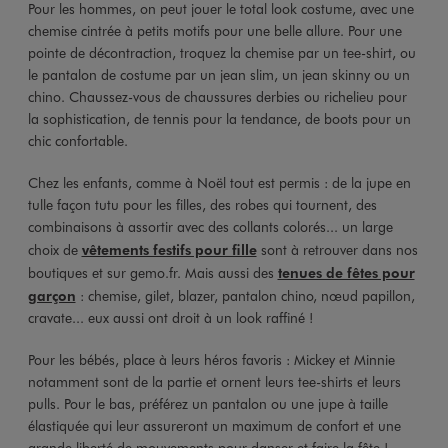
Pour les hommes, on peut jouer le total look costume, avec une
chemise cintrée à petits motifs pour une belle allure. Pour une
pointe de décontraction, troquez la chemise par un tee-shirt, ou
le pantalon de costume par un jean slim, un jean skinny ou un
chino. Chaussez-vous de chaussures derbies ou richelieu pour
la sophistication, de tennis pour la tendance, de boots pour un
chic confortable.
Chez les enfants, comme à Noël tout est permis : de la jupe en
tulle façon tutu pour les filles, des robes qui tournent, des
combinaisons à assortir avec des collants colorés... un large
choix de
vêtements festifs pour fille
sont à retrouver dans nos
boutiques et sur gemo.fr. Mais aussi des
tenues de fêtes pour
garçon
: chemise, gilet, blazer, pantalon chino, nœud papillon,
cravate... eux aussi ont droit à un look raffiné !
Pour les bébés, place à leurs héros favoris : Mickey et Minnie
notamment sont de la partie et ornent leurs tee-shirts et leurs
pulls. Pour le bas, préférez un pantalon ou une jupe à taille
élastiquée qui leur assureront un maximum de confort et une
grande liberté de mouvements pour danser et faire la fête !