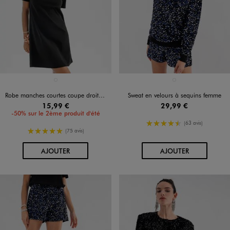
Disponible en 1 coloris
Disponible en 1 coloris
NOIR STANDARD
NOIR STANDARD
Robe manches courtes coupe droite et courte femme
Sweat en velours à sequins femme
15,99 €
29,99 €
-50% sur le 2ème produit d'été
4.5/5 de moyenne
(63 avis)
5/5 de moyenne
(75 avis)
AU PANIER
AU PANIER
AJOUTER
AJOUTER