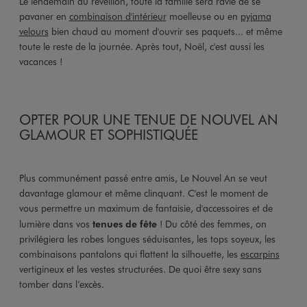
Le lendemain du réveillon, toute la famille sera ravie de se
pavaner en
combinaison d'intérieur
moelleuse ou en
pyjama
velours
bien chaud au moment d'ouvrir ses paquets... et même
toute le reste de la journée. Après tout, Noël, c'est aussi les
vacances !
OPTER POUR UNE TENUE DE NOUVEL AN
GLAMOUR ET SOPHISTIQUÉE
Plus communément passé entre amis, Le Nouvel An se veut
davantage glamour et même clinquant. C'est le moment de
vous permettre un maximum de fantaisie, d'accessoires et de
lumière dans vos
tenues de fête
! Du côté des femmes, on
privilégiera les robes longues séduisantes, les tops soyeux, les
combinaisons pantalons qui flattent la silhouette, les
escarpins
vertigineux et les vestes structurées. De quoi être sexy sans
tomber dans l’excès.