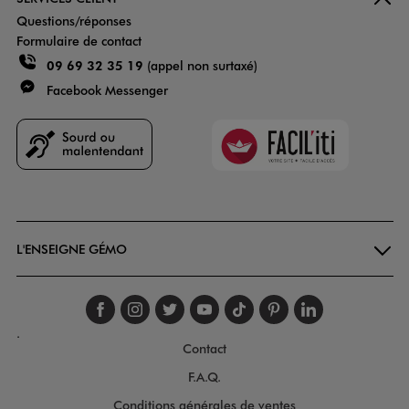
Questions/réponses
Formulaire de contact
09 69 32 35 19
(appel non surtaxé)
Facebook Messenger
Faciliti
Goodays
L'ENSEIGNE GÉMO
Suivez-nous sur faceboo
Suivez-nous sur inst
Suivez-nous sur twi
Suivez-nous sur
Suivez-nous s
Suivez-nou
Suivez-
.
Contact
F.A.Q.
Conditions générales de ventes