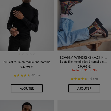
Disponible en 5 coloris
Disponible en 1 coloris
BEIGE
GRIS CHINE
JAUNE FONCE
MARRON FONCE
NOIR STANDARD
ARGENTE
LOVELY WINGS GEMO FOR GOOD
Boots fille métallisées à semelle crantée effet crépi
Pull col roulé en maille fine homme
29,99 €
24,99 €
Taille du 31 au 36
4.5/5 de moyenne
(36 avis)
4.5/5 de moyenne
(79 avis)
AU PANIER
AU PANIER
AJOUTER
AJOUTER