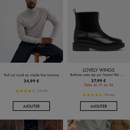
Disponible en 5 coloris
Disponible en 1 coloris
BEIGE
GRIS CHINE
JAUNE FONCE
MARRON FONCE
NOIR STANDARD
NOIR STANDARD
LOVELY WINGS
Bottines avec zip sur l’avant fille - Lovely Wings
Pull col roulé en maille fine homme
37,99 €
24,99 €
Taille du 31 au 36
4.5/5 de moyenne
(14 avis)
4.5/5 de moyenne
(18 avis)
AU PANIER
AU PANIER
AJOUTER
AJOUTER