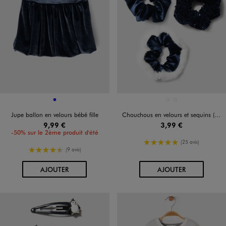
Disponible en 1 coloris
Disponible en 2 coloris
BLEU
BLEU FONCE
ROUGE STANDARD
Jupe ballon en velours bébé fille
Chouchous en velours et sequins (lot de 3)
9,99 €
3,99 €
-50% sur le 2ème produit d'été
5/5 de moyenne
(25 avis)
4.5/5 de moyenne
(9 avis)
AU PANIER
AU PANIER
AJOUTER
AJOUTER