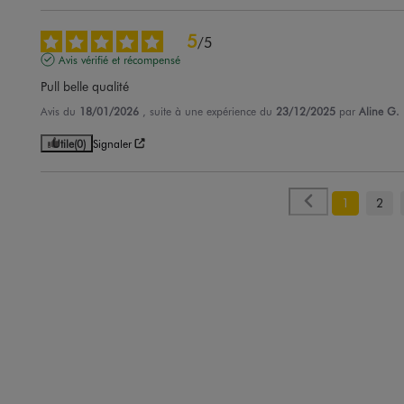
5
/
5
Avis vérifié et récompensé
Pull belle qualité
Avis du
18/01/2026
, suite à une expérience du
23/12/2025
par
Aline G.
Utile
(0)
Signaler
1
2