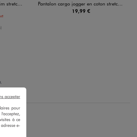
oloré garçon
Pantalon cargo jogger en coton stretch à taille élastiquée garçon
19,99 €
rt
oyenne
)
.
ns accepter
laires pour
 l'acceptez,
isites à ce
e adresse e-