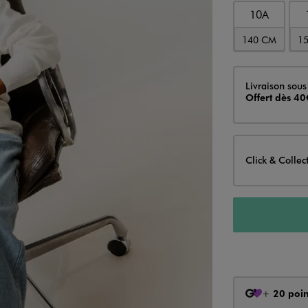
10A
140 CM
1
Livraison
Livraison sous
Offert dès 40
Click & Collec
+
20 poin