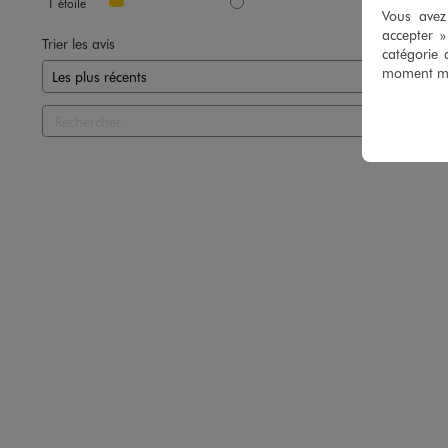
1
étoile
1
Vous avez 
accepter 
Trier les avis
catégorie 
moment mod