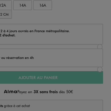
12A
14A
16A
52 CM
 2 à 4 jours ouvrés en France métropolitaine.
€ d'achat.
Sélectionner l’option de livraison Achat et li
t ou réservation en 4h
Sélectionner l’option de livraison Achat et r
AJOUTER AU PANIER
Payez en
3X sans frais
dès 50€
ts
grâce à cet achat