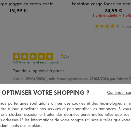
er en coton stretch à taille élastiquée garçon
Pantalon cargo loose en denim stretch c
19,99 €
24,99 €
1 article acheté = 1 offe
4.5/5 de m
(7 avis
5
/
5
Avis vérifié et récompensé
Tout doux, agréable à porter.
Avis du
09/04/2026
, suite à une expérience du
27/03/2026
par
Adeline D
Utile
(0)
Signaler
À OPTIMISER VOTRE SHOPPING ?
Continuer sa
s partenaires souhaitons utiliser des cookies et des technologies simi
5
/
5
ttre à jour, améliorer nos services et personnaliser les annonces. Si vous
ons stocker, accéder et traiter des données personnelles telles que vos v
Avis vérifié et récompensé
es adresses IP, les informations de votre compte utilisateur telles que votr
pull très beau et bonne matiere 

 identifiants des cookies.
je l'ai eu a un prix très interssant
