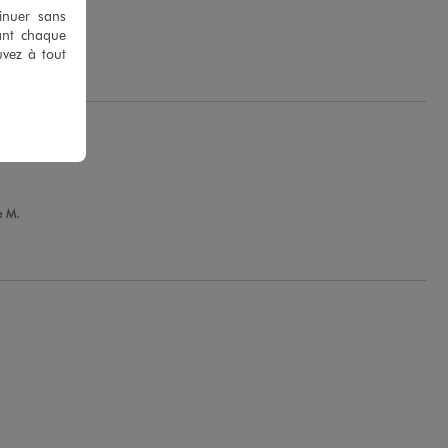
tinuer sans
ant chaque
uvez à tout
e M.