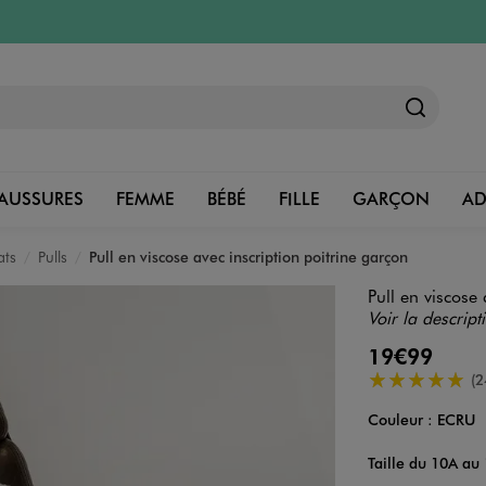
AUSSURES
FEMME
BÉBÉ
FILLE
GARÇON
A
ats
Pulls
Pull en viscose avec inscription poitrine garçon
Pull en viscose
Voir la descript
19€99
5/5 de moyenn
(2
Couleur :
ECRU
Couleur
Choisissez votre 
Taille du 10A au