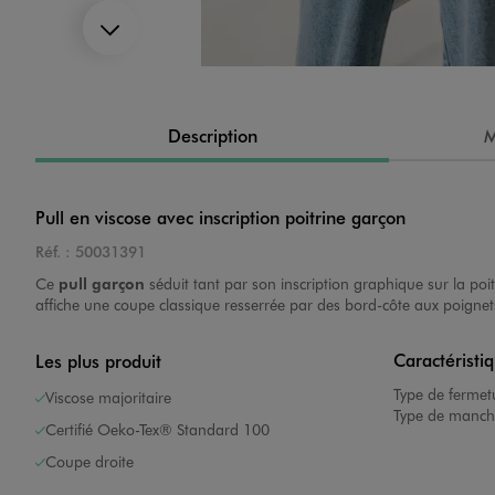
Suivant
Image 4 sur 6
Description
M
Pull en viscose avec inscription poitrine garçon
Réf. :
50031391
Image 5 sur 6
Ce
pull garçon
séduit tant par son inscription graphique sur la po
affiche une coupe classique resserrée par des bord-côte aux poignet
Caractéristi
Les plus produit
Type de fermet
Viscose majoritaire
Type de manch
Certifié Oeko-Tex® Standard 100
Coupe droite
Image 6 sur 6