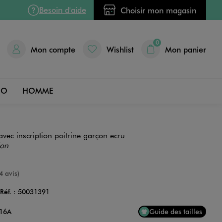
Besoin d'aide
Choisir mon magasin
0
Mon compte
Wishlist
Mon panier
DO
HOMME
 avec inscription poitrine garçon ecru
ion
e
4 avis)
Réf. :
50031391
Couleur
 16A
Guide des tailles