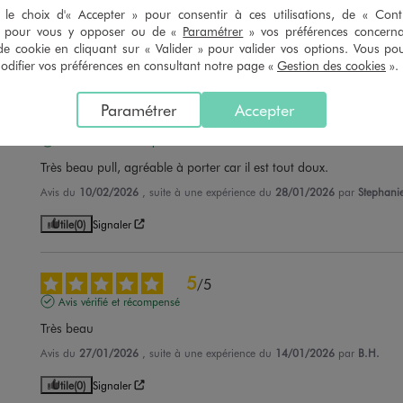
confortable
le choix d'« Accepter » pour consentir à ces utilisations, de « Con
» pour vous y opposer ou de «
Paramétrer
» vos préférences concern
Avis du
31/03/2026
, suite à une expérience du
16/03/2026
par
Nadia C.
de cookie en cliquant sur « Valider » pour valider vos options. Vous po
Utile
(0)
Signaler
ifier vos préférences en consultant notre page «
Gestion des cookies
».
Paramétrer
Accepter
5
/
5
Avis vérifié et récompensé
Très beau pull, agréable à porter car il est tout doux.
Avis du
10/02/2026
, suite à une expérience du
28/01/2026
par
Stephani
Utile
(0)
Signaler
5
/
5
Avis vérifié et récompensé
Très beau
Avis du
27/01/2026
, suite à une expérience du
14/01/2026
par
B.H.
Utile
(0)
Signaler