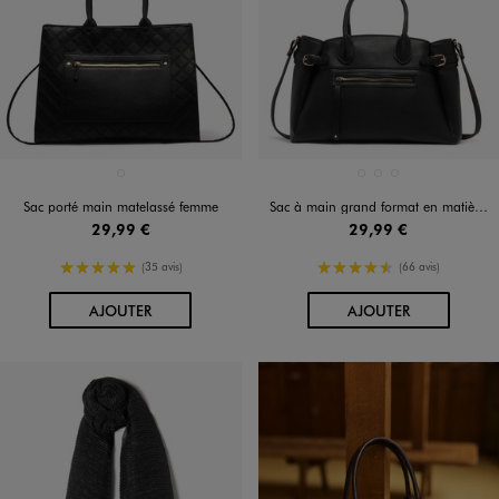
Disponible en 1 coloris
Disponible en 3 coloris
NOIR STANDARD
BEIGE FONCE
BLANC STANDARD
NOIR STANDARD
Sac porté main matelassé femme
Sac à main grand format en matière grainée souple femme
29,99 €
29,99 €
5/5 de moyenne
4.5/5 de moyenne
(35 avis)
(66 avis)
AU PANIER
AU PANIER
AJOUTER
AJOUTER