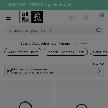
LIVRAISON OFFERTE
A partir de 40€
Aller au contenu principal
Aller à la navigation
RETRAIT ET LIVRAISON OFFERTE
en magasin
0
Choisir mon magasin
Mon compte
Mon pa
Afficher le menu
PAYEZ EN 3x SANS FRAIS
dès 50€
Chaussures, jupe, T-shirt…
Retours OFFERTS
pendant 30 jours
Sacs et Accessoires pour Femme
chargement
Sacs et Accessoires
Sacs et maroquinerie
Bonnets, Echarpes, Gants
Ceintures
Trier
Choisir mon magasin
pour voir les produits disponibles