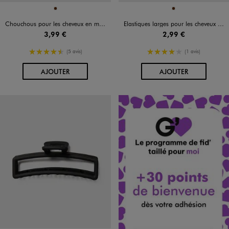
Disponible en 1 coloris
Disponible en 1 coloris
MARRON
MARRON
Chouchous pour les cheveux en matière satinée (lot de 6)
Elastiques larges pour les cheveux (lot de 24)
3,99 €
2,99 €
4.5/5 de moyenne
4/5 de moyenne
(5 avis)
(1 avis)
AU PANIER
AU PANIER
AJOUTER
AJOUTER