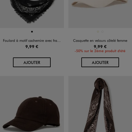
Disponible en 1 coloris
Disponible en 2 coloris
NOIR
ECRU
MARRON FONCE
Foulard à motif cachemire avec franges femme
Casquette en velours côtelé femme
9,99 €
9,99 €
-50% sur le 2ème produit d'été
AU PANIER
AU PANIER
AJOUTER
AJOUTER