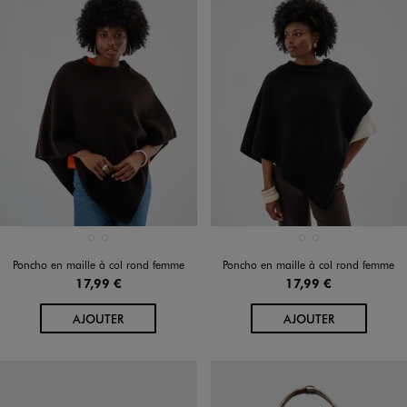
Disponible en 2 coloris
Disponible en 2 coloris
MARRON FONCE
NOIR STANDARD
MARRON FONCE
NOIR STANDARD
Poncho en maille à col rond femme
Poncho en maille à col rond femme
17,99 €
17,99 €
AU PANIER
AU PANIER
AJOUTER
AJOUTER