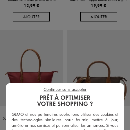
12,99 €
19,99 €
AU PANIER
AU PANIER
AJOUTER
AJOUTER
Continuer sans accepter
PRÊT À OPTIMISER
VOTRE SHOPPING ?
Disponible en 5 coloris
Disponible en 4 coloris
BEIGE
KAKI STANDARD
MARRON STANDARD
NOIR STANDARD
ROUGE FONCE
BEIGE
MARRON STANDARD
NOIR STANDARD
ROUGE FONCE
GÉMO et nos partenaires souhaitons utiliser des cookies et
Sac à main zippé forme cabas à grandes anses femme
Sac à main petit format multiples portés femme
des technologies similaires pour fournir, mettre à jour,
19,99 €
14,99 €
améliorer nos services et personnaliser les annonces. Si vous