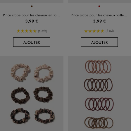
Disponible en 1 coloris
Disponible en 1 coloris
MARRON
ROUGE FONCE
Pince crabe pour les cheveux en forme de fleur de tiaré
Pince crabe pour les cheveux taille XXL
3,99 €
3,99 €
5/5 de moyenne
5/5 de moyenne
(5 avis)
(2 avis)
AU PANIER
AU PANIER
AJOUTER
AJOUTER