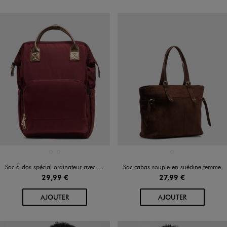
Disponible en 2 coloris
Disponible en 1 coloris
NOIR STANDARD
ROUGE FONCE
MARRON FONCE
Sac à dos spécial ordinateur avec touches métallisées femme
Sac cabas souple en suédine femme
29,99 €
27,99 €
AU PANIER
AU PANIER
AJOUTER
AJOUTER