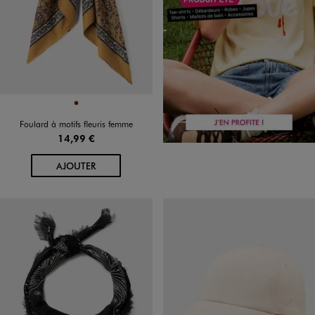
Disponible en 1 coloris
MARRON
Foulard à motifs fleuris femme
14,99 €
AU PANIER
AJOUTER