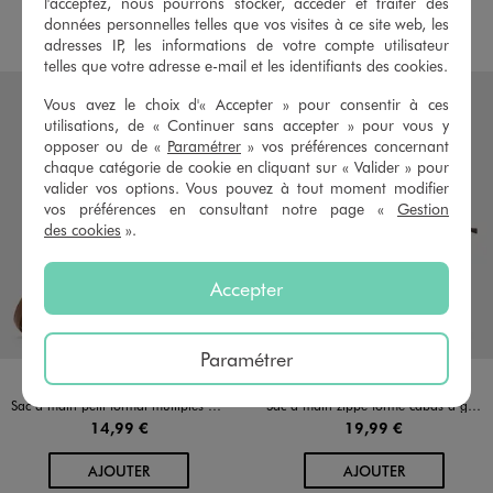
l'acceptez, nous pourrons stocker, accéder et traiter des
AU PANIER
AU PANIER
AJOUTER
AJOUTER
données personnelles telles que vos visites à ce site web, les
adresses IP, les informations de votre compte utilisateur
telles que votre adresse e-mail et les identifiants des cookies.
Vous avez le choix d'« Accepter » pour consentir à ces
utilisations, de « Continuer sans accepter » pour vous y
opposer ou de «
Paramétrer
» vos préférences concernant
chaque catégorie de cookie en cliquant sur « Valider » pour
valider vos options. Vous pouvez à tout moment modifier
vos préférences en consultant notre page «
Gestion
des cookies
».
Accepter
Paramétrer
Disponible en 4 coloris
Disponible en 5 coloris
BEIGE
MARRON STANDARD
NOIR STANDARD
ROUGE FONCE
BEIGE
KAKI STANDARD
MARRON STANDARD
NOIR STANDARD
ROUGE FONCE
Sac à main petit format multiples portés femme
Sac à main zippé forme cabas à grandes anses femme
14,99 €
19,99 €
AU PANIER
AU PANIER
AJOUTER
AJOUTER