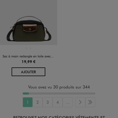
Disponible en 2 coloris
ROUGE FONCE
VERT FONCE
Sac à main rectangle en toile avec bandoulière femme
19,99 €
AU PANIER
AJOUTER
Vous avez vu 30 produits sur 344
1
2
3
4
...
Page suivante
Dernière page
RETROUVEZ NOS CATÉGORIES VÊTEMENTS ET