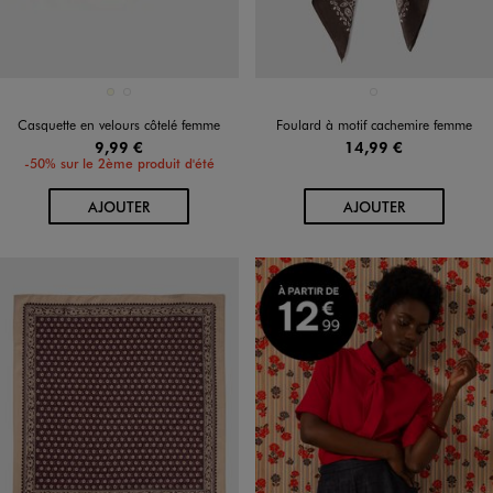
Disponible en 2 coloris
Disponible en 1 coloris
ECRU
MARRON FONCE
MARRON FONCE
Casquette en velours côtelé femme
Foulard à motif cachemire femme
9,99 €
14,99 €
-50% sur le 2ème produit d'été
AU PANIER
AU PANIER
AJOUTER
AJOUTER