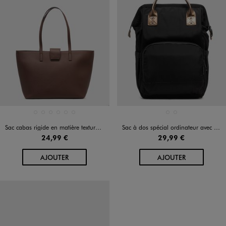
Disponible en 6 coloris
Disponible en 2 coloris
MARRON CLAIR
MARRON FONCE
MARRON VIF
NOIR STANDARD
VERT FONCE
VIOLET FONCE
NOIR STANDARD
ROUGE FONCE
Sac cabas rigide en matière texturée femme
Sac à dos spécial ordinateur avec touches métallisées femme
24,99 €
29,99 €
AU PANIER
AU PANIER
AJOUTER
AJOUTER