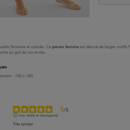
uette féminine et colorée. Ce
paréo femme
est décoré de larges motifs fl
urte au gré de vos envies.
ques
ssoire :
100 x 180
5
/
5
Avis vérifié et récompensé
Très sympa