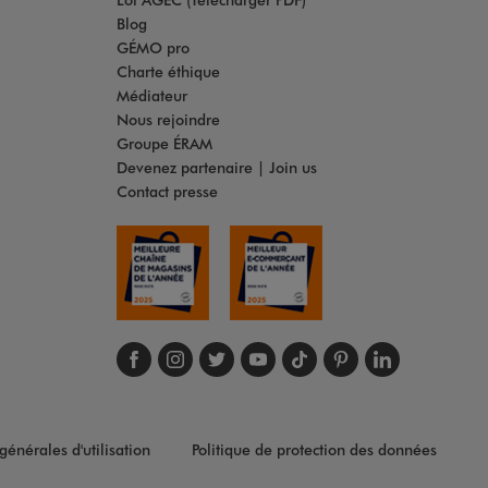
Blog
GÉMO pro
Charte éthique
Médiateur
Nous rejoindre
Groupe ÉRAM
Devenez partenaire | Join us
Contact presse
Suivez-nous sur face
Suivez-nous sur in
Suivez-nous sur t
Suivez-nous s
Suivez-nous
Suivez-no
Suivez
générales d'utilisation
Politique de protection des données