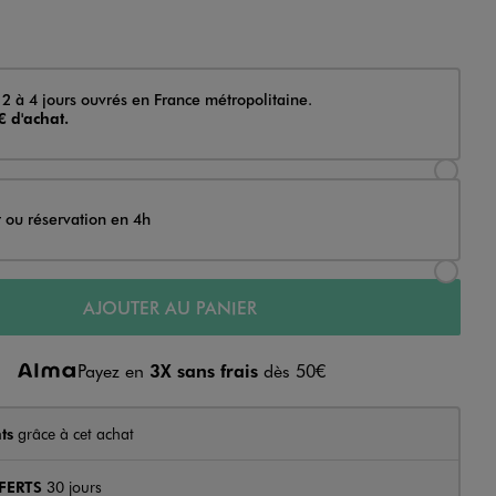
 2 à 4 jours ouvrés en France métropolitaine.
€ d'achat.
Sélectionner l’option de livraison Achat et li
t ou réservation en 4h
Sélectionner l’option de livraison Achat et r
AJOUTER AU PANIER
Payez en
3X sans frais
dès 50€
ts
grâce à cet achat
FERTS
30 jours