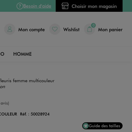
Besoin d'aide
Choisir mon magasin
0
Mon compte
Wishlist
Mon panier
DO
HOMME
fleuris femme multicouleur
ion
nne
 avis)
COULEUR
Réf. :
50028924
Couleur
Guide des tailles