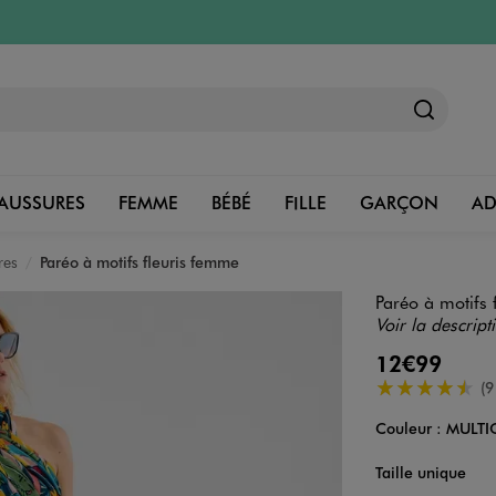
AUSSURES
FEMME
BÉBÉ
FILLE
GARÇON
A
res
Paréo à motifs fleuris femme
Paréo à motifs 
Voir la descript
12€99
4.5/5 de moye
(9
Couleur :
MULTI
Couleur
Choisissez votre 
Taille unique