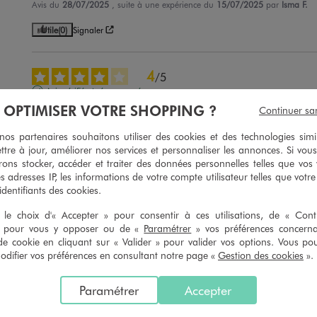
Avis du
28/07/2025
, suite à une expérience du
15/07/2025
par
Isma F.
Utile
(0)
Signaler
4
/
5
Avis vérifié et récompensé
À OPTIMISER VOTRE SHOPPING ?
Continuer sa
C est pour un cadeau
Avis du
26/07/2025
, suite à une expérience du
13/07/2025
par
Mariejos
s partenaires souhaitons utiliser des cookies et des technologies simi
ttre à jour, améliorer nos services et personnaliser les annonces. Si vous
Utile
(0)
Signaler
ons stocker, accéder et traiter des données personnelles telles que vos v
es adresses IP, les informations de votre compte utilisateur telles que votr
 identifiants des cookies.
5
/
5
le choix d'« Accepter » pour consentir à ces utilisations, de « Con
Avis vérifié et récompensé
» pour vous y opposer ou de «
Paramétrer
» vos préférences concern
Matiere agréable
de cookie en cliquant sur « Valider » pour valider vos options. Vous po
ifier vos préférences en consultant notre page «
Gestion des cookies
».
Avis du
17/07/2025
, suite à une expérience du
04/07/2025
par
Mireille C
Utile
(0)
Signaler
Paramétrer
Accepter