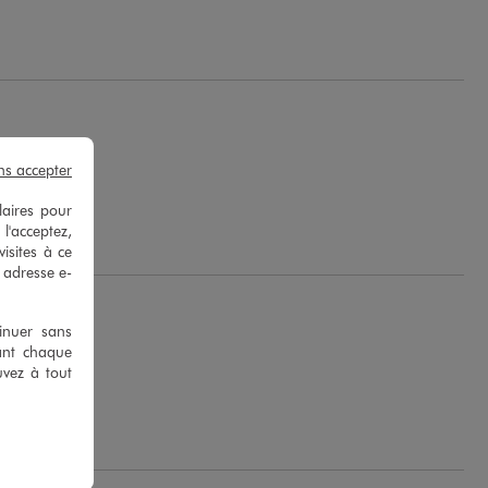
ns accepter
ee G.
laires pour
 l'acceptez,
isites à ce
e adresse e-
tinuer sans
ant chaque
uvez à tout
.