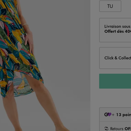
TU
Livraison
Livraison sous
Offert dès 40
Click & Collec
+
13 poin
Retours
OF