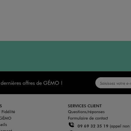
s dernières offres de GÉMO !
S
SERVICES CLIENT
Fidélité
Questions/réponses
u GÉMO
Formulaire de contact
eils
09 69 32 35 19
(appel non 
iement