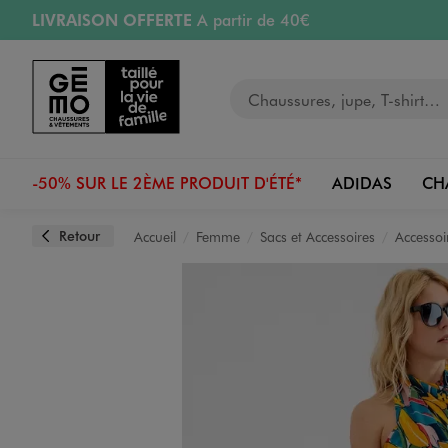
LIVRAISON OFFERTE
A partir de 40€
Aller au contenu principal
Aller à la navigation
RETRAIT ET LIVRAISON OFFERTE
en magasin
Votre recherche
RÉSERVATION GRATUITE
4h en magasin
Retours OFFERTS
pendant 30 jours
-50% SUR LE 2ÈME PRODUIT D'ÉTÉ*
ADIDAS
CH
Retour
Accueil
Femme
Sacs et Accessoires
Accessoi
Image 1 sur 7