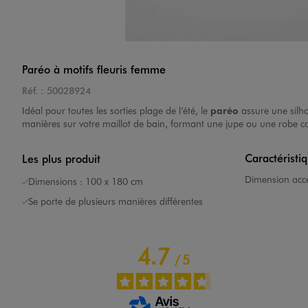
Image 4 sur 7
Paréo à motifs fleuris femme
Réf. :
50028924
Idéal pour toutes les sorties plage de l’été, le
paréo
assure une silho
manières sur votre maillot de bain, formant une jupe ou une robe co
Caractéristi
Les plus produit
Image 5 sur 7
Dimension acce
Dimensions : 100 x 180 cm
Se porte de plusieurs manières différentes
4.7
/
5
Image 6 sur 7