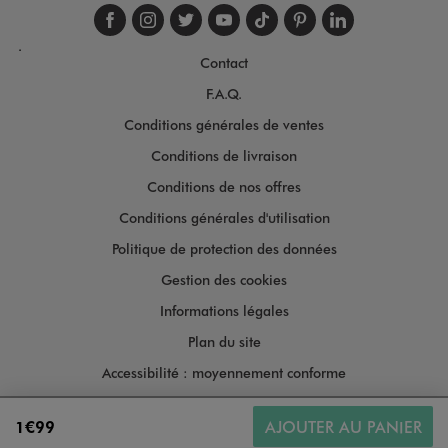
Suivez-nous sur faceboo
Suivez-nous sur inst
Suivez-nous sur twi
Suivez-nous sur
Suivez-nous s
Suivez-nou
Suivez-
.
Contact
F.A.Q.
Conditions générales de ventes
Conditions de livraison
Conditions de nos offres
Conditions générales d'utilisation
Politique de protection des données
Gestion des cookies
Informations légales
Plan du site
Accessibilité : moyennement conforme
1€99
AJOUTER AU PANIER
Copyright © 2026