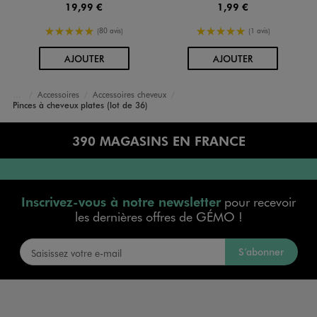
19,99 €
1,99 €
5/5 de moyenne
5/5 de moyenne
(80 avis)
(1 avis)
AU PANIER
AU PANIER
AJOUTER
AJOUTER
Accessoires
Accessoires cheveux
Accueil
Femme
Sacs et Accessoires
Pinces à cheveux plates (lot de 36)
390 MAGASINS EN FRANCE
Inscrivez-vous à notre newsletter
pour recevoir
les dernières offres de GÉMO !
S’abonner