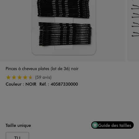
Pinces à cheveux plates (lot de 36) noir
4.5/5 de moyenne
(59 avis)
Couleur :
NOIR
Réf. :
40587330000
Couleur
Choisissez votre Couleur
Taille unique
Guide des tailles
TU