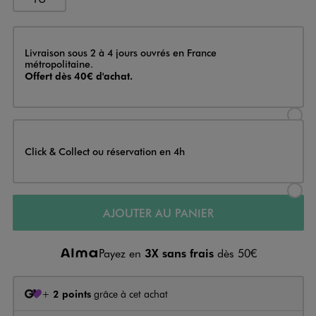
Livraison
Livraison sous 2 à 4 jours ouvrés en France
métropolitaine.
Offert dès 40€ d'achat.
Sélectionner l’option de livraison
Click & Collect ou réservation en 4h
Sélectionner l’option de livraiso
AJOUTER AU PANIER
Payez en
3X sans frais
dès 50€
+
2 points
grâce à cet achat