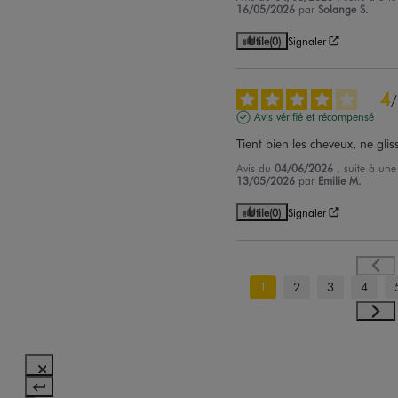
16/05/2026
par
Solange S.
Utile
(0)
Signaler
4
/
Avis vérifié et récompensé
Tient bien les cheveux, ne glis
Avis du
04/06/2026
, suite à un
13/05/2026
par
Emilie M.
Utile
(0)
Signaler
1
2
3
4