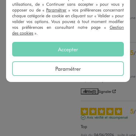
Avis vérifié et récompensé
3
étoiles
1
utilisations, de « Continuer sans accepter » pour vous y
2
étoiles
0
Parfait fait le travail
opposer ou de «
Paramétrer
» vos préférences concernant
1
étoile
1
chaque catégorie de cookie en cliquant sur « Valider » pour
Avis du
19/07/2026
, suite à un
valider vos options. Vous pouvez à tout moment modifier
06/07/2026
par
Olga R.
Trier les avis
vos préférences en consultant notre page «
Gestion
des cookies
».
Utile
(0)
Signaler
Accepter
5
/
Avis vérifié et récompensé
Paramétrer
Super
Avis du
13/06/2026
, suite à un
30/05/2026
par
Trocéda D.
Utile
(0)
Signaler
5
/
Avis vérifié et récompensé
Top
Avis du
04/06/2026
, suite à un