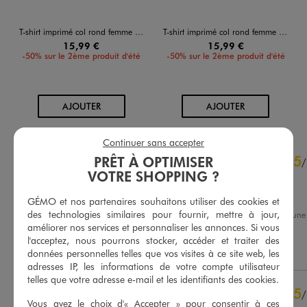
T-shirt imprimé col rond femme - Céline Dion
T-shirt imprimé col rond femme - CELINE DION
15,99 €
15,99 €
-50% sur le 2ème produit d'été
-50% sur le 2ème produit d'été
AU PANIER
AU PANIER
AJOUTER
AJOUTER
Continuer sans accepter
4.7
5
PRÊT À OPTIMISER
/
5
/
VOTRE SHOPPING ?
Avis vérifié et récompensé
Conforme
GÉMO et nos partenaires souhaitons utiliser des cookies et
des technologies similaires pour fournir, mettre à jour,
Avis du
31/07/2026
, suite à un
18/07/2026
par
Ludivine R.
améliorer nos services et personnaliser les annonces. Si vous
Basé sur
59
avis soumis à un
contrôle
l'acceptez, nous pourrons stocker, accéder et traiter des
Utile
(0)
Signaler
données personnelles telles que vos visites à ce site web, les
Voir tous les avis sur ce site
adresses IP, les informations de votre compte utilisateur
telles que votre adresse e-mail et les identifiants des cookies.
5
étoiles
47
5
/
4
étoiles
10
Vous avez le choix d'« Accepter » pour consentir à ces