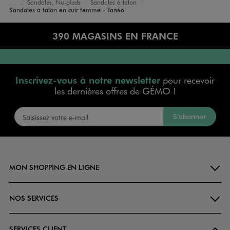
Sandales, Nu-pieds
Sandales à talon
Accueil
Femme
Chaussures
Sandales à talon en cuir femme - Tanéo
390 MAGASINS EN FRANCE
Inscrivez-vous à notre newsletter
pour recevoir
les dernières offres de GÉMO !
S’abonner
MON SHOPPING EN LIGNE
NOS SERVICES
SERVICES CLIENT