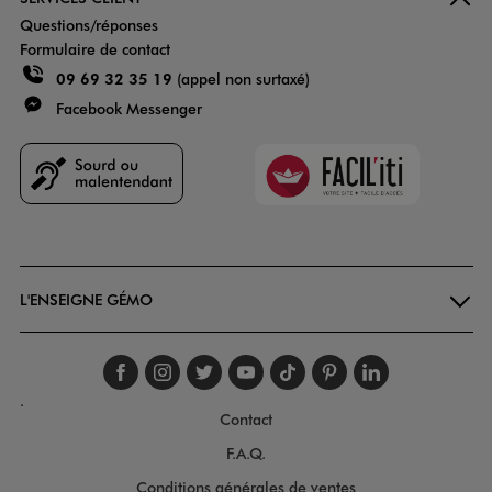
Questions/réponses
Formulaire de contact
09 69 32 35 19
(appel non surtaxé)
Facebook Messenger
Faciliti
Goodays
L'ENSEIGNE GÉMO
Suivez-nous sur faceboo
Suivez-nous sur inst
Suivez-nous sur twi
Suivez-nous sur
Suivez-nous s
Suivez-nou
Suivez-
.
Contact
F.A.Q.
Conditions générales de ventes