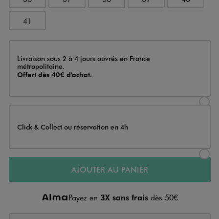
41
Livraison
Livraison sous 2 à 4 jours ouvrés en France
métropolitaine.
Offert dès 40€ d'achat.
Sélectionner l’option de livraison
Click & Collect ou réservation en 4h
Sélectionner l’option de livraiso
AJOUTER AU PANIER
Payez en
3X sans frais
dès 50€