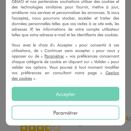
GÉMO et nos partenaires souhaitons utiliser des cookies et
des technologies similaires pour fournir, mettre à jour,
améliorer nos services et personnaliser les annonces. Si vous
l'acceptez, nous pourrons stocker, accéder et traiter des
données personnelles telles que vos visites à ce site web, les
adresses IP, les informations de votre compte utilisateur
telles que votre adresse e-mail et les identifiants des cookies.
Vous avez le choix d'« Accepter » pour consentir à ces
utilisations, de « Continuer sans accepter » pour vous y
opposer ou de «
Paramétrer
» vos préférences concernant
Tee-shirt manches courtes à rayures avec coeur brodé femme
Serviette de plage bi-matières à motifs exotiques
chaque catégorie de cookie en cliquant sur « Valider » pour
12,99 €
19,99 €
valider vos options. Vous pouvez à tout moment modifier
-50% sur le 2ème produit d'été
vos préférences en consultant notre page «
Gestion
5/5 de moyenne
(6 avis)
des cookies
».
5/5 de moyenne
(36 avis)
Accepter
AU PANIER
AU PANIER
AJOUTER
AJOUTER
Paramétrer
3.7
4
/
5
/
Avis vérifié et récompensé