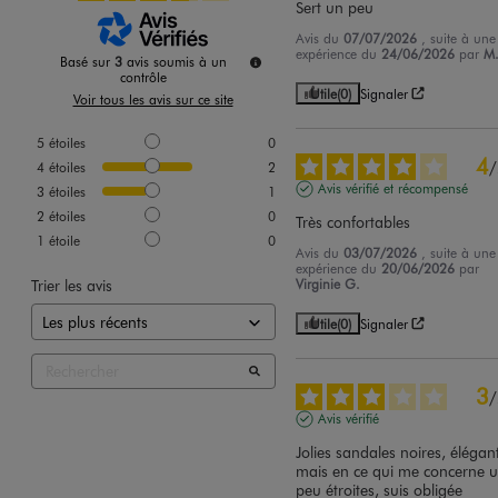
Sert un peu
Avis du
07/07/2026
, suite à une
expérience du
24/06/2026
par
M
Basé sur
3
avis soumis à un
contrôle
Utile
(0)
Signaler
Voir tous les avis sur ce site
5
étoiles
0
4
/
4
étoiles
2
Avis vérifié et récompensé
3
étoiles
1
2
étoiles
0
Très confortables
1
étoile
0
Avis du
03/07/2026
, suite à une
expérience du
20/06/2026
par
Trier les avis
Virginie G.
Utile
(0)
Signaler
3
/
Avis vérifié
Jolies sandales noires, élégant
mais en ce qui me concerne u
peu étroites, suis obligée 