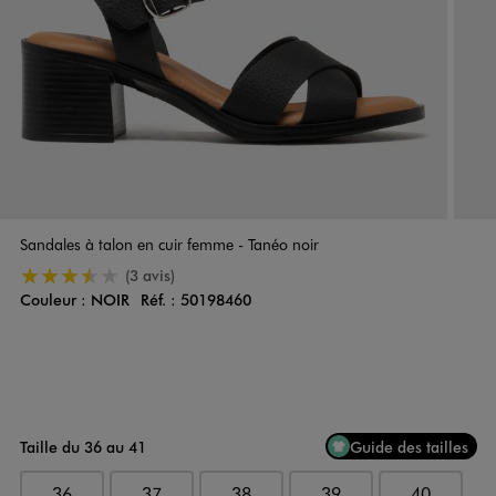
Sandales à talon en cuir femme - Tanéo noir
3.5/5 de moyenne
(3 avis)
Couleur :
NOIR
Réf. :
50198460
Couleur
Choisissez votre Couleur
Taille du 36 au 41
Guide des tailles
36
37
38
39
40