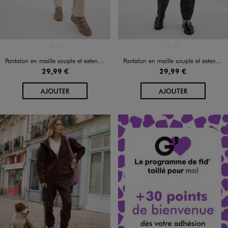
Disponible en 2 coloris
Disponible en 2 coloris
BLANC CHINE
NOIR CHINE
BLANC CHINE
NOIR CHINE
Pantalon en maille souple et extensible femme grande taille
Pantalon en maille souple et extensible femme grande taille
29,99 €
29,99 €
AU PANIER
AU PANIER
AJOUTER
AJOUTER