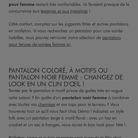
pour femme
restent très confortables. Ils feraient presque de la
concurrence aux
leggings et aux treggings
!
Côté confort, comptez sur les jogpants fittés et autres pantalons
en molleton. Si vous recherchez un pantalon pour une soirée
habillée, vous pouvez retrouver notre sélection de
pantalons
pour tenues de soirées femme ici
.
PANTALON COLORÉ, À MOTIFS OU
PANTALON NOIR FEMME : CHANGEZ DE
LOOK EN UN CLIN D'ŒIL !
Tentée par le pantalon à motif prince-de-galles très en vogue
cette saison ? En quête d’un
pantalon noir femme
à combiner
avec toutes vos
chemises
et vos tops pour le bureau ? Vous
trouverez tout ce qu'il vous faut chez Gémo ! Adoptez un style
folk avec un pantalon large à motif floral : avec un top en
crochet et un sac à franges, vous aurez le bon look pour l'été !
Paillettes, camo et autres imprimés sont aussi de la fête chez