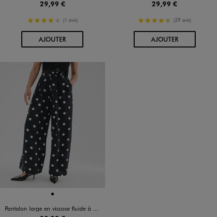
29,99 €
29,99 €
4/5 de moyenne
4.5/5 de moyenne
(1 avis)
(29 avis)
AU PANIER
AU PANIER
AJOUTER
AJOUTER
Disponible en 1 coloris
NOIR
Pantalon large en viscose fluide à pois femme