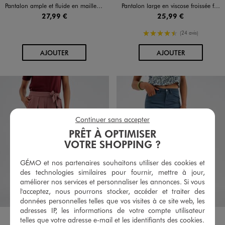
Pantalon ample et fluide en maille extensible femme
Pantalon large en viscose froissée femme
27,99 €
25,99 €
4.5/5 de moyenne
(24 avis)
AU PANIER
AU PANIER
AJOUTER
AJOUTER
Continuer sans accepter
PRÊT À OPTIMISER
VOTRE SHOPPING ?
GÉMO et nos partenaires souhaitons utiliser des cookies et
des technologies similaires pour fournir, mettre à jour,
améliorer nos services et personnaliser les annonces. Si vous
l'acceptez, nous pourrons stocker, accéder et traiter des
données personnelles telles que vos visites à ce site web, les
adresses IP, les informations de votre compte utilisateur
Disponible en 7 coloris
Disponible en 6 coloris
BLANC STANDARD
BLEU FONCE
KAKI STANDARD
NOIR STANDARD
ROSE STANDARD
ROUGE FONCE
VERT CLAIR
BLEU
JAUNE
MARRON
NOIR STANDARD
ORANGE FONCE
VERT FONCE
telles que votre adresse e-mail et les identifiants des cookies.