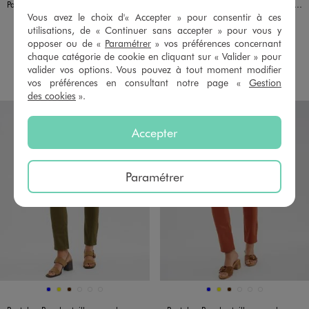
Pantalon large et fluide à taille élastiquée et liens à nouer femme
Pantalon Regular taille normale en coton stretch femme
Vous avez le choix d'« Accepter » pour consentir à ces
25,99 €
19,99 €
utilisations, de « Continuer sans accepter » pour vous y
4.5/5 de moyenne
5/5 de moyenne
opposer ou de «
Paramétrer
» vos préférences concernant
(17 avis)
(2 avis)
chaque catégorie de cookie en cliquant sur « Valider » pour
AU PANIER
AU PANIER
valider vos options. Vous pouvez à tout moment modifier
AJOUTER
AJOUTER
vos préférences en consultant notre page «
Gestion
des cookies
».
Accepter
Paramétrer
Disponible en 6 coloris
Disponible en 6 coloris
BLEU
JAUNE
MARRON
NOIR STANDARD
ORANGE FONCE
VERT FONCE
BLEU
JAUNE
MARRON
NOIR STANDARD
ORANGE FONCE
VERT FONCE