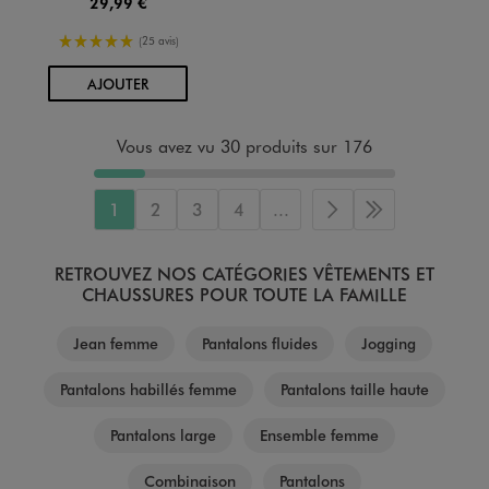
29,99 €
5/5 de moyenne
(25 avis)
AU PANIER
AJOUTER
Vous avez vu 30 produits sur 176
1
2
3
4
...
Page suivante
Dernière page
RETROUVEZ NOS CATÉGORIES VÊTEMENTS ET
CHAUSSURES POUR TOUTE LA FAMILLE
Jean femme
Pantalons fluides
Jogging
Pantalons habillés femme
Pantalons taille haute
Pantalons large
Ensemble femme
Combinaison
Pantalons