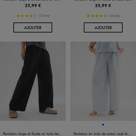
25,99 €
25,99 €
4/5 de moyenne
4.5/5 de moyenne
(13 avis)
(16 avis)
AU PANIER
AU PANIER
AJOUTER
AJOUTER
Disponible en 2 coloris
Disponible en 1 coloris
BEIGE STANDARD
NOIR STANDARD
BLEU
Pantalon large et fluide en toile texturée femme
Pantalon en toile de coton rayé femme grande taille