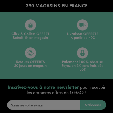
390 MAGASINS EN FRANCE
Click & Collect OFFERT
Livraison OFFERTE
Retrait 4h en magasin
A partir de 40€
Retours OFFERTS
Paiement 100% sécurisé
30 jours en magasin
Payez en 3X sans frais dès
50€
Inscrivez-vous à notre newsletter
pour recevoir
les dernières offres de GÉMO !
S’abonner