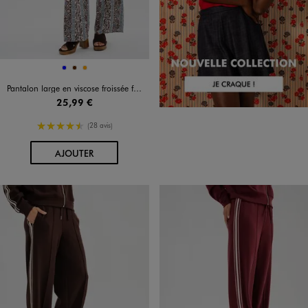
Disponible en 3 coloris
BLEU
MARRON
ORANGE
Pantalon large en viscose froissée femme
25,99 €
4.5/5 de moyenne
(28 avis)
AU PANIER
AJOUTER