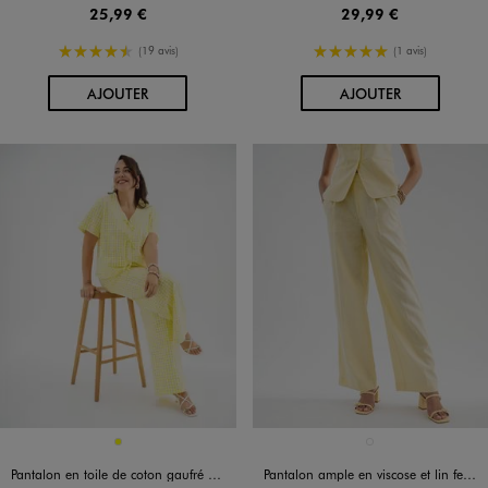
25,99 €
29,99 €
4.5/5 de moyenne
5/5 de moyenne
(19 avis)
(1 avis)
AU PANIER
AU PANIER
AJOUTER
AJOUTER
Disponible en 1 coloris
Disponible en 1 coloris
JAUNE
JAUNE CLAIR
Pantalon en toile de coton gaufré à carreaux vichy femme grande taille
Pantalon ample en viscose et lin femme