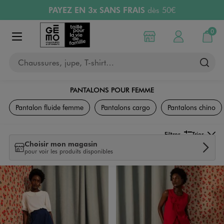
PAYEZ EN 3x SANS FRAIS
dès 50€
Aller au contenu principal
Aller à la navigation
Retours OFFERTS
pendant 30 jours
LIVRAISON OFFERTE
A partir de 40€
0
Choisir mon magasin
Mon compte
Mon pa
Afficher le menu
Chaussures, jupe, T-shirt…
PANTALONS POUR FEMME
Vêtements
Pantalon fluide femme
Pantalons cargo
Pantalons chino
Filtrer
Trier
Choisir mon magasin
pour voir les produits disponibles