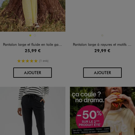
Disponible en 2 coloris
Disponible en 1 coloris
JAUNE
JAUNE STANDARD
BEIGE
Pantalon large et fluide en toile gaufrée femme
Pantalon large à rayures et motifs fleuris femme
25,99 €
29,99 €
5/5 de moyenne
(1 avis)
AU PANIER
AU PANIER
AJOUTER
AJOUTER