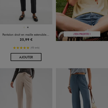
Disponible en 2 coloris
ECRU
GRIS FONCE
Pantalon droit en maille extensible à chevrons femme
25,99 €
5/5 de moyenne
(45 avis)
AU PANIER
AJOUTER