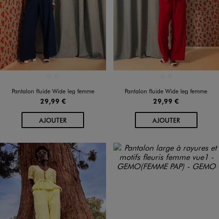
Disponible en 2 coloris
Disponible en 2 coloris
BLEU MARINE
ROUGE STANDARD
BLEU MARINE
ROUGE STANDARD
Pantalon fluide Wide leg femme
Pantalon fluide Wide leg femme
29,99 €
29,99 €
AU PANIER
AU PANIER
AJOUTER
AJOUTER