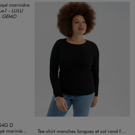
Disponible en 2 coloris
NOIR STANDARD
VERT CLAIR
G4G D
- LuluCastagnette
Tee-shirt manches longues et col rond femme grande taille