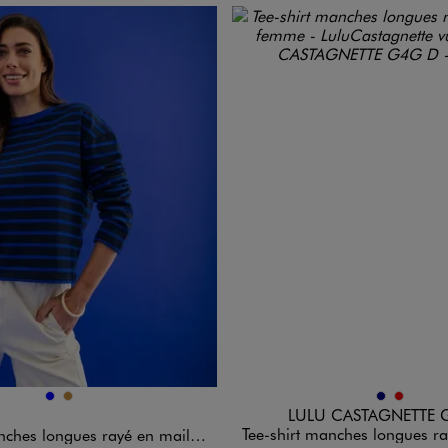
n 2 coloris
Disponible en 2 coloris
BLEU
CAMEL
MARINE
ROUGE
LULU CASTAGNETTE 
Tee-shirt manches longues rayé marinière femme 
hes longues rayé en maille femme