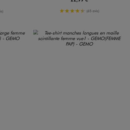
4.5/5 de moyenne
enne
(65 avis)
is)