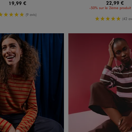
22,99 €
19,99 €
-50% sur le 2ème produit 
5/5 de moyenne
(9 avis)
5/5 de moy
(42 av