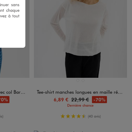
tinuer sans
ant chaque
uvez à tout
Disponible en 2 coloris
ANDARD
BLANC CHINE
NOIR STANDARD
Bardot femme
Tee-shirt manches longues en maille résille femme
70%
-70%
6,89 €
22,99 €
Dernière chance
oyenne
4.5/5 de moyenne
is)
(40 avis)