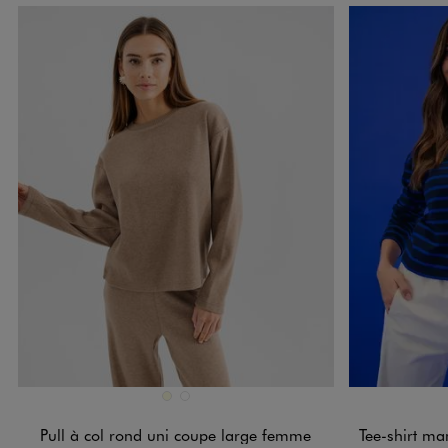
Disponible en 2 coloris
Disponible e
ECRU
MARRON STANDARD
Pull à col rond uni coupe large femme
Tee-shirt manc