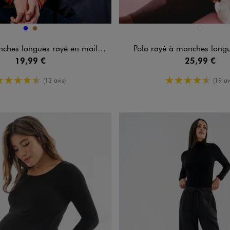
n 2 coloris
Disponible en 1 coloris
BLEU
CAMEL
MARRON FO
hes longues rayé en maille femme
Polo rayé à manches lon
19,99 €
25,99 €
4.5/5 de moyenne
4.5/5 de m
(13 avis)
(19 av