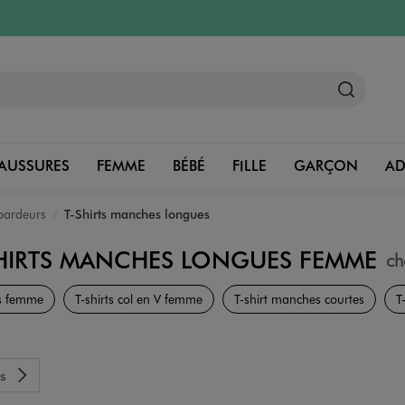
AUSSURES
FEMME
BÉBÉ
FILLE
GARÇON
A
ébardeurs
T-Shirts manches longues
SHIRTS MANCHES LONGUES FEMME
ch
Vêtements
s femme
T-shirts col en V femme
T-shirt manches courtes
T
s