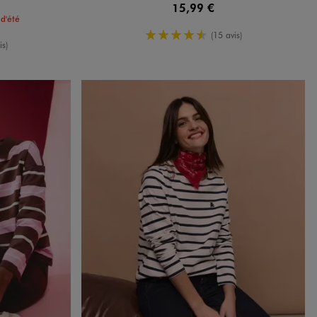
15,99 €
d'été
4.5/5 de moyenne
(15 avis)
enne
is)