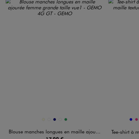
Disponible en 5 coloris
Disponible e
ECRU
KAKI STANDARD
MARINE
NOIR STANDARD
VERT
BLEU
F
Blouse manches longues en maille ajourée femme grande taille
Tee-shirt à manches
17,99 €