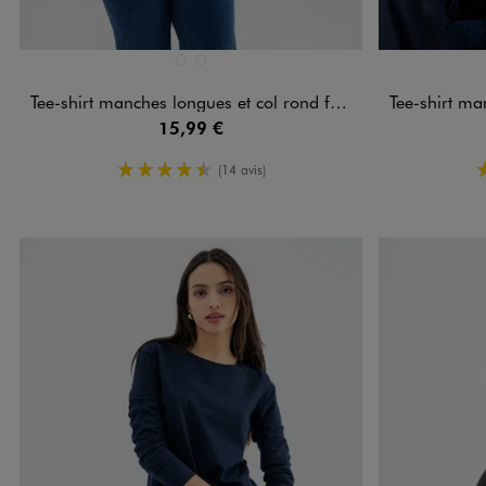
Disponible en 2 coloris
Disponible e
NOIR STANDARD
VERT CLAIR
Tee-shirt manches longues et col rond femme grande taille
Tee-shirt manc
15,99 €
4.5/5 de moyenne
(14 avis)