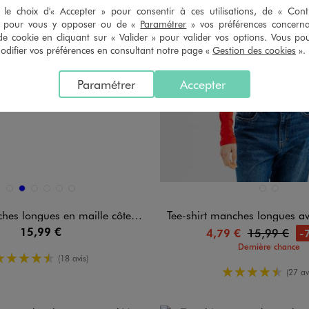
le choix d'« Accepter » pour consentir à ces utilisations, de « Con
» pour vous y opposer ou de «
Paramétrer
» vos préférences concern
de cookie en cliquant sur « Valider » pour valider vos options. Vous po
ifier vos préférences en consultant notre page «
Gestion des cookies
».
Paramétrer
Accepter
n 6 coloris
Disponible en 2 coloris
BEIGE CLAIR
BLEU
GRIS CHINE
MARRON FONCE
NOIR STANDARD
VERT STANDARD
BLANC CHINE
ROUGE ST
 longues en maille côtelée femme
Tee-shirt manches longues avec col 
15,99 €
-
4,79 €
15,99 €
Dernière chance
4.5/5 de moyenne
(18 avis)
4.5/5 de m
(27 av