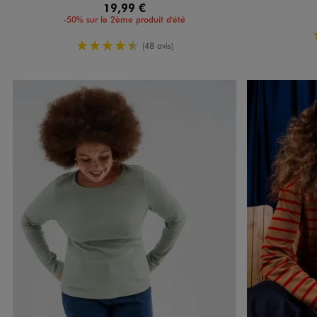
19,99 €
-50% sur le 2ème produit d'été
4.5/5 de moyenne
(48 avis)