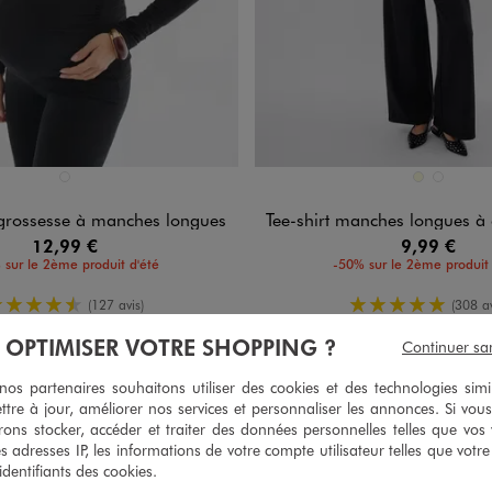
n 1 coloris
Disponible en 2 coloris
NOIR STANDARD
ECRU
NOIR STA
 grossesse à manches longues
Tee-shirt manches longues à col 
12,99 €
9,99 €
 sur le 2ème produit d'été
-50% sur le 2ème produit 
4.5/5 de moyenne
5/5 de moy
(127 avis)
(308 av
À OPTIMISER VOTRE SHOPPING ?
Continuer sa
s partenaires souhaitons utiliser des cookies et des technologies simi
ttre à jour, améliorer nos services et personnaliser les annonces. Si vous
ons stocker, accéder et traiter des données personnelles telles que vos v
es adresses IP, les informations de votre compte utilisateur telles que votr
 identifiants des cookies.