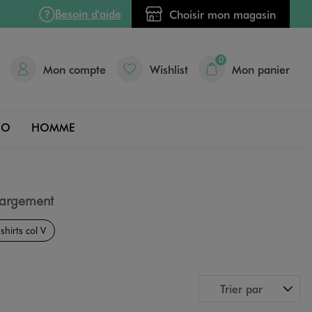
Besoin d'aide
Choisir mon magasin
0
Mon compte
Wishlist
Mon panier
DO
HOMME
argement
-shirts col V
Trier par