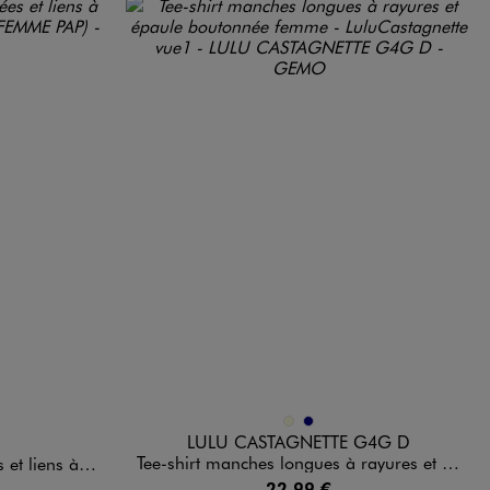
Disponible en 2 coloris
DARD
ECRU
MARINE
LULU CASTAGNETTE G4G D
Tee-shirt manches longues à rayures et épaule boutonnée femme - LuluCastagnette
 à nouer femme
22,99 €