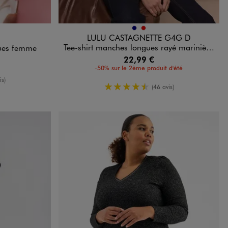
Disponible en 2 coloris
NCE
MARINE
ROUGE
LULU CASTAGNETTE G4G D
Tee-shirt manches longues rayé marinière femme - LuluCastagnette
gues femme
22,99 €
-50% sur le 2ème produit d'été
oyenne
is)
4.5/5 de moyenne
(46 avis)