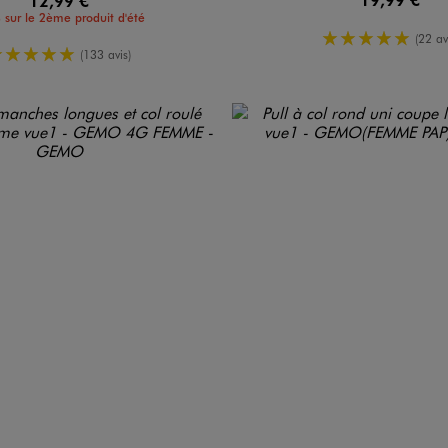
12,99 €
 sur le 2ème produit d'été
5/5 de moy
(22 av
5/5 de moyenne
(133 avis)