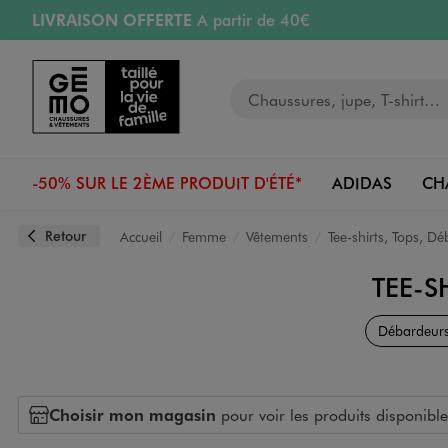
LIVRAISON OFFERTE
A partir de 40€
Aller au contenu principal
Aller à la navigation
RETRAIT ET LIVRAISON OFFERTE
en magasin
Votre recherche
PAYEZ EN 3x SANS FRAIS
dès 50€
Retours OFFERTS
pendant 30 jours
-50% SUR LE 2ÈME PRODUIT D'ÉTÉ*
ADIDAS
CH
Retour
Accueil
Femme
Vêtements
Tee-shirts, Tops, D
TEE-
Débardeur
Choisir mon magasin
pour voir les produits disponible