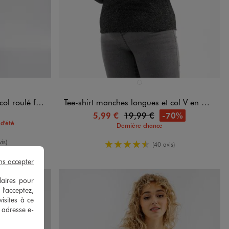
Disponible en 1 coloris
NDARD
GRIS STANDARD
roulé femme
Tee-shirt manches longues et col V en maille chinée femme grande taille
-70%
5,99 €
19,99 €
d'été
Dernière chance
enne
is)
4.5/5 de moyenne
(40 avis)
ns accepter
laires pour
 l'acceptez,
isites à ce
e adresse e-