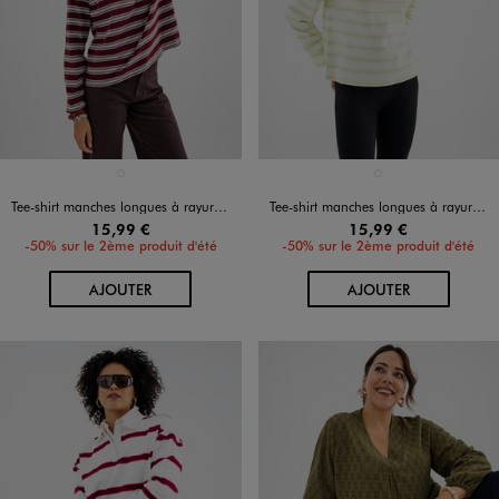
Disponible en 1 coloris
Disponible en 1 coloris
ROUGE FONCE
JAUNE CLAIR
Tee-shirt manches longues à rayures coupe large femme
Tee-shirt manches longues à rayures coupe large femme
15,99 €
15,99 €
-50% sur le 2ème produit d'été
-50% sur le 2ème produit d'été
AU PANIER
AU PANIER
AJOUTER
AJOUTER