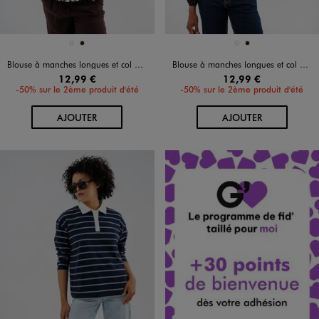
Disponible en 2 coloris
Disponible en 2 coloris
BEIGE
MARRON FONCE
BEIGE
MARRON FONCE
Blouse à manches longues et col V imprimée femme
Blouse à manches longues et col V imprimée femme
12,99 €
12,99 €
-50% sur le 2ème produit d'été
-50% sur le 2ème produit d'été
AU PANIER
AU PANIER
AJOUTER
AJOUTER