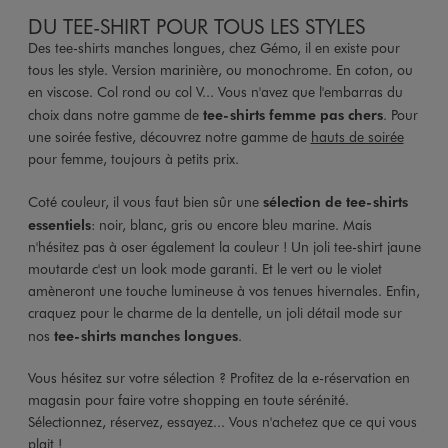
DU TEE-SHIRT POUR TOUS LES STYLES
Des tee-shirts manches longues, chez Gémo, il en existe pour
tous les style. Version marinière, ou monochrome. En coton, ou
en viscose. Col rond ou col V... Vous n'avez que l'embarras du
choix dans notre gamme de
tee-shirts femme pas chers
. Pour
une soirée festive, découvrez notre gamme de
hauts de soirée
pour femme, toujours à petits prix.
Coté couleur, il vous faut bien sûr une
sélection de tee-shirts
essentiels
: noir, blanc, gris ou encore bleu marine. Mais
n'hésitez pas à oser également la couleur ! Un joli tee-shirt jaune
moutarde c'est un look mode garanti. Et le vert ou le violet
amèneront une touche lumineuse à vos tenues hivernales. Enfin,
craquez pour le charme de la dentelle, un joli détail mode sur
nos
tee-shirts manches longues
.
Vous hésitez sur votre sélection ? Profitez de la e-réservation en
magasin pour faire votre shopping en toute sérénité.
Sélectionnez, réservez, essayez... Vous n'achetez que ce qui vous
plait !