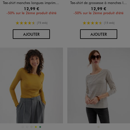
Tee-shirt manches longues imprimé col V fantaisie femme
Tee-shirt de grossesse à manches longues et rayures
12,99 €
12,99 €
-50% sur le 2ème produit d'été
-50% sur le 2ème produit d'été
4.5/5 de moyenne
4.5/5 de moyenne
(75 avis)
(15 avis)
AU PANIER
AU PANIER
AJOUTER
AJOUTER
Disponible en 5 coloris
Disponible en 1 coloris
BLANC STANDARD
BLEU MARINE
ECRU
JAUNE
VERT
BEIGE