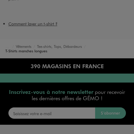
Comment laver un t-shirt ?
Vêtements
Tee-shirts, Tops, Débardeurs
Accueil
Femme
T-Shirts manches longues
390 MAGASINS EN FRANCE
Inscrivez-vous à notre newsletter
pour recevoir
les dernières offres de GÉMO !
S’abonner