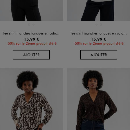
Disponible en 2 coloris
Disponible en 2 coloris
BLANC STANDARD
NOIR STANDARD
BLANC STANDARD
NOIR STANDARD
Tee-shirt manches longues en coton et modal femme grande taille
Tee-shirt manches longues en coton et modal femme grande taille
15,99 €
15,99 €
-50% sur le 2ème produit d'été
-50% sur le 2ème produit d'été
AU PANIER
AU PANIER
AJOUTER
AJOUTER