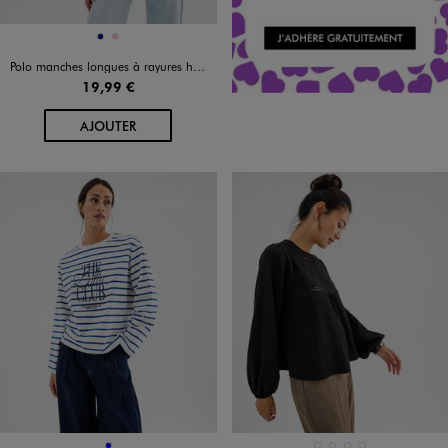
Disponible en 2 coloris
MARINE
ROSE
Polo manches longues à rayures homme
19,99 €
AU PANIER
AJOUTER
BLEU
BEIGE CLAIR
BLEU FONCE
KAKI STANDARD
NOIR STANDARD