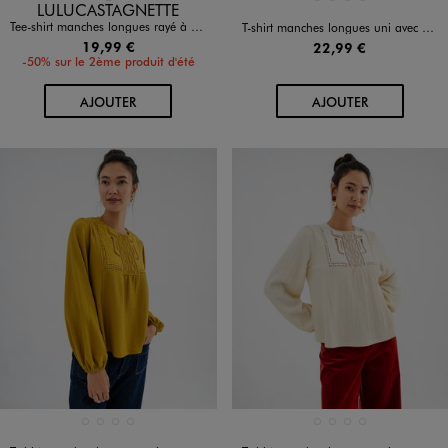
Disponible en 1 coloris
Disponible en 4 coloris
LULUCASTAGNETTE
Tee-shirt manches longues rayé à col rond femme - LuluCastagnette
T-shirt manches longues uni avec plastron brodé femme
19,99 €
22,99 €
-50% sur le 2ème produit d'été
AU PANIER
AU PANIER
AJOUTER
AJOUTER
Disponible en 4 coloris
Disponible en 4 coloris
BEIGE CLAIR
BLEU FONCE
KAKI STANDARD
NOIR STANDARD
BEIGE CLAIR
BLEU FONCE
KAKI STANDARD
NOIR STANDARD