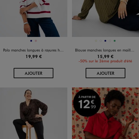
Disponible en 2 coloris
Disponible en 5 coloris
MARINE
ROSE
ECRU
KAKI STANDARD
MARINE
NOIR STANDARD
VERT
Polo manches longues à rayures homme
Blouse manches longues en maille ajourée femme grande taille
19,99 €
15,99 €
-50% sur le 2ème produit d'été
AU PANIER
AU PANIER
AJOUTER
AJOUTER