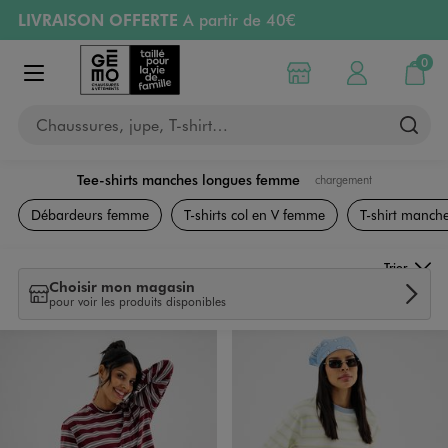
LIVRAISON OFFERTE
A partir de 40€
Aller au contenu principal
Aller à la navigation
RETRAIT ET LIVRAISON OFFERTE
en magasin
0
Choisir mon magasin
Mon compte
Mon pa
Afficher le menu
PAYEZ EN 3x SANS FRAIS
dès 50€
Chaussures, jupe, T-shirt…
Retours OFFERTS
pendant 30 jours
Tee-shirts manches longues femme
chargement
Vêtements
Débardeurs femme
T-shirts col en V femme
T-shirt manche
Trier
Choisir mon magasin
pour voir les produits disponibles