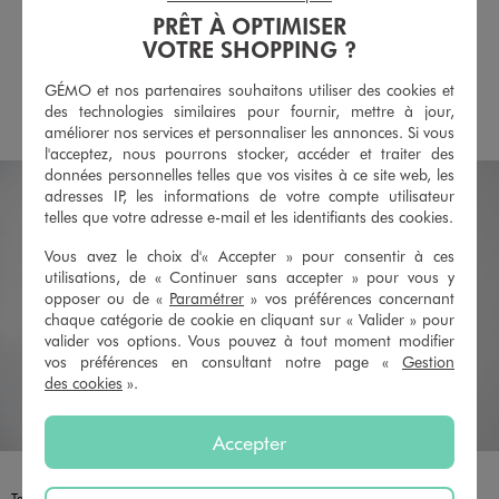
15,99 €
6,99 €
PRÊT À OPTIMISER
-50% sur le 2ème produit d'été
VOTRE SHOPPING ?
4/5 de moyenne
(8 avis)
5/5 de moyenne
(57 avis)
GÉMO et nos partenaires souhaitons utiliser des cookies et
AU PANIER
AU PANIER
AJOUTER
AJOUTER
des technologies similaires pour fournir, mettre à jour,
améliorer nos services et personnaliser les annonces. Si vous
l'acceptez, nous pourrons stocker, accéder et traiter des
données personnelles telles que vos visites à ce site web, les
adresses IP, les informations de votre compte utilisateur
telles que votre adresse e-mail et les identifiants des cookies.
Vous avez le choix d'« Accepter » pour consentir à ces
utilisations, de « Continuer sans accepter » pour vous y
opposer ou de «
Paramétrer
» vos préférences concernant
chaque catégorie de cookie en cliquant sur « Valider » pour
valider vos options. Vous pouvez à tout moment modifier
vos préférences en consultant notre page «
Gestion
des cookies
».
Accepter
Disponible en 8 coloris
Disponible en 6 coloris
BLEU MARINE
BLEU STANDARD
ECRU
MARRON
NOIR
NOIR
NOIR STANDARD
VERT STANDARD
BEIGE CLAIR
BLEU
GRIS CHINE
MARRON FONCE
NOIR STANDARD
VERT STANDARD
Tee-shirt manches longues imprimé col V fantaisie femme
Body à manches longues en maille côtelée femme