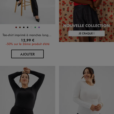
Disponible en 7 coloris
BORDEAUX
MARRON
NOIR
NOIR
ROUGE VIF
VERT
VIOLET
Tee-shirt imprimé à manches longues à col V femme grande taille
12,99 €
-50% sur le 2ème produit d'été
AU PANIER
AJOUTER