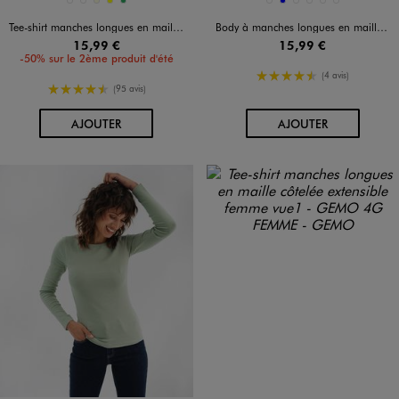
Disponible en 5 coloris
Disponible en 6 coloris
BLANC STANDARD
BLEU MARINE
ECRU
JAUNE
VERT
BEIGE CLAIR
BLEU
GRIS CHINE
MARRON FONCE
NOIR STANDARD
VERT STANDARD
Tee-shirt manches longues en maille côtelée extensible femme
Body à manches longues en maille côtelée femme
15,99 €
15,99 €
-50% sur le 2ème produit d'été
4.5/5 de moyenne
(4 avis)
4.5/5 de moyenne
(95 avis)
AU PANIER
AU PANIER
AJOUTER
AJOUTER