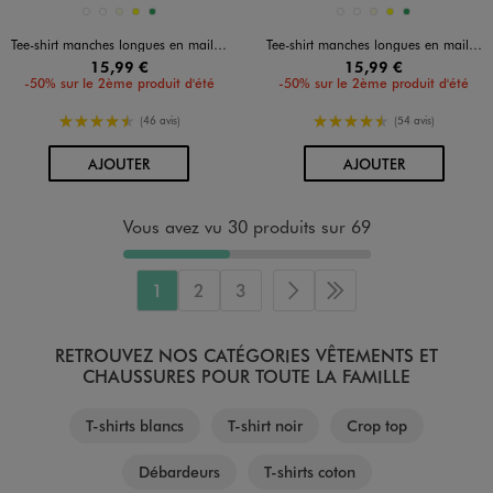
Disponible en 5 coloris
Disponible en 5 coloris
BLANC STANDARD
BLEU MARINE
ECRU
JAUNE
VERT
BLANC STANDARD
BLEU MARINE
ECRU
JAUNE
VERT
Tee-shirt manches longues en maille côtelée extensible femme
Tee-shirt manches longues en maille côtelée extensible femme
15,99 €
15,99 €
-50% sur le 2ème produit d'été
-50% sur le 2ème produit d'été
4.5/5 de moyenne
4.5/5 de moyenne
(46 avis)
(54 avis)
AU PANIER
AU PANIER
AJOUTER
AJOUTER
Vous avez vu 30 produits sur 69
1
2
3
Page suivante
Dernière page
RETROUVEZ NOS CATÉGORIES VÊTEMENTS ET
CHAUSSURES POUR TOUTE LA FAMILLE
T-shirts blancs
T-shirt noir
Crop top
Débardeurs
T-shirts coton