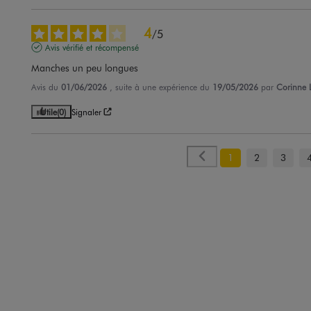
4
/
5
Avis vérifié et récompensé
Manches un peu longues
Avis du
01/06/2026
, suite à une expérience du
19/05/2026
par
Corinne L
Utile
(0)
Signaler
1
2
3