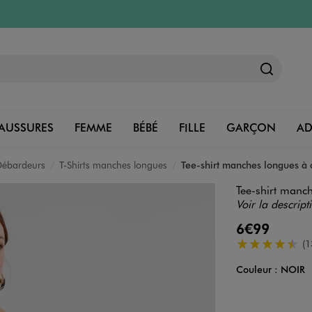
AUSSURES
FEMME
BÉBÉ
FILLE
GARÇON
A
 Débardeurs
T-Shirts manches longues
Tee-shirt manches longues à
Tee-shirt manc
Voir la descript
6€99
4.5/5 de moye
(1
Couleur :
NOIR
Couleur
Choisissez votre 