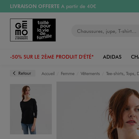
LIVRAISON OFFERTE
A partir de 40€
Aller au contenu principal
Aller à la navigation
RETRAIT ET LIVRAISON OFFERTE
en magasin
Votre recherche
RÉSERVATION GRATUITE
4h en magasin
Retours OFFERTS
pendant 30 jours
-50% SUR LE 2ÈME PRODUIT D'ÉTÉ*
ADIDAS
CH
Retour
Accueil
Femme
Vêtements
Tee-shirts, Tops,
Image 1 sur 3