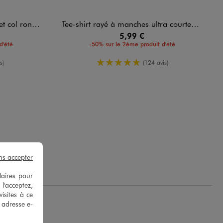
 rond femme
Tee-shirt rayé à manches ultra courtes femme
5,99 €
d'été
-50% sur le 2ème produit d'été
enne
5/5 de moyenne
s)
(124 avis)
ns accepter
laires pour
 l'acceptez,
isites à ce
e adresse e-