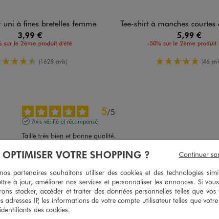
uni à fines bretelles femme
Tee-shirt à manches courtes et col
3,99 €
5,99 €
 sur le 2ème produit d'été
-50% sur le 2ème produit 
4.5/5 de moyenne
5/5 de moy
(1628 avis)
(46 avi
5
/
5
Avis vérifié et récompensé
Taille très bien et bonne qualité.
Avis du
06/08/2026
, suite à une expérience du
24/07/2026
par
Akilla K.
À OPTIMISER VOTRE SHOPPING ?
Continuer sa
Utile
(0)
Signaler
s partenaires souhaitons utiliser des cookies et des technologies simi
ttre à jour, améliorer nos services et personnaliser les annonces. Si vous
ons stocker, accéder et traiter des données personnelles telles que vos v
4
/
5
es adresses IP, les informations de votre compte utilisateur telles que votr
Avis vérifié et récompensé
 identifiants des cookies.