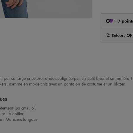
+
7 point
Retours
OF
t par sa large encolure ronde soulignée par un petit biais et sa matière
askets, comme en mode chic avec un pantalon de costume et un blazer.
ques
êtement (en cm) :
61
ure :
À enfiler
e :
Manches longues