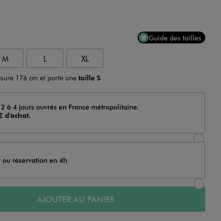
Guide des tailles
M
L
XL
sure 176 cm et porte une
taille S
 2 à 4 jours ouvrés en France métropolitaine.
€ d'achat.
Sélectionner l’option de livraison Achat et li
t ou réservation en 4h
Sélectionner l’option de livraison Achat et r
AJOUTER AU PANIER