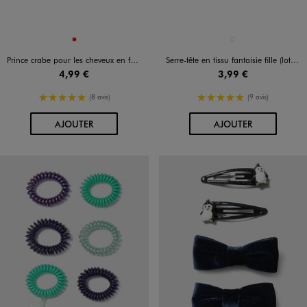
Disponible en 1 coloris
Disponible en 1 coloris
ROUGE
BLANC
Prince crabe pour les cheveux en forme de fruit (lot de 5)
Serre-tête en tissu fantaisie fille (lot de 2)
4,99 €
3,99 €
5/5 de moyenne
5/5 de moyenne
(8 avis)
(9 avis)
AU PANIER
AU PANIER
AJOUTER
AJOUTER