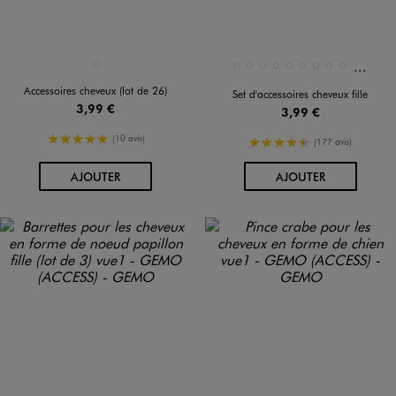
Et 6 au
Disponible en 1 coloris
Disponible en 15 coloris
ROSE STANDARD
BLEU FONCE
BLEU STANDARD
JAUNE FONCE
JAUNE STANDARD
KAKI STANDARD
MARRON STANDARD
MARRON VIF
MULTICOLORE
NAVY
Accessoires cheveux (lot de 26)
Set d'accessoires cheveux fille
3,99 €
3,99 €
5/5 de moyenne
(10 avis)
4.5/5 de moyenne
(177 avis)
AU PANIER
AU PANIER
AJOUTER
AJOUTER