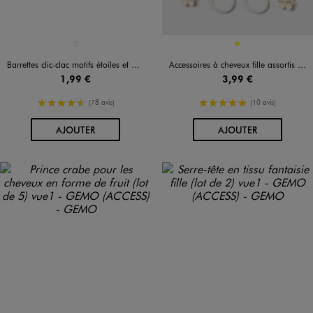
Disponible en 1 coloris
Disponible en 1 coloris
MULTICOLORE
JAUNE
Barrettes clic-clac motifs étoiles et paillettes fille (lot de 6)
Accessoires à cheveux fille assortis (lot de 16)
1,99 €
3,99 €
4.5/5 de moyenne
5/5 de moyenne
(78 avis)
(10 avis)
AU PANIER
AU PANIER
AJOUTER
AJOUTER