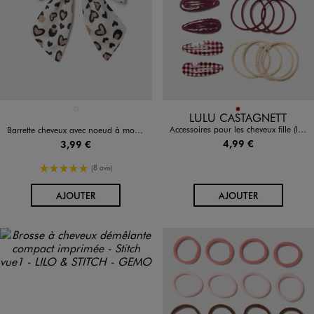
Disponible en 1 coloris
Disponible en 1 coloris
ECRU
ROUGE FONCE
LULU CASTAGNETT
Accessoires pour les cheveux fille (lot de 14) - LuluCastagnette
Barrette cheveux avec noeud à motif léopard
4,99 €
3,99 €
5/5 de moyenne
(8 avis)
AU PANIER
AU PANIER
AJOUTER
AJOUTER