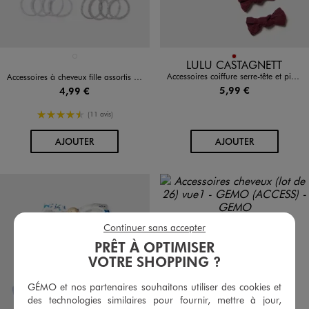
Disponible en 1 coloris
Disponible en 1 coloris
ROUGE STANDARD
ROUGE FONCE
LULU CASTAGNETT
Accessoires coiffure serre-tête et pinces fille - LuluCastagnette
Accessoires à cheveux fille assortis (lot de 22)
5,99 €
4,99 €
4.5/5 de moyenne
(11 avis)
AU PANIER
AU PANIER
AJOUTER
AJOUTER
Continuer sans accepter
PRÊT À OPTIMISER
VOTRE SHOPPING ?
GÉMO et nos partenaires souhaitons utiliser des cookies et
des technologies similaires pour fournir, mettre à jour,