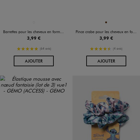
Disponible en 1 coloris
Disponible en 1 coloris
ROSE STANDARD
MARRON
Barrettes pour les cheveux en forme de noeud papillon fille (lot de 3)
Pince crabe pour les cheveux en forme de chien
3,99 €
3,99 €
5/5 de moyenne
4.5/5 de moyenne
(64 avis)
(4 avis)
AU PANIER
AU PANIER
AJOUTER
AJOUTER