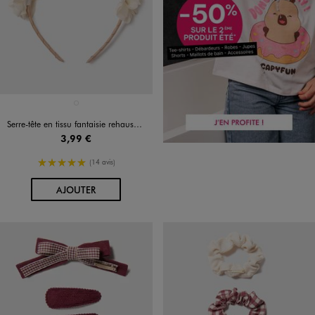
Disponible en 1 coloris
BEIGE STANDARD
Serre-tête en tissu fantaisie rehaussé de fleurs fille
3,99 €
5/5 de moyenne
(14 avis)
AU PANIER
AJOUTER