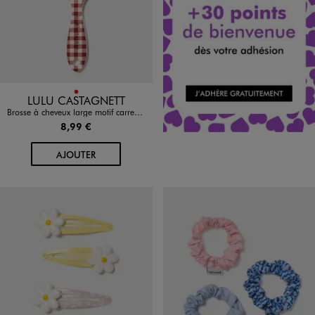
Disponible en 1 coloris
ROUGE
LULU CASTAGNETT
Brosse à cheveux large motif carreaux - LuluCastagnette
8,99 €
AU PANIER
AJOUTER