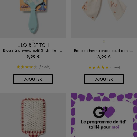
Disponible en 1 coloris
Disponible en 1 coloris
BLEU CLAIR
ECRU
LILO & STITCH
Brosse à cheveux motif Stitch fille - Disney
Barrette cheveux avec noeud à motifs fleuris
9,99 €
3,99 €
4.5/5 de moyenne
5/5 de moyenne
(36 avis)
(5 avis)
AU PANIER
AU PANIER
AJOUTER
AJOUTER