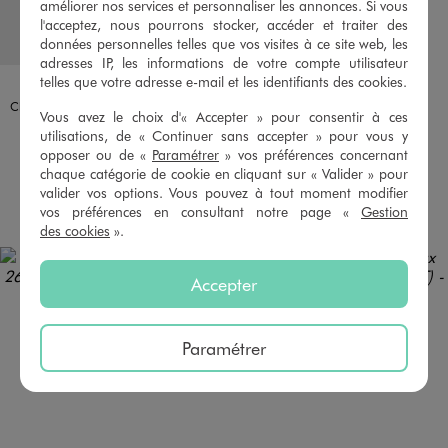
améliorer nos services et personnaliser les annonces. Si vous
l'acceptez, nous pourrons stocker, accéder et traiter des
données personnelles telles que vos visites à ce site web, les
adresses IP, les informations de votre compte utilisateur
telles que votre adresse e-mail et les identifiants des cookies.
Disponible en 1 coloris
Disponible en 1 coloris
BLEU
MARRON STANDARD
LULU CASTAGNETT
Chouchous pour les cheveux cérémonie fille (lot de 2) - LuluCastagnette
Accessoires cheveux (lot de 26)
Vous avez le choix d'« Accepter » pour consentir à ces
3,99 €
3,99 €
utilisations, de « Continuer sans accepter » pour vous y
opposer ou de «
Paramétrer
» vos préférences concernant
5/5 de moyenne
5/5 de moyenne
(12 avis)
(10 avis)
chaque catégorie de cookie en cliquant sur « Valider » pour
valider vos options. Vous pouvez à tout moment modifier
AU PANIER
AU PANIER
AJOUTER
AJOUTER
vos préférences en consultant notre page «
Gestion
des cookies
».
Accepter
Paramétrer