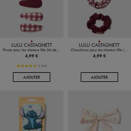
Disponible en 1 coloris
Disponible en 1 coloris
ROUGE FONCE
ROUGE FONCE
LULU CASTAGNETT
LULU CASTAGNETT
Pinces pour les cheveux fille (lot de 5) - LuluCastagnette
Chouchous pour les cheveux fille (lot de 3) - LuluCastagnette
4,99 €
4,99 €
5/5 de moyenne
(1 avis)
AU PANIER
AU PANIER
AJOUTER
AJOUTER