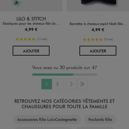
Disponible en 1 coloris
Disponible en 2 coloris
BLEU STANDARD
BLEU FONCE
ROUGE STANDARD
LILO & STITCH
Elastiques pour les cheveux fille (lot de 6) - Stitch
Barrettes à cheveux esprit Noël fille (lot de 4)
4,99 €
4,99 €
5/5 de moyenne
5/5 de moyenne
(17 avis)
(9 avis)
AU PANIER
AU PANIER
AJOUTER
AJOUTER
Vous avez vu 30 produits sur 47
1
2
Page suivante
Dernière page
RETROUVEZ NOS CATÉGORIES VÊTEMENTS ET
CHAUSSURES POUR TOUTE LA FAMILLE
Accessoires fille LuluCastagnette
Foulards fille