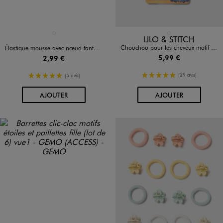
Disponible en 1 coloris
Disponible en 1 coloris
ROSE STANDARD
MULTICOLORE
LILO & STITCH
Chouchou pour les cheveux motif Stitch fille (lot de 2) - Disney
Élastique mousse avec nœud fantaisie (lot de 3)
5,99 €
2,99 €
5/5 de moyenne
5/5 de moyenne
(29 avis)
(5 avis)
AU PANIER
AU PANIER
AJOUTER
AJOUTER