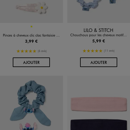
Disponible en 1 coloris
Disponible en 1 coloris
JAUNE
BLEU CLAIR
LILO & STITCH
Chouchous pour les cheveux motifs Stitch fille (lot de 3) - Disney
Pinces à cheveux clic clac fantaisie (lot de 4)
5,99 €
3,99 €
5/5 de moyenne
5/5 de moyenne
(11 avis)
(6 avis)
AU PANIER
AU PANIER
AJOUTER
AJOUTER