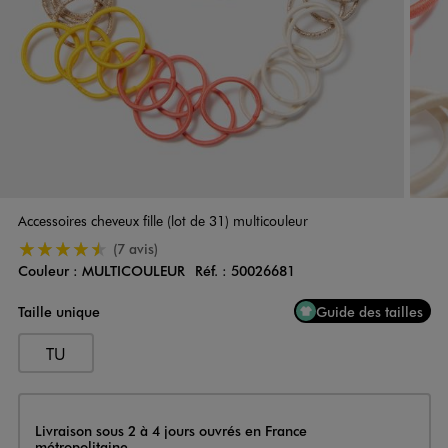
Accessoires cheveux fille (lot de 31) multicouleur
4.5/5 de moyenne
(7 avis)
Couleur :
MULTICOULEUR
Réf. :
50026681
Couleur
Choisissez votre Couleur
Taille unique
Guide des tailles
TU
Livraison
Livraison sous 2 à 4 jours ouvrés en France
métropolitaine.