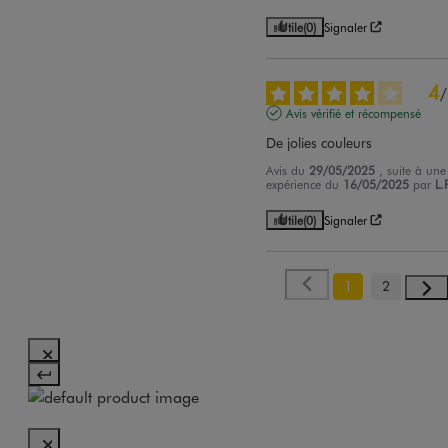
Utile
(0)
Signaler
4
/
Avis vérifié et récompensé
De jolies couleurs
Avis du
29/05/2025
, suite à une
expérience du
16/05/2025
par
L.
Utile
(0)
Signaler
1
2