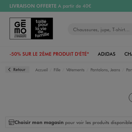
LIVRAISON OFFERTE
A partir de 40€
Aller au contenu principal
Aller à la navigation
RETRAIT ET LIVRAISON OFFERTE
en magasin
Votre recherche
PAYEZ EN 3x SANS FRAIS
dès 50€
Retours OFFERTS
pendant 30 jours
-50% SUR LE 2ÈME PRODUIT D'ÉTÉ*
ADIDAS
CH
Retour
Accueil
Fille
Vêtements
Pantalons, Jeans
Pan
Choisir mon magasin
pour voir les produits disponible