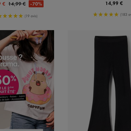
14,99 €
-70%
9 €
14,99 €
5/5 de moy
(183 av
5/5 de moyenne
(19 avis)