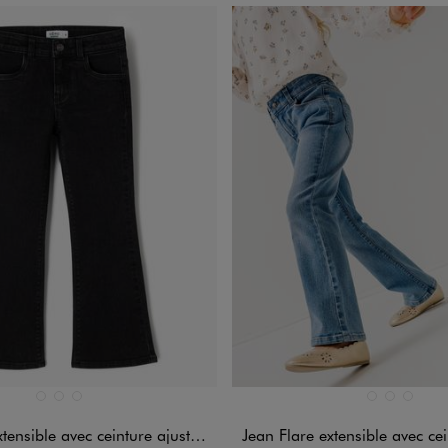
n 3 coloris
Disponible en 3 coloris
BLANC CHINE
BLEU VIF
NOIR STANDARD
BLANC CHINE
BLEU VIF
NOIR ST
sible avec ceinture ajustable fille
Jean Flare extensible avec ceinture a