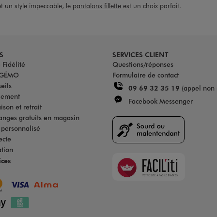
et un style impeccable, le
pantalons fillette
est un choix parfait.
S
SERVICES CLIENT
Fidélité
Questions/réponses
u GÉMO
Formulaire de contact
eils
09 69 32 35 19
(appel non 
iement
Facebook Messenger
son et retrait
anges gratuits en magasin
s personnalisé
ecte
ation
Faciliti
ices
Goodays