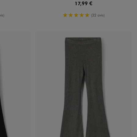
17,99 €
enne
5/5 de moyenne
is)
(32 avis)