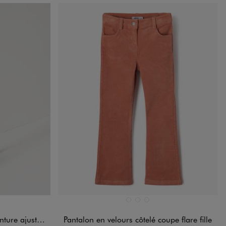
Disponible en 3 coloris
ANDARD
MARRON STANDARD
NOIR STANDARD
ROSE STANDARD
justable fille
Pantalon en velours côtelé coupe flare fille