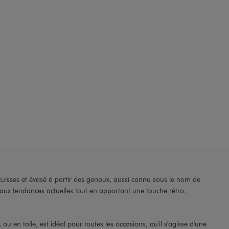
cuisses et évasé à partir des genoux, aussi connu sous le nom de
 aux tendances actuelles tout en apportant une touche rétro.
 ou en toile, est idéal pour toutes les occasions, qu'il s'agisse d'une