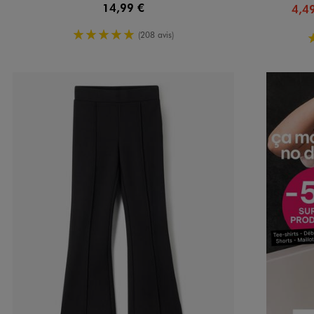
14,99 €
4,4
5/5 de moyenne
(208 avis)