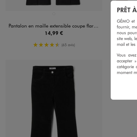
PRÊT 
Disponible en 1 coloris
NOIR STANDARD
GÉMO et no
Pantalon en maille extensible coupe flare fille
fournir, me
nous pourr
14,99 €
site web, l
mail et les
4.5/5 de moyenne
(65 avis)
Vous avez 
accepter 
catégorie 
moment mod