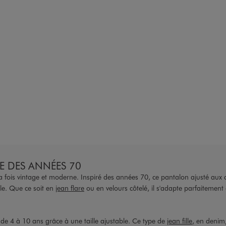
CE DES ANNÉES 70
a fois vintage et moderne. Inspiré des années 70, ce pantalon ajusté aux 
ble. Que ce soit en
jean flare
ou en velours côtelé, il s'adapte parfaitement
 de 4 à 10 ans grâce à une taille ajustable. Ce type de
jean fille
, en denim,