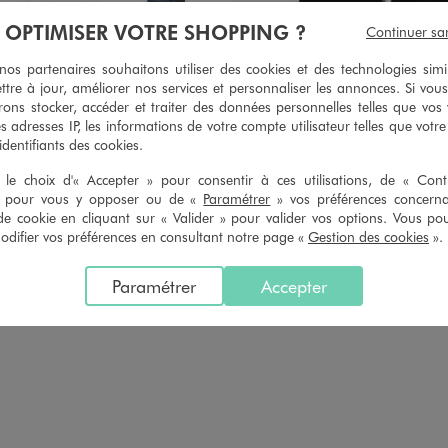
EXCLU WEB
À OPTIMISER VOTRE SHOPPING ?
Continuer sa
Disponible en 2 coloris
GRIS
NOIR
s partenaires souhaitons utiliser des cookies et des technologies simi
Pantalon en maille côtelée cou
ttre à jour, améliorer nos services et personnaliser les annonces. Si vous
ons stocker, accéder et traiter des données personnelles telles que vos v
12,99 €
es adresses IP, les informations de votre compte utilisateur telles que votr
 identifiants des cookies.
5/5 de mo
(4 avi
le choix d'« Accepter » pour consentir à ces utilisations, de « Con
» pour vous y opposer ou de «
Paramétrer
» vos préférences concern
de cookie en cliquant sur « Valider » pour valider vos options. Vous po
ifier vos préférences en consultant notre page «
Gestion des cookies
».
Paramétrer
Accepter