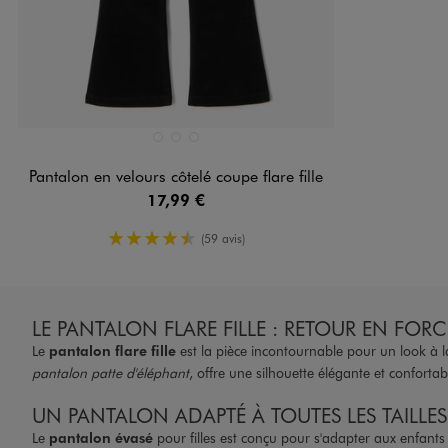
Disponible en 3 coloris
MARRON STANDARD
NOIR STANDARD
ROSE STANDARD
Pantalon en velours côtelé coupe flare fille
17,99 €
4.5/5 de moyenne
(59 avis)
LE PANTALON FLARE FILLE : RETOUR EN FOR
Le
pantalon flare fille
est la pièce incontournable pour un look à l
pantalon patte d'éléphant
, offre une silhouette élégante et conforta
UN PANTALON ADAPTÉ À TOUTES LES TAILLES
Le
pantalon évasé
pour filles est conçu pour s'adapter aux enfants