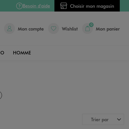
Besoin d'aide
Choisir mon magasin
0
Mon compte
Wishlist
Mon panier
DO
HOMME
Trier par