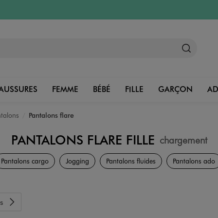
AUSSURES
FEMME
BÉBÉ
FILLE
GARÇON
A
talons
Pantalons flare
PANTALONS FLARE FILLE
chargement
Vêtements
Pantalons cargo
Jogging
Pantalons fluides
Pantalons ado
s