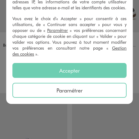
adresses IP, les informations de votre compte utilisateur
telles que votre adresse e-mail et les identifiants des cookies.
Vous avez le choix d'« Accepter » pour consentir à ces
utilisations, de « Continuer sans accepter » pour vous y
opposer ou de «
Paramétrer
» vos préférences concernant
chaque catégorie de cookie en cliquant sur « Valider » pour
Disponible en 1 coloris
Disponible en 1 coloris
BLEU FONCE
GRIS
PUMA
PUMA
valider vos options. Vous pouvez à tout moment modifier
Baskets FlexFocus Sliptech garçon - Puma
Baskets Rebound V6 low garçon - Puma
vos préférences en consultant notre page «
Gestion
29,99 €
49,99 €
des cookies
».
Taille du 24 au 27
Taille du 36 au 39
5/5 de moyenne
5/5 de moyenne
(7 avis)
(12 avis)
Accepter
AU PANIER
AU PANIER
AJOUTER
AJOUTER
Paramétrer