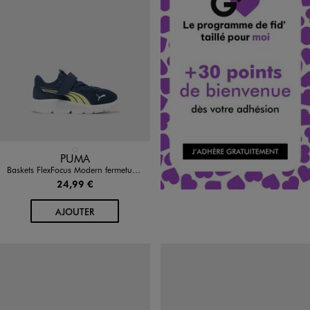
Disponible en 1 coloris
BLEU MARINE
PUMA
Baskets FlexFocus Modern fermeture scratch garçon - Puma
24,99 €
AU PANIER
AJOUTER