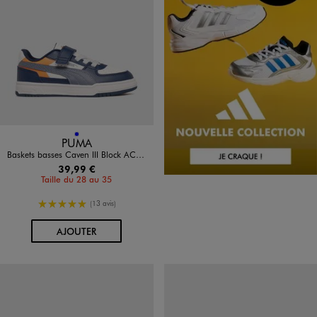
Disponible en 1 coloris
BLEU
PUMA
Baskets basses Caven III Block AC+ à scratch garçon - Puma
39,99 €
Taille du 28 au 35
5/5 de moyenne
(13 avis)
AU PANIER
AJOUTER