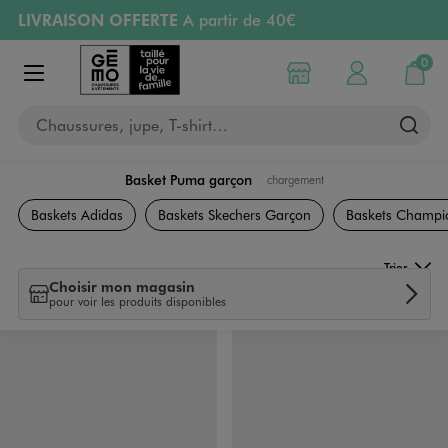
LIVRAISON OFFERTE
A partir de 40€
Aller au contenu principal
Aller à la navigation
RETRAIT ET LIVRAISON OFFERTE
en magasin
0
Choisir mon magasin
Mon compte
Mon pa
Afficher le menu
PAYEZ EN 3x SANS FRAIS
dès 50€
Chaussures, jupe, T-shirt…
Retours OFFERTS
pendant 30 jours
Basket Puma garçon
chargement
Chaussures
Baskets Adidas
Baskets Skechers Garçon
Baskets Champi
Trier
Choisir mon magasin
pour voir les produits disponibles