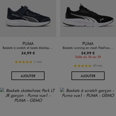
Disponible en 1 coloris
Disponible en 1 coloris
BLEU MARINE
NOIR STANDARD
PUMA
PUMA
Baskets à scratch et lacets élastiqués garçon - Puma
Baskets running en mesh FlexFocus Lite Modern garçon - Puma
34,99 €
34,99 €
Taille du 36 au 39
5/5 de moyenne
(1 avis)
5/5 de moyenne
(33 avis)
AU PANIER
AU PANIER
AJOUTER
AJOUTER