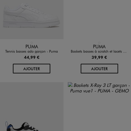
Disponible en 1 coloris
Disponible en 1 coloris
BLANC STANDARD
NOIR STANDARD
PUMA
PUMA
Tennis basses ado garçon - Puma
Baskets basses à scratch et lacets élastiqués garçon - Puma
44,99 €
39,99 €
AU PANIER
AU PANIER
AJOUTER
AJOUTER