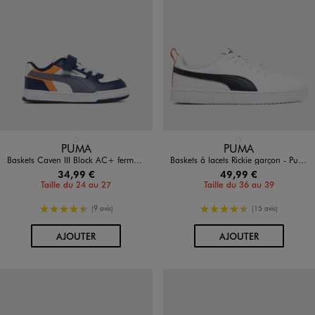
Disponible en 1 coloris
Disponible en 1 coloris
BLEU FONCE
BLANC STANDARD
PUMA
PUMA
Baskets Caven III Block AC+ fermeture scratch garçon - Puma
Baskets à lacets Rickie garçon - Puma
34,99 €
49,99 €
Taille du 24 au 27
Taille du 36 au 39
4.5/5 de moyenne
4.5/5 de moyenne
(9 avis)
(15 avis)
AU PANIER
AU PANIER
AJOUTER
AJOUTER