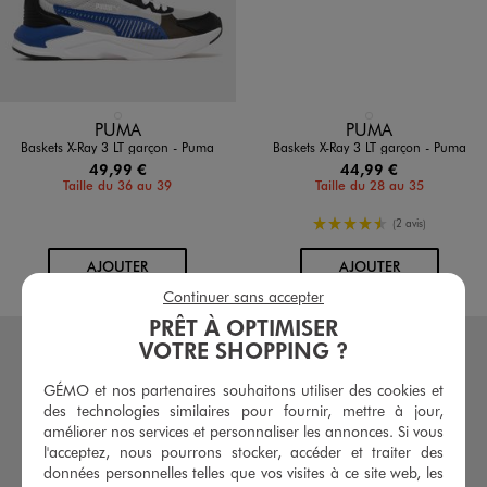
Disponible en 1 coloris
Disponible en 1 coloris
GRIS CLAIR
GRIS CLAIR
PUMA
PUMA
Baskets X-Ray 3 LT garçon - Puma
Baskets X-Ray 3 LT garçon - Puma
49,99 €
44,99 €
Taille du 36 au 39
Taille du 28 au 35
4.5/5 de moyenne
(2 avis)
AU PANIER
AU PANIER
AJOUTER
AJOUTER
Continuer sans accepter
PRÊT À OPTIMISER
VOTRE SHOPPING ?
GÉMO et nos partenaires souhaitons utiliser des cookies et
des technologies similaires pour fournir, mettre à jour,
améliorer nos services et personnaliser les annonces. Si vous
l'acceptez, nous pourrons stocker, accéder et traiter des
données personnelles telles que vos visites à ce site web, les