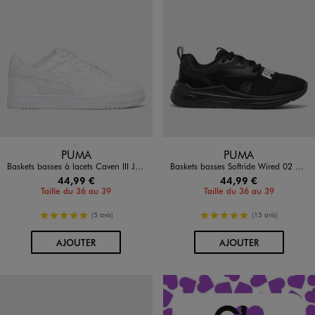
Disponible en 1 coloris
Disponible en 1 coloris
BLANC STANDARD
NOIR STANDARD
PUMA
PUMA
Baskets basses à lacets Caven III Jr garçon - Puma
Baskets basses Softride Wired 02 garçon - Puma
44,99 €
44,99 €
Taille du 36 au 39
Taille du 36 au 39
5/5 de moyenne
5/5 de moyenne
(5 avis)
(15 avis)
AU PANIER
AU PANIER
AJOUTER
AJOUTER