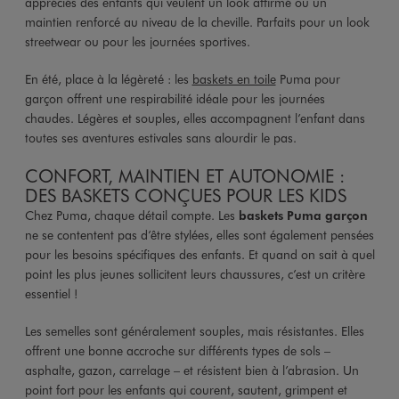
appréciés des enfants qui veulent un look affirmé ou un
maintien renforcé au niveau de la cheville. Parfaits pour un look
streetwear ou pour les journées sportives.
En été, place à la légèreté : les
baskets en toile
Puma pour
garçon offrent une respirabilité idéale pour les journées
chaudes. Légères et souples, elles accompagnent l’enfant dans
toutes ses aventures estivales sans alourdir le pas.
CONFORT, MAINTIEN ET AUTONOMIE :
DES BASKETS CONÇUES POUR LES KIDS
Chez Puma, chaque détail compte. Les
baskets Puma garçon
ne se contentent pas d’être stylées, elles sont également pensées
pour les besoins spécifiques des enfants. Et quand on sait à quel
point les plus jeunes sollicitent leurs chaussures, c’est un critère
essentiel !
Les semelles sont généralement souples, mais résistantes. Elles
offrent une bonne accroche sur différents types de sols –
asphalte, gazon, carrelage – et résistent bien à l’abrasion. Un
point fort pour les enfants qui courent, sautent, grimpent et