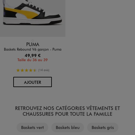
Disponible en 1 coloris
BLANC STANDARD
PUMA
Baskets Rebound V6 garçon - Puma
49,99 €
Taille du 36 au 39
4.5/5 de moyenne
(14 avis)
AU PANIER
AJOUTER
RETROUVEZ NOS CATÉGORIES VÊTEMENTS ET
CHAUSSURES POUR TOUTE LA FAMILLE
Baskets vert
Baskets bleu
Baskets gris