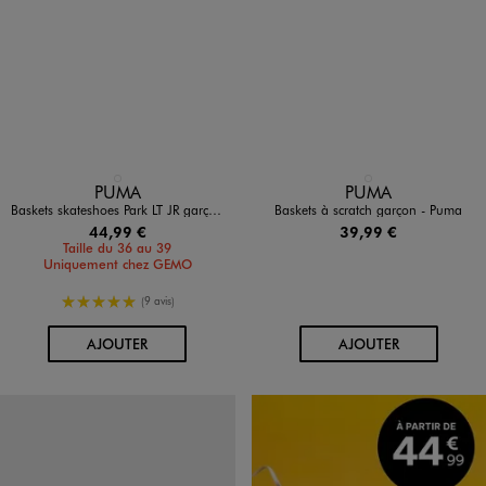
Disponible en 1 coloris
Disponible en 1 coloris
NOIR STANDARD
BLANC STANDARD
PUMA
PUMA
Baskets skateshoes Park LT JR garçon - Puma
Baskets à scratch garçon - Puma
44,99 €
39,99 €
Taille du 36 au 39
Uniquement chez GEMO
5/5 de moyenne
(9 avis)
AU PANIER
AU PANIER
AJOUTER
AJOUTER