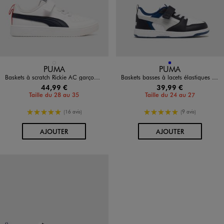
Disponible en 1 coloris
Disponible en 1 coloris
BLANC STANDARD
BLEU
PUMA
PUMA
Baskets à scratch Rickie AC garçon - Puma
Baskets basses à lacets élastiques et scratch Rebound V6 garçon - Puma
44,99 €
39,99 €
Taille du 28 au 35
Taille du 24 au 27
5/5 de moyenne
5/5 de moyenne
(16 avis)
(9 avis)
AU PANIER
AU PANIER
AJOUTER
AJOUTER