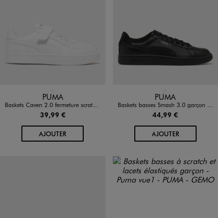
Disponible en 1 coloris
Disponible en 1 coloris
BLANC STANDARD
NOIR STANDARD
PUMA
PUMA
Baskets Caven 2.0 fermeture scratch garçon - Puma
Baskets basses Smash 3.0 garçon - Puma
39,99 €
44,99 €
AU PANIER
AU PANIER
AJOUTER
AJOUTER