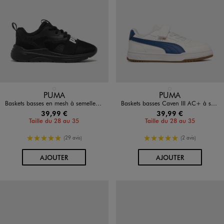
Disponible en 1 coloris
Disponible en 1 coloris
NOIR STANDARD
BLANC STANDARD
PUMA
PUMA
Baskets basses en mesh à semelle Softfoam+ garçon - PUMA
Baskets basses Caven III AC+ à scratch garçon - Puma
39,99 €
39,99 €
Taille du 28 au 35
Taille du 28 au 35
5/5 de moyenne
5/5 de moyenne
(29 avis)
(2 avis)
AU PANIER
AU PANIER
AJOUTER
AJOUTER