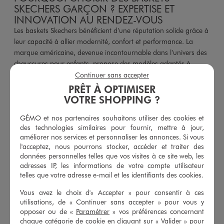
SKECHERS GARÇON ? EXPERTISE ET
INNOVATION AU RENDEZ-VOUS
Les baskets Skechers bénéficient d’une réputation solide grâce à
leur capacité à allier modernité, confort et performance. La
marque américaine, devenue incontournable dans l’univers des
chaussures pour enfants, propose des modèles adaptés à
Continuer sans accepter
toutes les morphologies et activités. En choisissant des
baskets
Skechers garçon
, vous misez sur des chaussures conçues pour
PRÊT À OPTIMISER
accompagner les mouvements dynamiques des enfants, tout en
VOTRE SHOPPING ?
leur garantissant un maintien optimal du pied.
GÉMO et nos partenaires souhaitons utiliser des cookies et
des technologies similaires pour fournir, mettre à jour,
La technologie phare de Skechers, comme la semelle à mémoire
améliorer nos services et personnaliser les annonces. Si vous
de forme (Memory Foam), offre un amorti exceptionnel qui
l'acceptez, nous pourrons stocker, accéder et traiter des
protège les articulations et réduit la fatigue lors des longues
données personnelles telles que vos visites à ce site web, les
journées de jeux ou d’activités sportives. Cette innovation fait
adresses IP, les informations de votre compte utilisateur
toute la différence, surtout pour les garçons actifs qui ont besoin
telles que votre adresse e-mail et les identifiants des cookies.
d’un soutien adapté et durable.
Vous avez le choix d'« Accepter » pour consentir à ces
utilisations, de « Continuer sans accepter » pour vous y
En outre, Skechers mise sur des matériaux respirants et
opposer ou de «
Paramétrer
» vos préférences concernant
résistants qui assurent une bonne aération et une grande
chaque catégorie de cookie en cliquant sur « Valider » pour