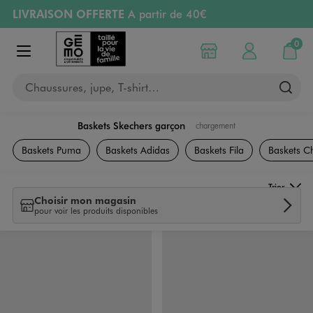
LIVRAISON OFFERTE
A partir de 40€
Aller au contenu principal
Aller à la navigation
RETRAIT ET LIVRAISON OFFERTE
en magasin
0
Choisir mon magasin
Mon compte
Mon pa
Afficher le menu
PAYEZ EN 3x SANS FRAIS
dès 50€
Chaussures, jupe, T-shirt…
Retours OFFERTS
pendant 30 jours
Baskets Skechers garçon
chargement
Chaussures
Baskets Puma
Baskets Adidas
Baskets Fila
Baskets 
Trier
Choisir mon magasin
pour voir les produits disponibles