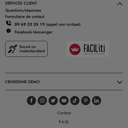
SERVICES CLIENT
Questions/réponses
Formulaire de contact
09 69 32 35 19
(appel non surtaxé)
Facebook Messenger
Faciliti
Goodays
L'ENSEIGNE GÉMO
Suivez-nous sur faceboo
Suivez-nous sur inst
Suivez-nous sur twi
Suivez-nous sur
Suivez-nous s
Suivez-nou
Suivez-
.
Contact
F.A.Q.