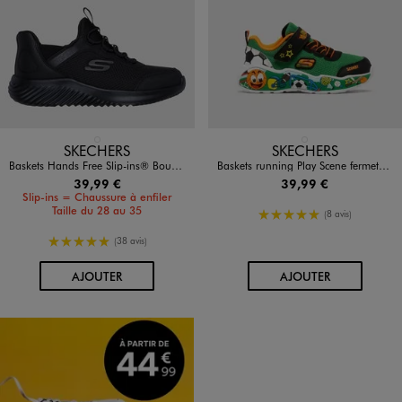
Disponible en 1 coloris
Disponible en 1 coloris
NOIR STANDARD
VERT STANDARD
SKECHERS
SKECHERS
Baskets Hands Free Slip-ins® Bounder Brisk-Burst garçon - Skechers
Baskets running Play Scene fermeture scratch garçon - Skechers
39,99 €
39,99 €
Slip-ins = Chaussure à enfiler
Taille du 28 au 35
5/5 de moyenne
(8 avis)
5/5 de moyenne
(38 avis)
AU PANIER
AU PANIER
AJOUTER
AJOUTER