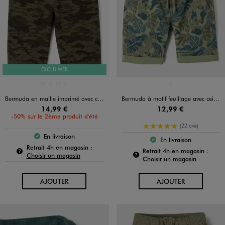
EXCLU WEB
Disponible en 4 coloris
Disponible en 1 coloris
GRIS CHINE
KAKI CHINE
NAVY
NOIR STANDARD
VERT STANDARD
Bermuda en maille imprimé avec ceinture élastique garçon
Bermuda à motif feuillage avec ceinture ajustable garçon
14,99 €
12,99 €
-50% sur le 2ème produit d'été
5/5 de moyenne
(22 avis)
En livraison
Le produit est disponible :
En livraison
Le produit est dispo
Pour connaître la disponibilité de ce produit :
Retrait 4h en magasin :
Pour c
Retrait 4h en magasin :
Choisir un magasin
Choisir un magasin
AU PANIER
AU PANIER
AJOUTER
AJOUTER