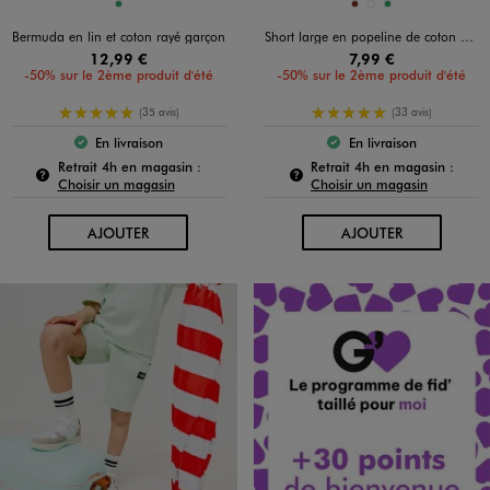
Disponible en 1 coloris
Disponible en 3 coloris
VERT
BRIQUE
JAUNE FONCE
VERT
Bermuda en lin et coton rayé garçon
Short large en popeline de coton uni garçon
12,99 €
7,99 €
-50% sur le 2ème produit d'été
-50% sur le 2ème produit d'été
5/5 de moyenne
5/5 de moyenne
(35 avis)
(33 avis)
En livraison
En livraison
Le produit est disponible :
Le produit est dispo
Pour connaître la disponibilité de ce produit :
Pour c
Retrait 4h en magasin :
Retrait 4h en magasin :
Choisir un magasin
Choisir un magasin
AU PANIER
AU PANIER
AJOUTER
AJOUTER