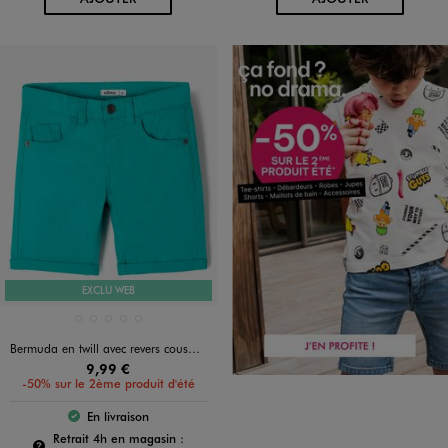
EXCLU WEB
Disponible en 5 coloris
BEIGE STANDARD
BLANC STANDARD
BLEU STANDARD
JAUNE STANDARD
VERT STANDARD
Bermuda en twill avec revers cousus garçon
9,99 €
-50% sur le 2ème produit d'été
En livraison
Le produit est disponible :
Pour connaître la disponibilité de ce produit :
Retrait 4h en magasin :