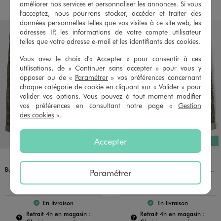
améliorer nos services et personnaliser les annonces. Si vous
l'acceptez, nous pourrons stocker, accéder et traiter des
données personnelles telles que vos visites à ce site web, les
adresses IP, les informations de votre compte utilisateur
telles que votre adresse e-mail et les identifiants des cookies.
Vous avez le choix d'« Accepter » pour consentir à ces
utilisations, de « Continuer sans accepter » pour vous y
opposer ou de «
Paramétrer
» vos préférences concernant
chaque catégorie de cookie en cliquant sur « Valider » pour
valider vos options. Vous pouvez à tout moment modifier
vos préférences en consultant notre page «
Gestion
des cookies
».
Accepter
EXCLU WEB
Disponible en 6 coloris
Disponible en 6 coloris
BLEU CHINE
BLEU FONCE
BLEU STANDARD
KAKI
KAKI STANDARD
VERT STANDARD
BLEU CHINE
BLEU FONCE
BLEU STANDARD
KAKI
KAKI STANDARD
VERT STANDARD
Bermuda coupe chino regular en coton imprimé garçon
Bermuda coupe chino regular en coton imprimé garçon
Paramétrer
12,99 €
14,99 €
-50% sur le 2ème produit d'été
-50% sur le 2ème produit d'été
En livraison
En livraison
Le produit est disponible :
Le produit est dispo
Pour connaître la disponibilité de ce produit :
Pour c
Retrait 4h en magasin :
Retrait 4h en magasin :