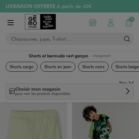
LIVRAISON OFFERTE
A partir de 40€
Aller au contenu principal
Aller à la navigation
RETRAIT ET LIVRAISON OFFERTE
en magasin
0
Choisir mon magasin
Mon compte
Mon pa
Afficher le menu
PAYEZ EN 3x SANS FRAIS
dès 50€
Chaussures, jupe, T-shirt…
Retours OFFERTS
pendant 30 jours
Shorts et bermuda vert garçon
chargement
Vêtements
Shorts cargo
Shorts en jean
Shorts noirs
Shorts beige
Trier
Choisir mon magasin
pour voir les produits disponibles