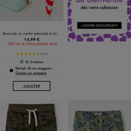
Disponible en 2 coloris
NOIR STANDARD
VERT CLAIR
Bermuda en maille extensible à taille élastiquée garçon
14,99 €
-50% sur le 2ème produit d'été
5/5 de moyenne
(13 avis)
En livraison
Le produit est disponible :
Pour connaître la disponibilité de ce produit :
Retrait 4h en magasin :
Choisir un magasin
AU PANIER
AJOUTER