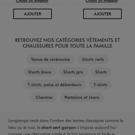
Choisir un magasin
Choisir un magasin
AU PANIER
AU PANIER
AJOUTER
AJOUTER
RETROUVEZ NOS CATÉGORIES VÊTEMENTS ET
CHAUSSURES POUR TOUTE LA FAMILLE
Tenue de cérémonie
Shorts verts
Shorts bleus
Shorts gris
Shorts
T-shirts, polos et débardeurs
T-shirts
Chemise
Pantalons et Jeans
Longtemps resté dans l’ombre des teintes classiques comme le
bleu ou le noir, le
short vert garçon
s’impose aujourd’hui
comme une alternative mode à la fois tendance et facile à