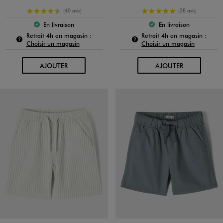
4.5/5 de moyenne
5/5 de moyenne
(40 avis)
(38 avis)
En livraison
En livraison
Le produit est disponible :
Le produit est dispo
Pour connaître la disponibilité de ce produit :
Pour c
Retrait 4h en magasin :
Retrait 4h en magasin :
Choisir un magasin
Choisir un magasin
AU PANIER
AU PANIER
AJOUTER
AJOUTER