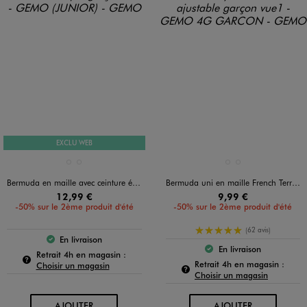
EXCLU WEB
Disponible en 2 coloris
Disponible en 2 coloris
GRIS STANDARD
VERT STANDARD
BLEU TURQUOISE
VERT CLAIR
Bermuda en maille avec ceinture élastique garçon
Bermuda uni en maille French Terry avec ceinture ajustable garçon
12,99 €
9,99 €
-50% sur le 2ème produit d'été
-50% sur le 2ème produit d'été
5/5 de moyenne
(62 avis)
En livraison
Le produit est disponible :
En livraison
Pour connaître la disponibilité de ce produit :
Le produit est dispo
Retrait 4h en magasin :
Pour c
Retrait 4h en magasin :
Choisir un magasin
Choisir un magasin
AU PANIER
AU PANIER
AJOUTER
AJOUTER