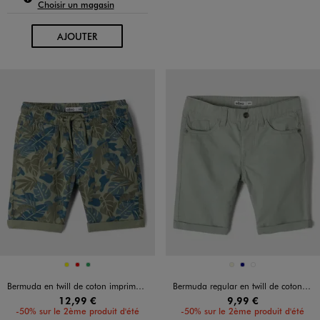
Choisir un magasin
AU PANIER
AJOUTER
Disponible en 3 coloris
Disponible en 3 coloris
JAUNE
ROUGE
VERT
BEIGE
MARINE
VERT CLAIR
Bermuda en twill de coton imprimé tropical garçon
Bermuda regular en twill de coton à revers garçon
12,99 €
9,99 €
-50% sur le 2ème produit d'été
-50% sur le 2ème produit d'été