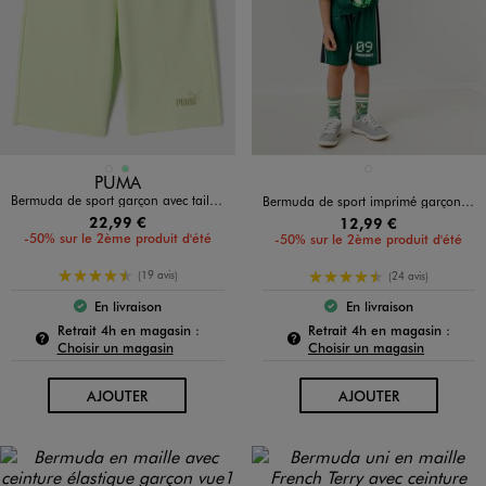
Disponible en 2 coloris
Disponible en 1 coloris
BLEU FONCE
VERT CLAIR
VERT FONCE
PUMA
Bermuda de sport garçon avec taille ajustable - Puma
Bermuda de sport imprimé garçon - Minecraft
22,99 €
12,99 €
-50% sur le 2ème produit d'été
-50% sur le 2ème produit d'été
4.5/5 de moyenne
4.5/5 de moyenne
(19 avis)
(24 avis)
En livraison
En livraison
Le produit est disponible :
Le produit est dispo
Pour connaître la disponibilité de ce produit :
Pour c
Retrait 4h en magasin :
Retrait 4h en magasin :
Choisir un magasin
Choisir un magasin
AU PANIER
AU PANIER
AJOUTER
AJOUTER