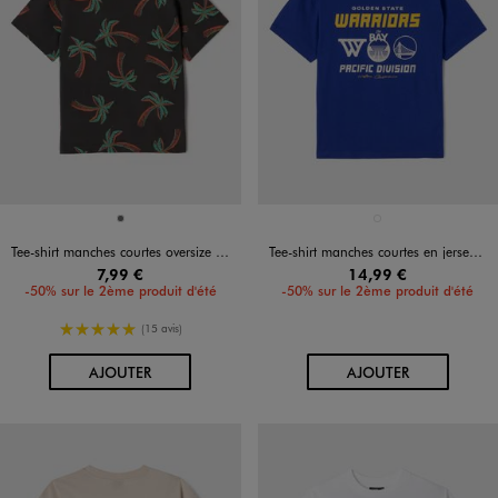
Disponible en 1 coloris
Disponible en 1 coloris
GRIS FONCE
BLEU STANDARD
Tee-shirt manches courtes oversize à motifs palmiers garçon
Tee-shirt manches courtes en jersey imprimé devant et dos Golden State Warriors garçon - NBA
7,99 €
14,99 €
-50% sur le 2ème produit d'été
-50% sur le 2ème produit d'été
5/5 de moyenne
(15 avis)
AU PANIER
AU PANIER
AJOUTER
AJOUTER