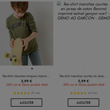
Disponible en 4 coloris
Disponible en 1 coloris
BLANC STANDARD
BLEU STANDARD
KAKI STANDARD
MARINE
BLEU FONCE
Tee-shirt manches longues imprimé garçon
Tee-shirt manches courtes en jersey de coton flammé imprimé estival garçon
2,99 €
5,99 €
-50% sur le 2ème produit d'été
-50% sur le 2ème produit d'été
4.5/5 de moyenne
5/5 de moyenne
(91 avis)
(52 avis)
AU PANIER
AU PANIER
AJOUTER
AJOUTER