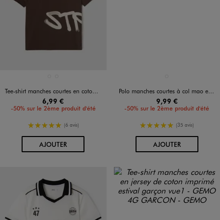
Disponible en 2 coloris
Disponible en 1 coloris
GRIS STANDARD
MARRON FONCE
BLANC VIF
Tee-shirt manches courtes en coton imprimé devant et dos garçon
Polo manches courtes à col mao en maille piquée garçon
6,99 €
9,99 €
-50% sur le 2ème produit d'été
-50% sur le 2ème produit d'été
5/5 de moyenne
5/5 de moyenne
(6 avis)
(35 avis)
AU PANIER
AU PANIER
AJOUTER
AJOUTER