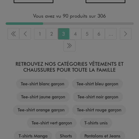
Vous avez vu 90 produits sur 306
1
2
3
4
5
6
...
Première page
Page précédente
Page 
Dernière page
RETROUVEZ NOS CATÉGORIES VÊTEMENTS ET
CHAUSSURES POUR TOUTE LA FAMILLE
Tee-shirt blanc garçon
Tee-shirt bleu garçon
Tee-shirt jaune garçon
Tee-shirt noir garçon
Tee-shirt orange garçon
Tee-shirt rouge garçon
Tee-shirt vert garçon
T-shirts unis
T-shirts Manga
Shorts
Pantalons et Jeans