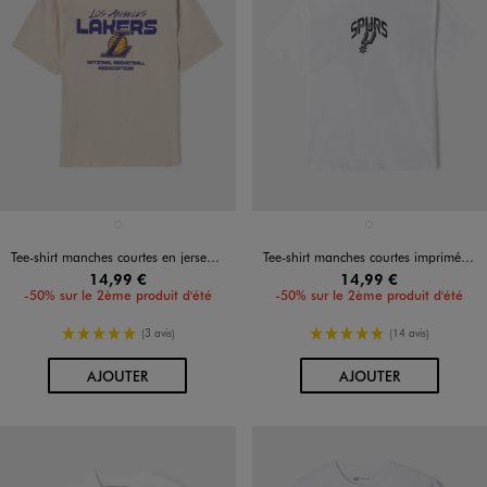
Disponible en 1 coloris
Disponible en 1 coloris
BEIGE STANDARD
BLANC VIF
Tee-shirt manches courtes en jersey imprimé devant et dos Lakers garçon - NBA
Tee-shirt manches courtes imprimé Spurs garçon - NBA
14,99 €
14,99 €
-50% sur le 2ème produit d'été
-50% sur le 2ème produit d'été
5/5 de moyenne
5/5 de moyenne
(3 avis)
(14 avis)
AU PANIER
AU PANIER
AJOUTER
AJOUTER