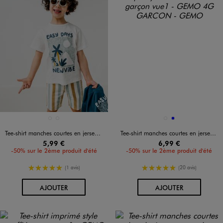
Disponible en 2 coloris
Disponible en 2 coloris
BLANC STANDARD
VERT STANDARD
BEIGE FONCE
BLEU
Tee-shirt manches courtes en jersey de coton avec col côtelé garçon
Tee-shirt manches courtes en jersey de coton flammé garçon
5,99 €
6,99 €
-50% sur le 2ème produit d'été
-50% sur le 2ème produit d'été
5/5 de moyenne
5/5 de moyenne
(1 avis)
(20 avis)
AU PANIER
AU PANIER
AJOUTER
AJOUTER