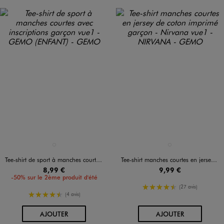
Disponible en 1 coloris
Disponible en 1 coloris
NOIR STANDARD
GRIS FONCE
Tee-shirt de sport à manches courtes avec inscriptions garçon
Tee-shirt manches courtes en jersey de coton imprimé garçon - Nirvana
8,99 €
9,99 €
-50% sur le 2ème produit d'été
4.5/5 de moyenne
(27 avis)
4.5/5 de moyenne
(4 avis)
AU PANIER
AU PANIER
AJOUTER
AJOUTER