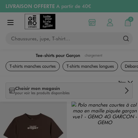
LIVRAISON OFFERTE
A partir de 40€
Aller au contenu principal
Aller à la navigation
RETRAIT ET LIVRAISON OFFERTE
en magasin
0
Choisir mon magasin
Mon compte
Mon pa
Afficher le menu
PAYEZ EN 3x SANS FRAIS
dès 50€
Chaussures, jupe, T-shirt…
Retours OFFERTS
pendant 30 jours
Tee-shirts pour Garçon
chargement
Vêtements
T-shirts manches courtes
T-shirts manches longues
Débard
Trier
Choisir mon magasin
pour voir les produits disponibles