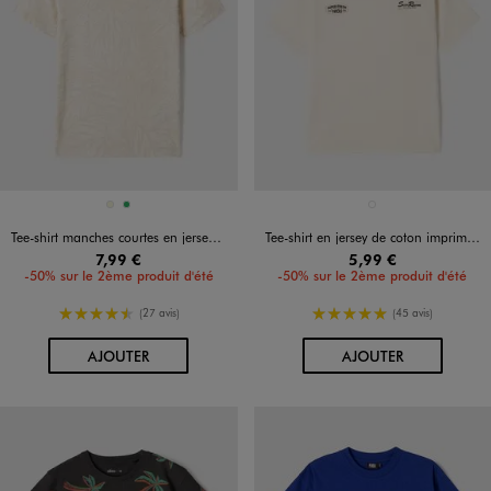
Disponible en 2 coloris
Disponible en 1 coloris
BEIGE
VERT
BLANC STANDARD
Tee-shirt manches courtes en jersey de coton imprimé feuillage garçon
Tee-shirt en jersey de coton imprimé garçon
7,99 €
5,99 €
-50% sur le 2ème produit d'été
-50% sur le 2ème produit d'été
4.5/5 de moyenne
5/5 de moyenne
(27 avis)
(45 avis)
AU PANIER
AU PANIER
AJOUTER
AJOUTER