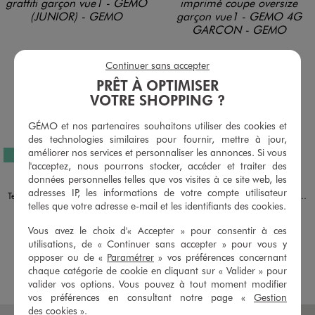
Continuer sans accepter
PRÊT À OPTIMISER
VOTRE SHOPPING ?
GÉMO et nos partenaires souhaitons utiliser des cookies et
des technologies similaires pour fournir, mettre à jour,
améliorer nos services et personnaliser les annonces. Si vous
EXCLU WEB
l'acceptez, nous pourrons stocker, accéder et traiter des
Disponible en 1 coloris
Disponible en 1 coloris
données personnelles telles que vos visites à ce site web, les
BLEU STANDARD
VIOLET
adresses IP, les informations de votre compte utilisateur
Tee-shirt imprimé style graffiti garçon
Tee-shirt manches courtes imprimé coupe oversize garçon
telles que votre adresse e-mail et les identifiants des cookies.
5,99 €
7,99 €
-50% sur le 2ème produit d'été
-50% sur le 2ème produit d'été
Vous avez le choix d'« Accepter » pour consentir à ces
utilisations, de « Continuer sans accepter » pour vous y
5/5 de moyenne
(1 avis)
opposer ou de «
Paramétrer
» vos préférences concernant
chaque catégorie de cookie en cliquant sur « Valider » pour
AU PANIER
AU PANIER
AJOUTER
AJOUTER
valider vos options. Vous pouvez à tout moment modifier
vos préférences en consultant notre page «
Gestion
des cookies
».