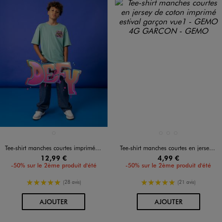
Disponible en 1 coloris
Disponible en 3 coloris
VERT CLAIR
BLANC STANDARD
JAUNE CLAIR
VERT STANDARD
Tee-shirt manches courtes imprimé devant et dos garçon - Fortnite
Tee-shirt manches courtes en jersey de coton imprimé estival garçon
12,99 €
4,99 €
-50% sur le 2ème produit d'été
-50% sur le 2ème produit d'été
5/5 de moyenne
5/5 de moyenne
(28 avis)
(21 avis)
AU PANIER
AU PANIER
AJOUTER
AJOUTER