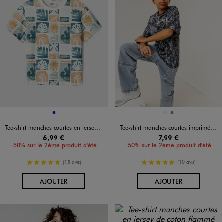
Disponible en 1 coloris
Disponible en 2 coloris
BLEU
BEIGE
GRIS
Tee-shirt manches courtes en jersey de coton imprimé all over garçon
Tee-shirt manches courtes imprimé coupe oversize garçon
6,99 €
7,99 €
-50% sur le 2ème produit d'été
-50% sur le 2ème produit d'été
5/5 de moyenne
5/5 de moyenne
(15 avis)
(10 avis)
AU PANIER
AU PANIER
AJOUTER
AJOUTER