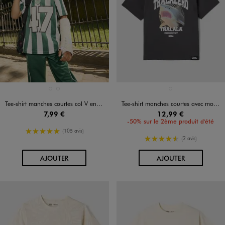
Disponible en 2 coloris
Disponible en 1 coloris
BLEU STANDARD
VERT STANDARD
GRIS FONCE
Tee-shirt manches courtes col V en maille sport garçon
Tee-shirt manches courtes avec motif requin garçon - Skifidol Italian Brainrot
7,99 €
12,99 €
-50% sur le 2ème produit d'été
5/5 de moyenne
(105 avis)
4.5/5 de moyenne
(2 avis)
AU PANIER
AU PANIER
AJOUTER
AJOUTER