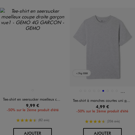
<3kg
CO2E
Et 16 a
Disponible en 1 coloris
Disponible en 25 coloris
BEIGE CLAIR
8731
8861
13762
BEIGE STANDARD
BLANC VIF
BLEU
BLEU CHINE
BLEU CLAIR
BLEU FONCE
Tee-shirt en seersucker moelleux coupe droite garçon
Tee-shirt à manches courtes uni garçon maille chinée
9,99 €
4,99 €
-50% sur le 2ème produit d'été
-50% sur le 2ème produit d'été
4.5/5 de moyenne
(82 avis)
4.5/5 de moyenne
(206 avis)
AU PANIER
AU PANIER
AJOUTER
AJOUTER