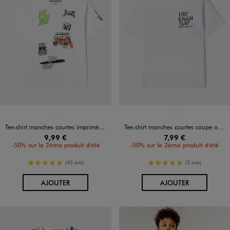
Disponible en 1 coloris
Disponible en 2 coloris
BLANC STANDARD
BLANC VIF
GRIS FONCE
Tee-shirt manches courtes imprimé façon graffiti garçon - Minecraft
Tee-shirt manches courtes coupe oversize motif surf garçon
9,99 €
7,99 €
-50% sur le 2ème produit d'été
-50% sur le 2ème produit d'été
5/5 de moyenne
5/5 de moyenne
(45 avis)
(3 avis)
AU PANIER
AU PANIER
AJOUTER
AJOUTER