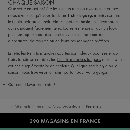
CHAQUE SAISON
Que votre enfant préfère les t-shirts unis ou avec des imprimés,
nous avons ce qu'il vous faut. Les
t-shirts garçon
unis, comme
le
t-shirt noir
ou le
t-shirt blanc
, sont des basiques intemporels
qui s'associent facilement avec toutes les tenues. Pour un look
plus fun, optez pour des t-shirts avec des imprimés de
dinosaures, de rayures ou de leurs personnages préférés.
En été, les
t-shirts manches courtes
sont idéaux pour rester au
frais, tandis qu'en hiver, les
t-shirts manches longues
offrent une
couche supplémentaire de chaleur. Quel que soit le style ou la
saison, vous trouverez le t-shirt parfait pour votre garçon.
Comment laver un t-shirt ?
Vêtements
Tee-shirts, Polos, Débardeurs
Tee-shirts
Accueil
Garçon
390 MAGASINS EN FRANCE