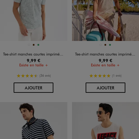
Disponible en 3 coloris
Disponible en 3 coloris
BLEU STANDARD
MARRON
VERT
BLEU STANDARD
MARRON
VERT
Tee-shirt manches courtes imprimé homme
Tee-shirt manches courtes imprimé homme
9,99 €
9,99 €
Existe en taille +
Existe en taille +
4.5/5 de moyenne
5/5 de moyenne
(36 avis)
(1 avis)
AU PANIER
AU PANIER
AJOUTER
AJOUTER