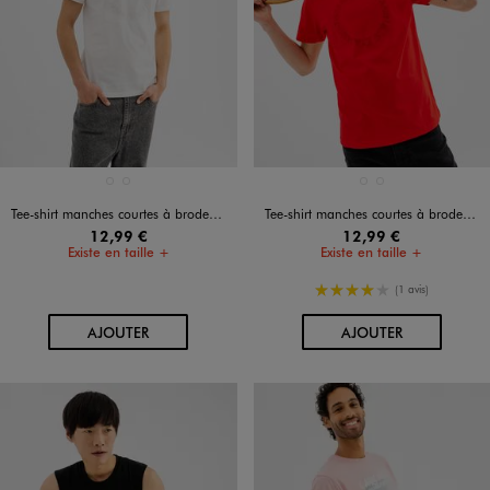
Disponible en 2 coloris
Disponible en 2 coloris
BLANC STANDARD
ROUGE STANDARD
BLANC STANDARD
ROUGE STANDARD
Tee-shirt manches courtes à broderie homme
Tee-shirt manches courtes à broderie homme
12,99 €
12,99 €
Existe en taille +
Existe en taille +
4/5 de moyenne
(1 avis)
AU PANIER
AU PANIER
AJOUTER
AJOUTER