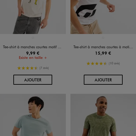
Disponible en 1 coloris
Disponible en 1 coloris
BEIGE STANDARD
BLANC STANDARD
Tee-shirt à manches courtes motif squelette homme - Fortnite
Tee-shirt à manches courtes à motif graphique homme - Gran Turismo
9,99 €
15,99 €
Existe en taille +
4.5/5 de moyenne
(10 avis)
4.5/5 de moyenne
(7 avis)
AU PANIER
AU PANIER
AJOUTER
AJOUTER