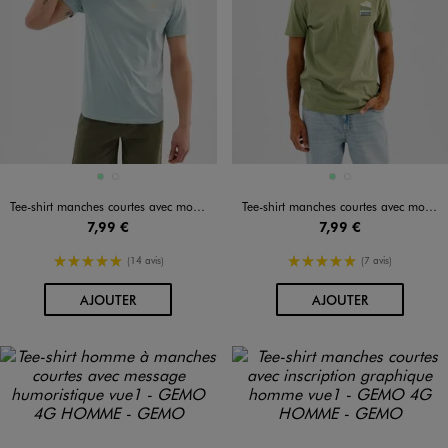
Disponible en 2 coloris
Disponible en 2 coloris
VERT CLAIR
VERT STANDARD
VERT CLAIR
VERT STANDARD
Tee-shirt manches courtes avec motif poitrine homme
Tee-shirt manches courtes avec motif poitrine homme
7,99 €
7,99 €
5/5 de moyenne
5/5 de moyenne
(14 avis)
(7 avis)
AU PANIER
AU PANIER
AJOUTER
AJOUTER