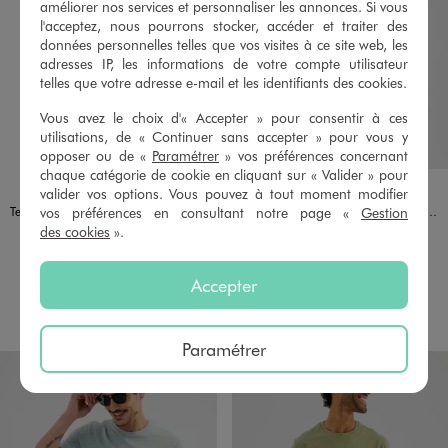
améliorer nos services et personnaliser les annonces. Si vous
l'acceptez, nous pourrons stocker, accéder et traiter des
données personnelles telles que vos visites à ce site web, les
adresses IP, les informations de votre compte utilisateur
telles que votre adresse e-mail et les identifiants des cookies.
Vous avez le choix d'« Accepter » pour consentir à ces
utilisations, de « Continuer sans accepter » pour vous y
opposer ou de «
Paramétrer
» vos préférences concernant
chaque catégorie de cookie en cliquant sur « Valider » pour
Disponible en 1 coloris
Disponible en 1 coloris
BLEU TURQUOISE
BLANC STANDARD
valider vos options. Vous pouvez à tout moment modifier
vos préférences en consultant notre page «
Gestion
Tee-shirt manches courtes avec inscription graffiti homme
Tee-shirt manches courtes avec motif estival homme
des cookies
».
7,99 €
9,99 €
5/5 de moyenne
4.5/5 de moyenne
(26 avis)
(11 avis)
Accepter
AU PANIER
AU PANIER
AJOUTER
AJOUTER
Paramétrer