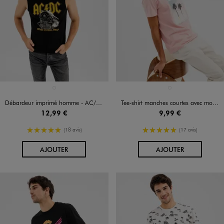
Disponible en 1 coloris
Disponible en 1 coloris
NOIR STANDARD
ROSE STANDARD
Débardeur imprimé homme - AC/DC
Tee-shirt manches courtes avec motif exotique homme
12,99 €
9,99 €
5/5 de moyenne
5/5 de moyenne
(18 avis)
(17 avis)
AU PANIER
AU PANIER
AJOUTER
AJOUTER