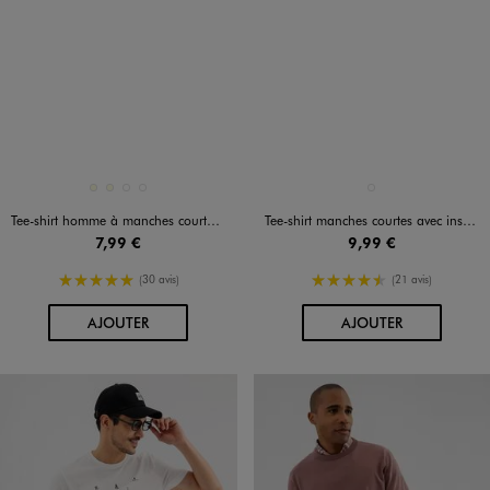
Disponible en 4 coloris
Disponible en 1 coloris
ECRU
ECRU
NOIR STANDARD
NOIR VIF
BLEU STANDARD
Tee-shirt homme à manches courtes avec message humoristique
Tee-shirt manches courtes avec inscription graphique homme
7,99 €
9,99 €
5/5 de moyenne
4.5/5 de moyenne
(30 avis)
(21 avis)
AU PANIER
AU PANIER
AJOUTER
AJOUTER