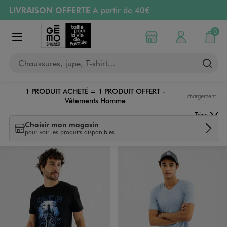
LIVRAISON OFFERTE
A partir de 40€
Aller au contenu principal
Aller à la navigation
RETRAIT ET LIVRAISON OFFERTE
en magasin
0
Choisir mon magasin
Mon compte
Mon pa
Afficher le menu
PAYEZ EN 3x SANS FRAIS
dès 50€
Chaussures, jupe, T-shirt…
Retours OFFERTS
pendant 30 jours
1 PRODUIT ACHETÉ = 1 PRODUIT OFFERT -
chargement
Vêtements Homme
Trier
Choisir mon magasin
pour voir les produits disponibles