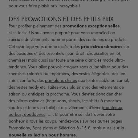
pour vous faire plaisir prix incroyable !
DES PROMOTIONS ET DES PETITS PRIX
Pour profiter pleinement des
promotions exceptionnelles
,
c’est facile ! Nous avons préparé pour vous une sélection
spéciale de vêtements homme parmi des centaines de produits.
Cet avantage vous donne accès à des
prix extraordinaires
sur
des basiques et des essentiels (jean droit, chaussettes en lot,
chemises
) mais aussi sur toute une série d’articles mode ultra-
tendance. Vous allez pouvoir craquez sans culpabiliser pour des
chemises colorées ou imprimées, des vestes élégantes, des tee-
shirts conforts, des
pantalons chinos
aux teintes sable ou camel,
des vestes teddy etc. Faites-vous plaisir avec des vêtements de
saison ou anticipez la prochaine. Vous devriez donc dénicher
des pièces estivales (bermudas, shorts, tee-shirts à manches
courtes et tennis en toile) et des vêtements d'hiver (
manteaux,
parkas, doudounes
, ...). Et pour être sûr de trouver votre
bonheur à tous les coups, rendez-vous sur nos autres pages
Promotions, Bons plans et Sélection à -15 €, mais aussi sur la
nouvelle collection pour homme
.