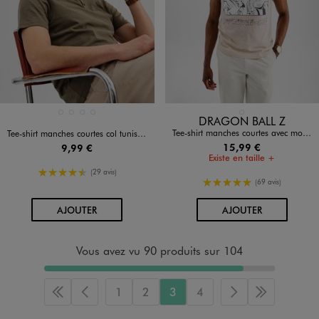
Disponible en 4 coloris
Disponible en 1 coloris
BLANC STANDARD
KAKI STANDARD
MARRON STANDARD
ORAGE
BEIGE STANDARD
DRAGON BALL Z
Tee-shirt manches courtes avec motif manga homme - Dragon ball Z
Tee-shirt manches courtes col tunisien homme
15,99 €
9,99 €
Existe en taille +
4.5/5 de moyenne
(29 avis)
5/5 de moyenne
(69 avis)
AU PANIER
AU PANIER
AJOUTER
AJOUTER
Vous avez vu 90 produits sur 104
1
2
3
4
Première page
Page précédente
Page suivante
Dernière p