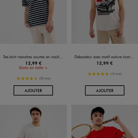
Disponible en 2 coloris
Disponible en 1 coloris
BLANC STANDARD
BLEU MARIN
GRIS STANDARD
Tee-shirt manches courtes en maille rayée homme
Débardeur avec motif voiture homme - Fast & Furious
12,99 €
12,99 €
Existe en taille +
5/5 de moyenne
(16 avis)
4.5/5 de moyenne
(30 avis)
AU PANIER
AU PANIER
AJOUTER
AJOUTER