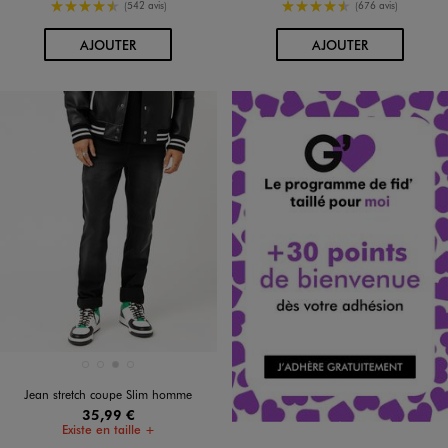
4.5/5 de moyenne
4.5/5 de moyenne
(542 avis)
(676 avis)
AU PANIER
AU PANIER
AJOUTER
AJOUTER
Disponible en 4 coloris
BLEU CHINE
BLEU STANDARD
GRIS CLAIR
NOIR STANDARD
Jean stretch coupe Slim homme
35,99 €
Existe en taille +