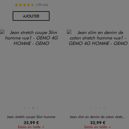
4.5/5 de moyenne
(130 avis)
AU PANIER
AJOUTER
Disponible en 4 coloris
Disponible en 4 coloris
BLEU CHINE
BLEU STANDARD
GRIS CLAIR
NOIR STANDARD
BLEU CLAIR
BLEU FONCE
BLEU STANDARD
NOIR STANDARD
Jean stretch coupe Slim homme
Jean slim en denim de coton stretch homme
35,99 €
32,99 €
Existe en taille +
Existe en taille +