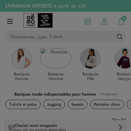
LIVRAISON OFFERTE
A partir de 40€
Aller au contenu principal
Aller à la navigation
RETRAIT ET LIVRAISON OFFERTE
en magasin
0
Choisir mon magasin
Mon compte
Mon pa
Afficher le menu
PAYEZ EN 3x SANS FRAIS
dès 50€
Chaussures, jupe, T-shirt…
Retours OFFERTS
pendant 30 jours
Basiques
Basiques
Basiques
Basique
Femme
Homme
Fille
Garço
Basiques mode indispensables pour homme
chargement
Actualités
T-shirts et polos
Jogging
Sweats
Pantalon chino
Trier
Choisir mon magasin
pour voir les produits disponibles