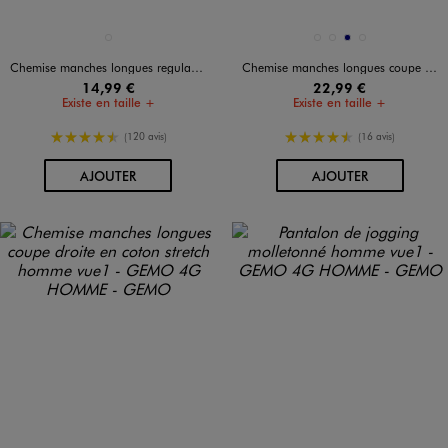
Disponible en 1 coloris
Disponible en 4 coloris
BLANC STANDARD
BLANC STANDARD
BLEU CLAIR
MARINE
NOIR STANDARD
Chemise manches longues regular fit unie facile à repasser homme
Chemise manches longues coupe droite en coton stretch homme
14,99 €
22,99 €
Existe en taille +
Existe en taille +
4.5/5 de moyenne
4.5/5 de moyenne
(120 avis)
(16 avis)
AU PANIER
AU PANIER
AJOUTER
AJOUTER