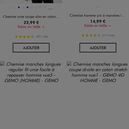
Et 2 autres coloris
Disponible en 11 coloris
Disponible en 1 coloris
BLANC STANDARD
1521
BLANC STANDARD
BLEU
KAKI STANDARD
MARINE
NOIR STANDARD
NOIR VIF
ROSE STANDARD
ROUGE FONCE
Chemise homme uni à manches longues - Repassage facile
Chemise unie coupe slim en coton stretch homme
14,99 €
22,99 €
Existe en taille +
Existe en taille +
4.5/5 de moyenne
(117 avis)
4.5/5 de moyenne
(201 avis)
AU PANIER
AU PANIER
AJOUTER
AJOUTER