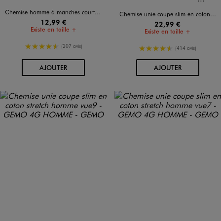
Disponible en 2 coloris
Disponible en 11 coloris
Chemise homme à manches courtes coupe Regular - Repassage facile
Chemise unie coupe slim en coton stretch homme
12,99 €
22,99 €
Existe en taille +
Existe en taille +
4.5/5 de moyenne
(207 avis)
4.5/5 de moyenne
(414 avis)
AU PANIER
AU PANIER
AJOUTER
AJOUTER