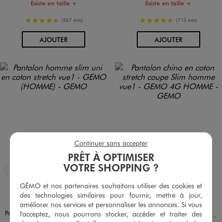
Existe en taille +
Existe en taille +
4.5/5 de moyenne
4.5/5 de moyenne
(567 avis)
(713 avis)
AU PANIER
AU PANIER
AJOUTER
AJOUTER
Continuer sans accepter
PRÊT À OPTIMISER
VOTRE SHOPPING ?
<7kg
<20kg
CO2E
CO2E
GÉMO et nos partenaires souhaitons utiliser des cookies et
des technologies similaires pour fournir, mettre à jour,
Et 12 a
Disponible en 6 coloris
Disponible en 21 coloris
BEIGE CLAIR
BEIGE STANDARD
BLANC CHINE
BLEU CLAIR
MARRON STANDARD
NOIR STANDARD
BEIGE FONCE
BEIGE STANDARD
BLANC
BLEU CHINE
BLEU CLAIR
BLEU FONCE
BLEU STANDARD
BLEU VIF
ECRU
améliorer nos services et personnaliser les annonces. Si vous
Pantalon homme slim uni en coton stretch
l'acceptez, nous pourrons stocker, accéder et traiter des
Pantalon chino en coton stretch coupe Slim homme