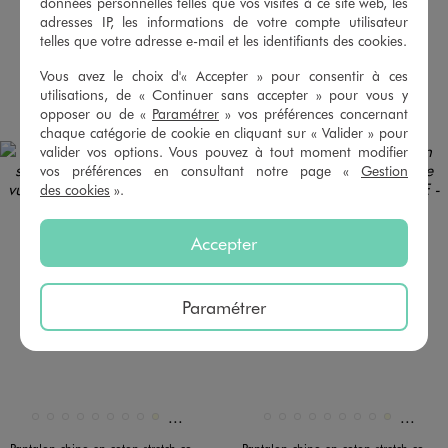
19,99 €
données personnelles telles que vos visites à ce site web, les
22,99 €
adresses IP, les informations de votre compte utilisateur
Existe en taille +
4.5/5 de moyenne
(175 avis)
telles que votre adresse e-mail et les identifiants des cookies.
4.5/5 de moyenne
(163 avis)
Vous avez le choix d'« Accepter » pour consentir à ces
utilisations, de « Continuer sans accepter » pour vous y
AU PANIER
AU PANIER
AJOUTER
AJOUTER
opposer ou de «
Paramétrer
» vos préférences concernant
chaque catégorie de cookie en cliquant sur « Valider » pour
valider vos options. Vous pouvez à tout moment modifier
vos préférences en consultant notre page «
Gestion
des cookies
».
Accepter
Paramétrer
Et 12 autres coloris
Et 12 a
Disponible en 21 coloris
Disponible en 21 coloris
BEIGE FONCE
BEIGE STANDARD
BLANC
BLEU CHINE
BLEU CLAIR
BLEU FONCE
BLEU STANDARD
BLEU VIF
ECRU
BEIGE FONCE
BEIGE STANDARD
BLANC
BLEU CHINE
BLEU CLAIR
BLEU FONCE
BLEU STANDARD
BLEU VIF
ECRU
Pantalon chino en coton stretch coupe Slim homme
Pantalon chino en coton stretch coupe Slim homme