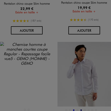
Pantalon chino coupe Slim homme
Pantalon chino coupe Slim homme
19,99 €
22,99 €
Existe en taille +
Existe en taille +
4.5/5 de moyenne
(170 avis)
4.5/5 de moyenne
(187 avis)
AU PANIER
AU PANIER
AJOUTER
AJOUTER
Et 2 au
BLANC STANDARD
NOIR STANDARD
1521
BLANC STANDARD
BLEU
KAKI STANDARD
MARINE
NOIR STANDARD
NOIR VIF
ROSE STANDARD
ROUGE FONCE