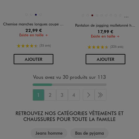
Et 4 au
Disponible en 4 coloris
Disponible en 13 coloris
BLANC STANDARD
BLEU CLAIR
MARINE
NOIR STANDARD
BLANC CHINE
BLEU/NAVY
BORDEAUX
GRIS CLAIR
GRIS FONCE
GRIS STANDARD
KAKI STANDARD
MARRON FONCE
MARRON STANDAR
Chemise manches longues coupe droite en coton stretch homme
Pantalon de jogging molletonné homme
22,99 €
17,99 €
Existe en taille +
Existe en taille +
4.5/5 de moyenne
(35 avis)
4.5/5 de moyenne
(335 avis)
AU PANIER
AU PANIER
AJOUTER
AJOUTER
Vous avez vu 30 produits sur 113
1
2
3
4
Page suivante
Dernière page
RETROUVEZ NOS CATÉGORIES VÊTEMENTS ET
CHAUSSURES POUR TOUTE LA FAMILLE
Jeans homme
Bas de pyjama