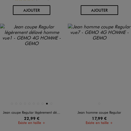
AU PANIER
AU PANIER
AJOUTER
AJOUTER
Disponible en 10 coloris
Disponible en 1 coloris
BLANC CHINE
BLEU CLAIR
BLEU CLAIR
BLEU CLAIR
BLEU FONCE
BLEU VIF
DOUBLE STONE
GRIS CLAIR
NOIR
NOIR STANDARD
BLEU FONCE
Jean coupe Regular légèrement délavé homme
Jean homme coupe Regular
22,99 €
17,99 €
Existe en taille +
Existe en taille +