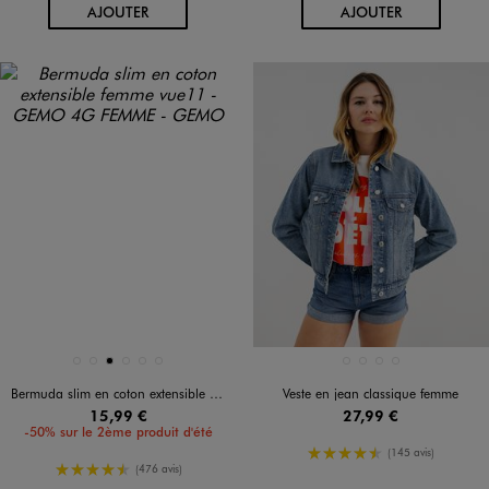
AU PANIER
AU PANIER
AJOUTER
AJOUTER
Disponible en 6 coloris
Disponible en 4 coloris
BLANC VIF
BLEU FONCE
NOIR
NOIR STANDARD
ORANGE CHINE
VERT FONCE
BLANC STANDARD
BLEU CLAIR
BLEU STANDARD
BLEU VIF
Bermuda slim en coton extensible femme
Veste en jean classique femme
15,99 €
27,99 €
-50% sur le 2ème produit d'été
4.5/5 de moyenne
(145 avis)
4.5/5 de moyenne
(476 avis)