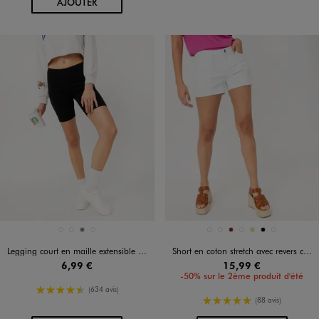
AU PANIER
AJOUTER
Disponible en 4 coloris
Disponible en 7 coloris
BLANC VIF
BLEU MARINE
GRIS CHINE
NOIR STANDARD
BLANC STANDARD
BLEU MARINE
BRIQUE
JAUNE FONCE
KAKI
NOIR
NOIR STANDARD
Legging court en maille extensible femme
Short en coton stretch avec revers cousus femme
6,99 €
15,99 €
-50% sur le 2ème produit d'été
4.5/5 de moyenne
(634 avis)
5/5 de moyenne
(88 avis)