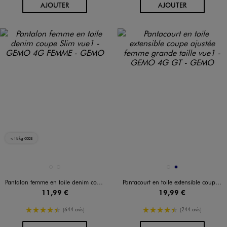
AU PANIER
AU PANIER
AJOUTER
AJOUTER
<18kg
CO2E
Disponible en 2 coloris
Disponible en 2 coloris
BLANC VIF
NOIR VIF
JAUNE STANDARD
MARINE
Pantalon femme en toile denim coupe Slim
Pantacourt en toile extensible coupe ajustée femme grande taille
11,99 €
19,99 €
4.5/5 de moyenne
4.5/5 de moyenne
(644 avis)
(244 avis)