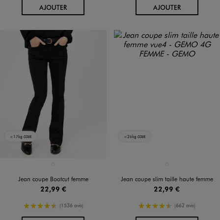
AU PANIER
AU PANIER
AJOUTER
AJOUTER
<17kg
<26kg
CO2E
CO2E
Disponible en 1 coloris
Disponible en 1 coloris
NOIR VIF
GRIS ANTHRACITE
Jean coupe Bootcut femme
Jean coupe slim taille haute femme
22,99 €
22,99 €
4.5/5 de moyenne
4.5/5 de moyenne
(1536 avis)
(662 avis)