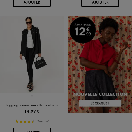
AU PANIER
AU PANIER
AJOUTER
AJOUTER
Disponible en 1 coloris
NOIR STANDARD
Legging femme uni effet push-up
14,99 €
4.5/5 de moyenne
(764 avis)