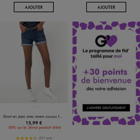
AU PANIER
AU PANIER
AJOUTER
AJOUTER
Disponible en 3 coloris
BLANC CHINE
BLEU CLAIR
BLEU STANDARD
Short en jean avec revers cousus femme
15,99 €
-50% sur le 2ème produit d'été
4.5/5 de moyenne
(257 avis)