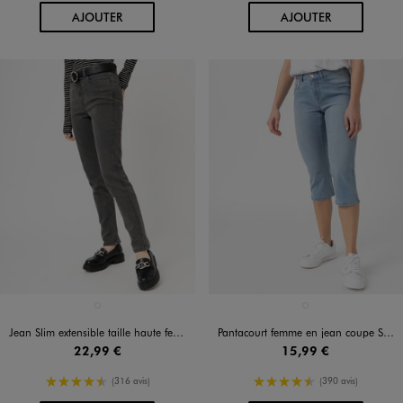
AU PANIER
AU PANIER
AJOUTER
AJOUTER
Disponible en 1 coloris
Disponible en 1 coloris
GRIS CLAIR
BLANC CHINE
Jean Slim extensible taille haute femme
Pantacourt femme en jean coupe Slim
22,99 €
15,99 €
4.5/5 de moyenne
4.5/5 de moyenne
(316 avis)
(390 avis)