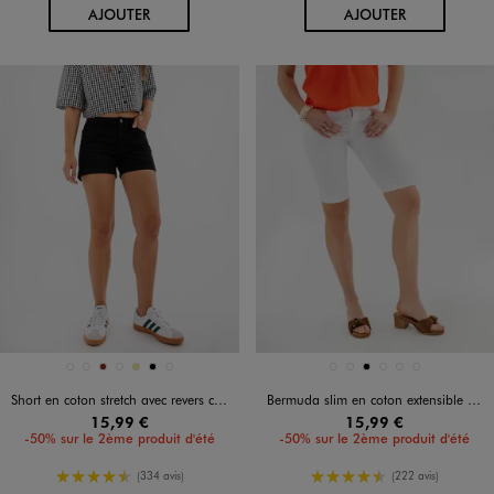
AU PANIER
AU PANIER
AJOUTER
AJOUTER
Disponible en 7 coloris
Disponible en 6 coloris
BLANC STANDARD
BLEU MARINE
BRIQUE
JAUNE FONCE
KAKI
NOIR
NOIR STANDARD
BLANC VIF
BLEU FONCE
NOIR
NOIR STANDARD
ORANGE CHINE
VERT FONCE
Short en coton stretch avec revers cousus femme
Bermuda slim en coton extensible femme
15,99 €
15,99 €
-50% sur le 2ème produit d'été
-50% sur le 2ème produit d'été
4.5/5 de moyenne
4.5/5 de moyenne
(334 avis)
(222 avis)