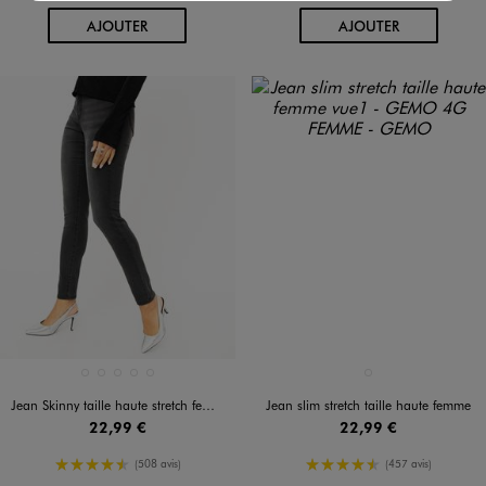
AU PANIER
AU PANIER
AJOUTER
AJOUTER
Disponible en 5 coloris
Disponible en 1 coloris
BLEU FONCE
BLEU STANDARD
DOUBLE STONE
GRIS STANDARD
NOIR STANDARD
BLEU FONCE
Jean Skinny taille haute stretch femme
Jean slim stretch taille haute femme
22,99 €
22,99 €
4.5/5 de moyenne
4.5/5 de moyenne
(508 avis)
(457 avis)