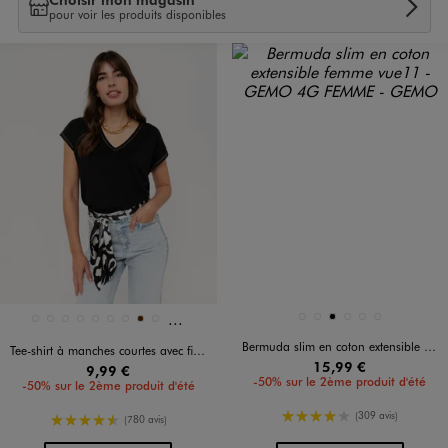
pour voir les produits disponibles
Et 9 autres coloris
Disponible en 18 coloris
Disponible en 6 coloris
BLANC VIF
BLEU FONCE
NOIR
NOIR STANDARD
ORANGE CHINE
VERT FONCE
BLANC
BLANC VIF
BLEU CLAIR
BLEU FONCE
BLEU STANDARD
JAUNE STANDARD
KAKI STANDARD
MARRON
NOIR STANDARD
Bermuda slim en coton extensible femme
Tee-shirt à manches courtes avec finitions scintillantes femme
15,99 €
9,99 €
-50% sur le 2ème produit d'été
-50% sur le 2ème produit d'été
4/5 de moyenne
(309 avis)
4.5/5 de moyenne
(780 avis)