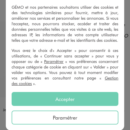
GÉMO et nos partenaires souhaitons utiliser des cookies et
AU PANIER
AU PANIER
AJOUTER
AJOUTER
des technologies similaires pour fournir, mettre à jour,
améliorer nos services et personnaliser les annonces. Si vous
l'acceptez, nous pourrons stocker, accéder et traiter des
données personnelles telles que vos visites à ce site web, les
adresses IP, les informations de votre compte utilisateur
telles que votre adresse e-mail et les identifiants des cookies.
Vous avez le choix d'« Accepter » pour consentir à ces
utilisations, de « Continuer sans accepter » pour vous y
opposer ou de «
Paramétrer
» vos préférences concernant
chaque catégorie de cookie en cliquant sur « Valider » pour
valider vos options. Vous pouvez à tout moment modifier
vos préférences en consultant notre page «
Gestion
des cookies
».
Accepter
Disponible en 5 coloris
Disponible en 5 coloris
BLEU FONCE
BLEU STANDARD
DOUBLE STONE
GRIS STANDARD
NOIR STANDARD
BLEU FONCE
BLEU STANDARD
DOUBLE STONE
GRIS STANDARD
NOIR STANDARD
Jean Skinny taille haute stretch femme
Jean Skinny taille haute stretch femme
22,99 €
22,99 €
Paramétrer
4.5/5 de moyenne
4.5/5 de moyenne
(995 avis)
(590 avis)