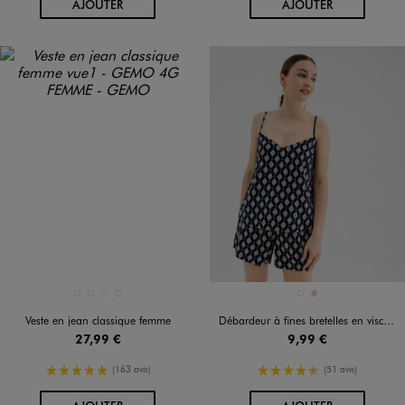
AU PANIER
AU PANIER
AJOUTER
AJOUTER
Disponible en 4 coloris
Disponible en 2 coloris
BLANC STANDARD
BLEU CLAIR
BLEU STANDARD
BLEU VIF
BLEU MARINE
ROSE
Veste en jean classique femme
Débardeur à fines bretelles en viscose fluide et imprimée femme
27,99 €
9,99 €
5/5 de moyenne
4.5/5 de moyenne
(163 avis)
(51 avis)
AU PANIER
AU PANIER