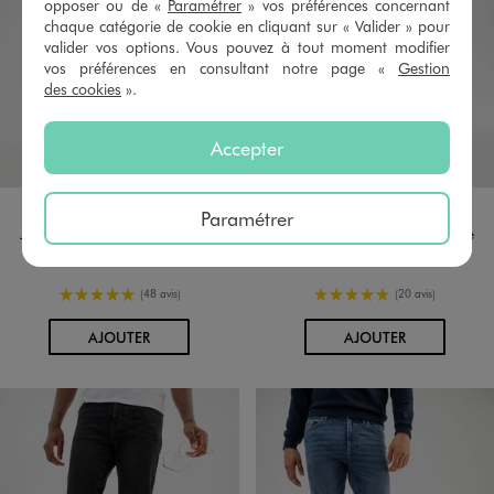
opposer ou de «
Paramétrer
» vos préférences concernant
chaque catégorie de cookie en cliquant sur « Valider » pour
valider vos options. Vous pouvez à tout moment modifier
vos préférences en consultant notre page «
Gestion
des cookies
».
Accepter
Disponible en 1 coloris
Disponible en 1 coloris
GRIS STANDARD
BLEU
Paramétrer
Jean slim en coton stretch homme
Jean slim en coton stretch homme
35,99 €
25,99 €
5/5 de moyenne
5/5 de moyenne
(48 avis)
(20 avis)
AU PANIER
AU PANIER
AJOUTER
AJOUTER