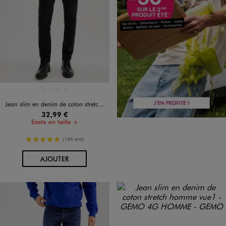
Disponible en 4 coloris
BLEU CLAIR
BLEU FONCE
BLEU STANDARD
NOIR STANDARD
Jean slim en denim de coton stretch homme
32,99 €
Existe en taille +
5/5 de moyenne
(166 avis)
AU PANIER
AJOUTER