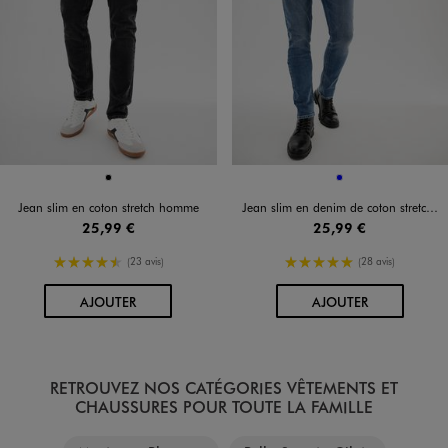
Disponible en 1 coloris
Disponible en 1 coloris
NOIR
BLEU
Jean slim en coton stretch homme
Jean slim en denim de coton stretch délavé homme
25,99 €
25,99 €
4.5/5 de moyenne
5/5 de moyenne
(23 avis)
(28 avis)
AU PANIER
AU PANIER
AJOUTER
AJOUTER
RETROUVEZ NOS CATÉGORIES VÊTEMENTS ET
CHAUSSURES POUR TOUTE LA FAMILLE