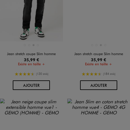
Disponible en 4 coloris
Disponible en 4 coloris
BLEU CHINE
BLEU STANDARD
GRIS CLAIR
NOIR STANDARD
BLEU CHINE
BLEU STANDARD
GRIS CLAIR
NOIR STANDARD
Jean stretch coupe Slim homme
Jean stretch coupe Slim homme
35,99 €
35,99 €
Existe en taille +
Existe en taille +
4.5/5 de moyenne
4.5/5 de moyenne
(130 avis)
(184 avis)
AU PANIER
AU PANIER
AJOUTER
AJOUTER