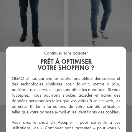
Continuer sans accepter
Disponible en 1 coloris
Disponible en 1 coloris
BLEU FONCE
BLEU STANDARD
PRÊT À OPTIMISER
Jean Slim en coton stretch homme
Jean Slim délavé en coton stretch homme
VOTRE SHOPPING ?
35,99 €
35,99 €
GÉMO et nos partenaires souhaitons utiliser des cookies et
5/5 de moyenne
4.5/5 de moyenne
(28 avis)
(56 avis)
des technologies similaires pour fournir, mettre à jour,
améliorer nos services et personnaliser les annonces. Si vous
AU PANIER
AU PANIER
AJOUTER
AJOUTER
l'acceptez, nous pourrons stocker, accéder et traiter des
données personnelles telles que vos visites à ce site web, les
adresses IP, les informations de votre compte utilisateur
telles que votre adresse e-mail et les identifiants des cookies.
Vous avez le choix d'« Accepter » pour consentir à ces
utilisations, de « Continuer sans accepter » pour vous y