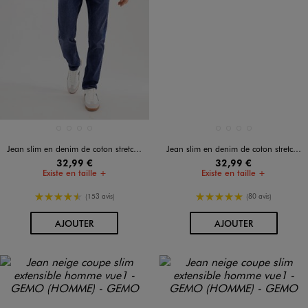
Disponible en 4 coloris
Disponible en 4 coloris
BLEU CLAIR
BLEU FONCE
BLEU STANDARD
NOIR STANDARD
BLEU CLAIR
BLEU FONCE
BLEU STANDARD
NOIR STANDARD
Jean slim en denim de coton stretch homme
Jean slim en denim de coton stretch homme
32,99 €
32,99 €
Existe en taille +
Existe en taille +
4.5/5 de moyenne
5/5 de moyenne
(153 avis)
(80 avis)
AU PANIER
AU PANIER
AJOUTER
AJOUTER