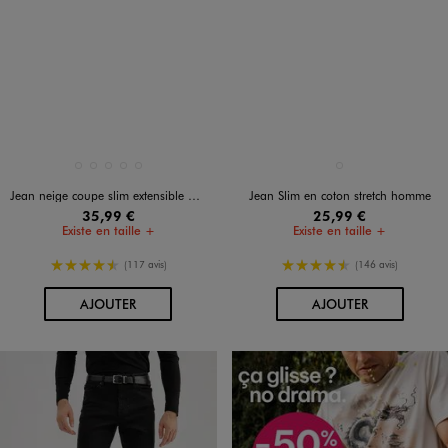
Disponible en 5 coloris
Disponible en 1 coloris
BLEU CHINE
BLEU FONCE
GRIS FONCE
GRIS STANDARD
NOIR VIF
BLEU STANDARD
Jean neige coupe slim extensible homme
Jean Slim en coton stretch homme
35,99 €
25,99 €
Existe en taille +
Existe en taille +
4.5/5 de moyenne
4.5/5 de moyenne
(117 avis)
(146 avis)
AU PANIER
AU PANIER
AJOUTER
AJOUTER