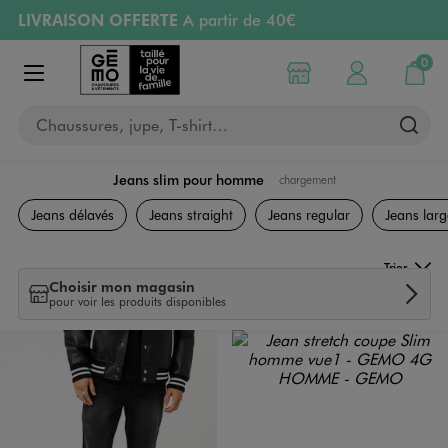
LIVRAISON OFFERTE
A partir de 40€
Aller au contenu principal
Aller à la navigation
RETRAIT ET LIVRAISON OFFERTE
en magasin
0
Choisir mon magasin
Mon compte
Mon pa
Afficher le menu
PAYEZ EN 3x SANS FRAIS
dès 50€
Chaussures, jupe, T-shirt…
Retours OFFERTS
pendant 30 jours
Jeans slim pour homme
chargement
Vêtements
Jeans délavés
Jeans straight
Jeans regular
Jeans larg
Trier
Choisir mon magasin
pour voir les produits disponibles