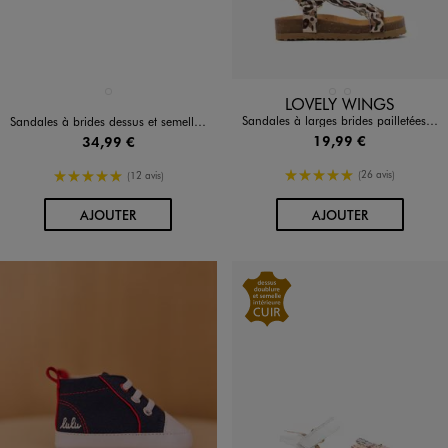
Disponible en 1 coloris
Disponible en 2 coloris
MARRON STANDARD
BEIGE VIF
DORE
LOVELY WINGS
Sandales à larges brides pailletées motif léopard bébé fille
Sandales à brides dessus et semelle intérieure cuir bébé fille - NA!
19,99 €
34,99 €
5/5 de moyenne
5/5 de moyenne
(26 avis)
(12 avis)
AU PANIER
AU PANIER
AJOUTER
AJOUTER