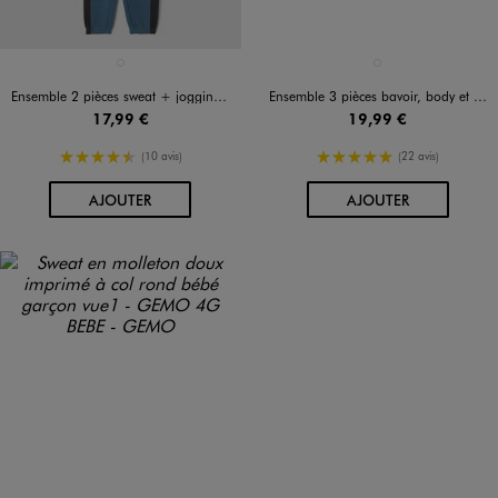
Disponible en 1 coloris
Disponible en 1 coloris
BLEU STANDARD
BEIGE CLAIR
Ensemble 2 pièces sweat + jogging bébé garçon
Ensemble 3 pièces bavoir, body et pyjama bébé
17,99 €
19,99 €
4.5/5 de moyenne
5/5 de moyenne
(10 avis)
(22 avis)
AU PANIER
AU PANIER
AJOUTER
AJOUTER