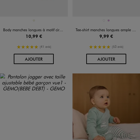
Disponible en 1 coloris
Disponible en 2 coloris
BEIGE
BLANC
PRUNE
Body manches longues à motif cirque bébé garçon (lot de 3)
Tee-shirt manches longues ample à col Claudine en dentelle anglaise bébé fille
10,99 €
9,99 €
5/5 de moyenne
5/5 de moyenne
(41 avis)
(53 avis)
AU PANIER
AU PANIER
AJOUTER
AJOUTER