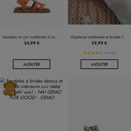
Disponible en 1 coloris
Disponible en 1 coloris
ORANGE FONCE
ECRU
Sandales en cuir multibrides à scratch bébé garçon - Na!
Gigoteuse matelassée et brodée TOG 2.5
34,99 €
29,99 €
4.5/5 de moyenne
(17 avis)
AU PANIER
AU PANIER
AJOUTER
AJOUTER