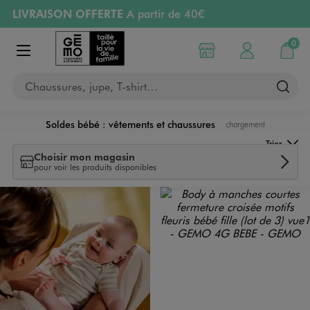
LIVRAISON OFFERTE
A partir de 40€
Aller au contenu principal
Aller à la navigation
RETRAIT ET LIVRAISON OFFERTE
en magasin
0
Choisir mon magasin
Mon compte
Mon pa
Afficher le menu
PAYEZ EN 3x SANS FRAIS
dès 50€
Chaussures, jupe, T-shirt…
Retours OFFERTS
pendant 30 jours
Soldes bébé : vêtements et chaussures
chargement
Trier
Choisir mon magasin
pour voir les produits disponibles