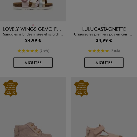
Disponible en 1 coloris
Disponible en 1 coloris
ROSE
DORE
LOVELY WINGS GEMO FOR GOOD
LULUCASTAGNETTE
Sandales à brides irisées et scratch bébé fille
Chaussures premiers pas en cuir bébé fille - LuluCastagnette
24,99 €
34,99 €
5/5 de moyenne
5/5 de moyenne
(5 avis)
(7 avis)
AU PANIER
AU PANIER
AJOUTER
AJOUTER