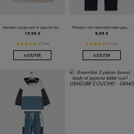
Disponible en 1 coloris
Disponible en 2 coloris
BEIGE CLAIR
BLEU MARINE
MARRON STANDARD
Manteau coupe-vent à capuche bébé fille
Pantalon slim extensible bébé garçon
19,99 €
9,99 €
5/5 de moyenne
5/5 de moyenne
(27 avis)
(15 avis)
AU PANIER
AU PANIER
AJOUTER
AJOUTER