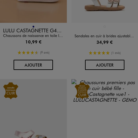
Disponible en 1 coloris
Disponible en 1 coloris
MARINE
BLANC
LULU CASTAGNETTE G4G D
Chaussons de naissance en toile look tennis bébé - LuluCastagnette
Sandales en cuir à brides ajustables bébé fille - NA!
10,99 €
34,99 €
4.5/5 de moyenne
5/5 de moyenne
(9 avis)
(1 avis)
AU PANIER
AU PANIER
AJOUTER
AJOUTER