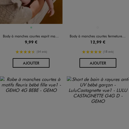
Disponible en 1 coloris
Disponible en 1 coloris
VERT CLAIR
VIOLET CLAIR
Body à manches courtes esprit marin bébé (lot de 3)
Body à manches courtes fermeture croisée motifs fleuris bébé fille (lot de 3)
9,99 €
12,99 €
4.5/5 de moyenne
5/5 de moyenne
(54 avis)
(18 avis)
AU PANIER
AU PANIER
AJOUTER
AJOUTER