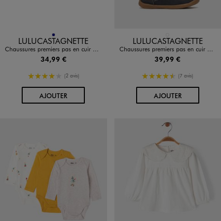
Disponible en 1 coloris
Disponible en 1 coloris
MARINE
BLEU FONCE
LULUCASTAGNETTE
LULUCASTAGNETTE
Chaussures premiers pas en cuir bébé garçon - LuluCastagnette
Chaussures premiers pas en cuir bébé garçon - LuluCastagnette
34,99 €
39,99 €
4/5 de moyenne
4.5/5 de moyenne
(2 avis)
(7 avis)
AU PANIER
AU PANIER
AJOUTER
AJOUTER