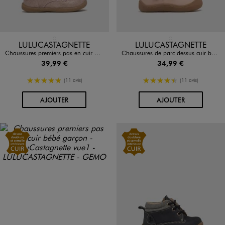
Disponible en 1 coloris
Disponible en 1 coloris
ROSE CLAIR
ROSE CLAIR
LULUCASTAGNETTE
LULUCASTAGNETTE
Chaussures premiers pas en cuir pailleté bébé fille - LuluCastagnette
Chaussures de parc dessus cuir bébé fille - LuluCastagnette
39,99 €
34,99 €
5/5 de moyenne
4.5/5 de moyenne
(11 avis)
(11 avis)
AU PANIER
AU PANIER
AJOUTER
AJOUTER