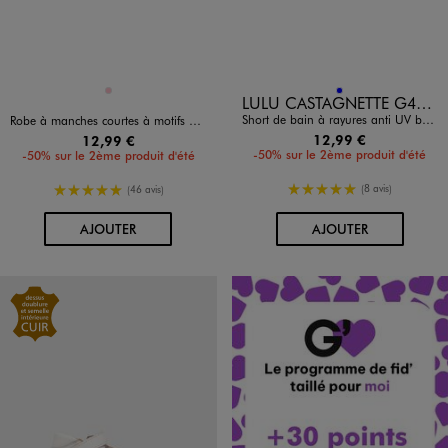
Disponible en 1 coloris
Disponible en 1 coloris
ROSE
BLEU
LULU CASTAGNETTE G4G D
Short de bain à rayures anti UV bébé garçon - LuluCastagnette
Robe à manches courtes à motifs fleuris bébé fille
12,99 €
12,99 €
-50% sur le 2ème produit d'été
-50% sur le 2ème produit d'été
5/5 de moyenne
5/5 de moyenne
(8 avis)
(46 avis)
AU PANIER
AU PANIER
AJOUTER
AJOUTER