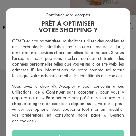
Continuer sans accepter
Disponible en 6 coloris
Disponible en 1 coloris
BEIGE FONCE
BLEU STANDARD
GRIS CLAIR
MARRON STANDARD
VERT FONCE
VERT STANDARD
VERT STANDARD
LULU CASTAGNETTE G4G D
PRÊT À OPTIMISER
Pyjama 2 pièces en velours bébé garçon - LuluCastagnette
Pantalon jogger avec taille ajustable bébé garçon
VOTRE SHOPPING ?
16,99 €
7,99 €
GÉMO et nos partenaires souhaitons utiliser des cookies et
5/5 de moyenne
4.5/5 de moyenne
(20 avis)
(46 avis)
des technologies similaires pour fournir, mettre à jour,
améliorer nos services et personnaliser les annonces. Si vous
AU PANIER
AU PANIER
AJOUTER
AJOUTER
l'acceptez, nous pourrons stocker, accéder et traiter des
données personnelles telles que vos visites à ce site web, les
adresses IP, les informations de votre compte utilisateur
telles que votre adresse e-mail et les identifiants des cookies.
Vous avez le choix d'« Accepter » pour consentir à ces
utilisations, de « Continuer sans accepter » pour vous y
opposer ou de «
Paramétrer
» vos préférences concernant
chaque catégorie de cookie en cliquant sur « Valider » pour
valider vos options. Vous pouvez à tout moment modifier
vos préférences en consultant notre page «
Gestion
des cookies
».