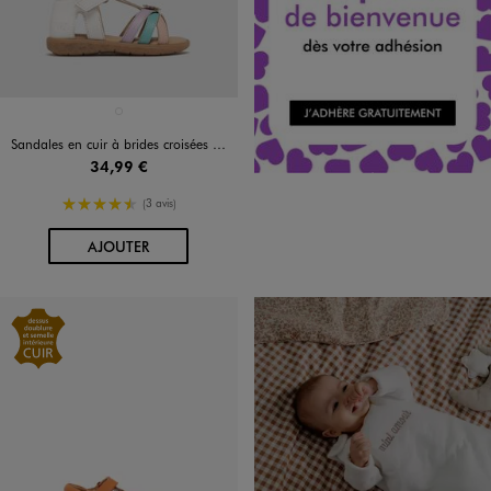
Disponible en 1 coloris
BLANC CHINE
Sandales en cuir à brides croisées bébé fille - Na!
34,99 €
4.5/5 de moyenne
(3 avis)
AU PANIER
AJOUTER