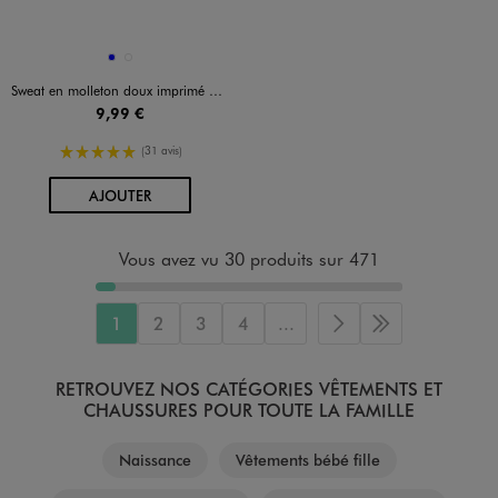
Disponible en 2 coloris
BLEU
MARRON CLAIR
Sweat en molleton doux imprimé à col rond bébé garçon
9,99 €
5/5 de moyenne
(31 avis)
AU PANIER
AJOUTER
Vous avez vu 30 produits sur 471
1
2
3
4
...
Page suivante
Dernière page
RETROUVEZ NOS CATÉGORIES VÊTEMENTS ET
CHAUSSURES POUR TOUTE LA FAMILLE
Naissance
Vêtements bébé fille