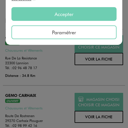
Accepter
NOS AUTRES MAGASINS
Paramétrer
GEMO LANNION
MAGASIN CHOISI
OUVERT
CHOISIR CE MAGASIN
Chaussures et Vêtements
Rue De La Resistance
VOIR LA FICHE
22300 Lannion
Tél. :
02 96 48 78 17
Distance : 34.8 Km
GEMO CARHAIX
MAGASIN CHOISI
OUVERT
CHOISIR CE MAGASIN
Chaussures et Vêtements
Route De Rostrenen
VOIR LA FICHE
29270 Carhaix Plouguer
Tél. :
02 98 99 42 16