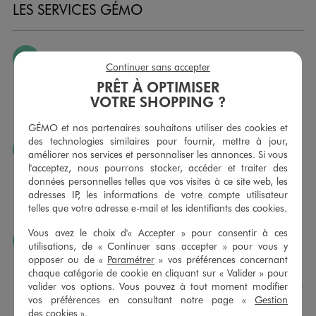
LES SERVICES GÉMO
JE PEUX CHANGER D’AVIS
Continuer sans accepter
Nous échangeons et vous proposons un avoir ou un
PRÊT À OPTIMISER
remboursement pour tout article non porté, non retouché,
VOTRE SHOPPING ?
sous 30 jours, sur simple présentation du ticket de caisse,
dans tous les magasins GÉMO.
GÉMO et nos partenaires souhaitons utiliser des cookies et
des technologies similaires pour fournir, mettre à jour,
JE PEUX FAIRE RETOUCHER MES ARTICLES
améliorer nos services et personnaliser les annonces. Si vous
l'acceptez, nous pourrons stocker, accéder et traiter des
Ourlets, ceintures… vous avez la possibilité de faire
données personnelles telles que vos visites à ce site web, les
retoucher vos articles textiles dans nos magasins. Les tarifs
adresses IP, les informations de votre compte utilisateur
sont à votre disposition sur simple demande. Voir
telles que votre adresse e-mail et les identifiants des cookies.
conditions en magasins.
Vous avez le choix d'« Accepter » pour consentir à ces
J’AIME FAIRE PLAISIR
utilisations, de « Continuer sans accepter » pour vous y
opposer ou de «
Paramétrer
» vos préférences concernant
Nous vous proposons des cartes cadeaux GÉMO d’un
chaque catégorie de cookie en cliquant sur « Valider » pour
montant au choix entre 10€ et 150€. Les cartes cadeau
valider vos options. Vous pouvez à tout moment modifier
GÉMO sont valables 1 an, utilisables en plusieurs fois, pour
vos préférences en consultant notre page «
Gestion
payer vos achats en magasin. Offrez vos cartes cadeau
des cookies
».
dans de jolies enveloppes pour toutes les occasions.