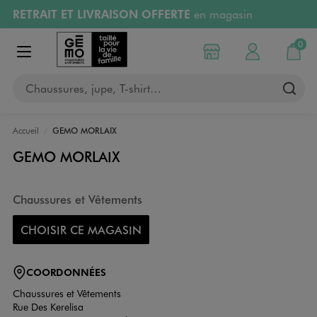
RETRAIT ET LIVRAISON OFFERTE
en magasin
Aller au contenu principal
Aller à la navigation
Retours OFFERTS
pendant 30 jours
0
Choisir mon magasin
Mon compte
Mon pa
Afficher le menu
PAYEZ EN 3x SANS FRAIS
dès 50€
Chaussures, jupe, T-shirt…
RÉSERVATION GRATUITE
4h en magasin
Accueil
GEMO MORLAIX
GEMO MORLAIX
Chaussures et Vêtements
CHOISIR CE MAGASIN
COORDONNÉES
Chaussures et Vêtements
Rue Des Kerelisa