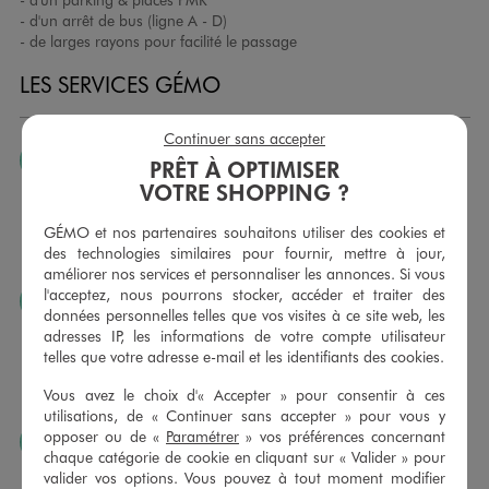
- d'un arrêt de bus (ligne A - D)
- de larges rayons pour facilité le passage
LES SERVICES GÉMO
Continuer sans accepter
JE PEUX CHANGER D’AVIS
PRÊT À OPTIMISER
VOTRE SHOPPING ?
Nous échangeons et vous proposons un avoir ou un
remboursement pour tout article non porté, non retouché,
GÉMO et nos partenaires souhaitons utiliser des cookies et
sous 30 jours, sur simple présentation du ticket de caisse,
des technologies similaires pour fournir, mettre à jour,
dans tous les magasins GÉMO.
améliorer nos services et personnaliser les annonces. Si vous
l'acceptez, nous pourrons stocker, accéder et traiter des
JE PEUX FAIRE RETOUCHER MES ARTICLES
données personnelles telles que vos visites à ce site web, les
Ourlets, ceintures… vous avez la possibilité de faire
adresses IP, les informations de votre compte utilisateur
retoucher vos articles textiles dans nos magasins. Les tarifs
telles que votre adresse e-mail et les identifiants des cookies.
sont à votre disposition sur simple demande. Voir
Vous avez le choix d'« Accepter » pour consentir à ces
conditions en magasins.
utilisations, de « Continuer sans accepter » pour vous y
opposer ou de «
Paramétrer
» vos préférences concernant
J’AIME FAIRE PLAISIR
chaque catégorie de cookie en cliquant sur « Valider » pour
Nous vous proposons des cartes cadeaux GÉMO d’un
valider vos options. Vous pouvez à tout moment modifier