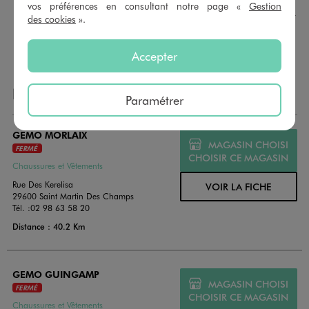
montant au choix entre 10€ et 150€. Les cartes cadeau
vos préférences en consultant notre page «
Gestion
GÉMO sont valables 1 an, utilisables en plusieurs fois, pour
des cookies
».
payer vos achats en magasin. Offrez vos cartes cadeau
dans de jolies enveloppes pour toutes les occasions.
Accepter
NOS AUTRES MAGASINS
Paramétrer
GEMO MORLAIX
MAGASIN CHOISI
FERMÉ
CHOISIR CE MAGASIN
Chaussures et Vêtements
Rue Des Kerelisa
VOIR LA FICHE
29600 Saint Martin Des Champs
Tél. :
02 98 63 58 20
Distance : 40.2 Km
GEMO GUINGAMP
MAGASIN CHOISI
FERMÉ
CHOISIR CE MAGASIN
Chaussures et Vêtements