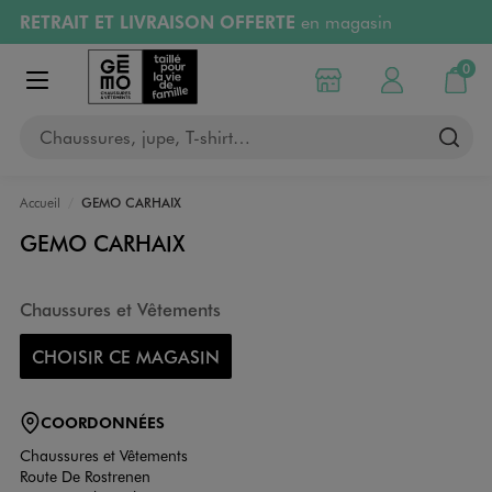
RETRAIT ET LIVRAISON OFFERTE
en magasin
Aller au contenu principal
Aller à la navigation
Retours OFFERTS
pendant 30 jours
0
Choisir mon magasin
Mon compte
Mon pa
Afficher le menu
PAYEZ EN 3x SANS FRAIS
dès 50€
Chaussures, jupe, T-shirt…
RÉSERVATION GRATUITE
4h en magasin
Accueil
GEMO CARHAIX
GEMO CARHAIX
Chaussures et Vêtements
CHOISIR CE MAGASIN
COORDONNÉES
Chaussures et Vêtements
Route De Rostrenen