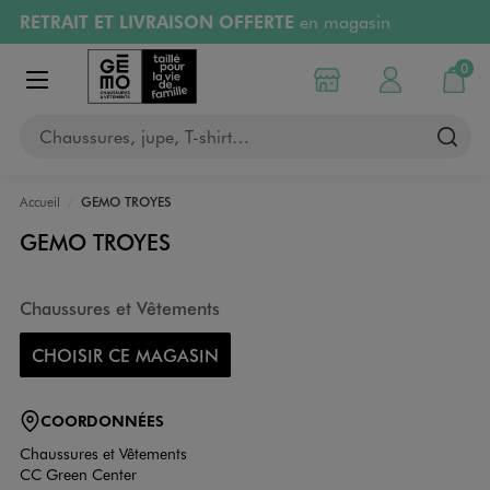
RETRAIT ET LIVRAISON OFFERTE
en magasin
Aller au contenu principal
Aller à la navigation
Retours OFFERTS
pendant 30 jours
0
Choisir mon magasin
Mon compte
Mon pa
Afficher le menu
PAYEZ EN 3x SANS FRAIS
dès 50€
Chaussures, jupe, T-shirt…
RÉSERVATION GRATUITE
4h en magasin
Accueil
GEMO TROYES
GEMO TROYES
Chaussures et Vêtements
CHOISIR CE MAGASIN
COORDONNÉES
Chaussures et Vêtements
CC Green Center