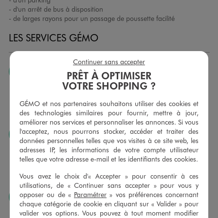
- d'un arrêt de bus à disposition
- de larges rayons pour un passage de poussette facilité
LES SERVICES GÉMO
Continuer sans accepter
JE PEUX CHANGER D’AVIS
PRÊT À OPTIMISER
VOTRE SHOPPING ?
Nous échangeons et vous proposons un avoir ou un
remboursement pour tout article non porté, non retouché,
GÉMO et nos partenaires souhaitons utiliser des cookies et
sous 30 jours, sur simple présentation du ticket de caisse,
des technologies similaires pour fournir, mettre à jour,
dans tous les magasins GÉMO.
améliorer nos services et personnaliser les annonces. Si vous
l'acceptez, nous pourrons stocker, accéder et traiter des
JE PEUX FAIRE RETOUCHER MES ARTICLES
données personnelles telles que vos visites à ce site web, les
Ourlets, ceintures… vous avez la possibilité de faire
adresses IP, les informations de votre compte utilisateur
retoucher vos articles textiles dans nos magasins. Les tarifs
telles que votre adresse e-mail et les identifiants des cookies.
sont à votre disposition sur simple demande. Voir
Vous avez le choix d'« Accepter » pour consentir à ces
conditions en magasins.
utilisations, de « Continuer sans accepter » pour vous y
opposer ou de «
Paramétrer
» vos préférences concernant
J’AIME FAIRE PLAISIR
chaque catégorie de cookie en cliquant sur « Valider » pour
Nous vous proposons des cartes cadeaux GÉMO d’un
valider vos options. Vous pouvez à tout moment modifier