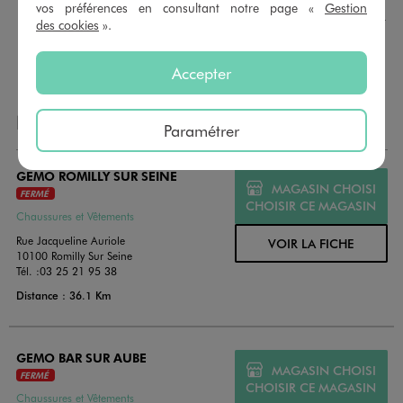
montant au choix entre 10€ et 150€. Les cartes cadeau
vos préférences en consultant notre page «
Gestion
GÉMO sont valables 1 an, utilisables en plusieurs fois, pour
des cookies
».
payer vos achats en magasin. Offrez vos cartes cadeau
dans de jolies enveloppes pour toutes les occasions.
Accepter
NOS AUTRES MAGASINS
Paramétrer
GEMO ROMILLY SUR SEINE
MAGASIN CHOISI
FERMÉ
CHOISIR CE MAGASIN
Chaussures et Vêtements
Rue Jacqueline Auriole
VOIR LA FICHE
10100 Romilly Sur Seine
Tél. :
03 25 21 95 38
Distance : 36.1 Km
GEMO BAR SUR AUBE
MAGASIN CHOISI
FERMÉ
CHOISIR CE MAGASIN
Chaussures et Vêtements