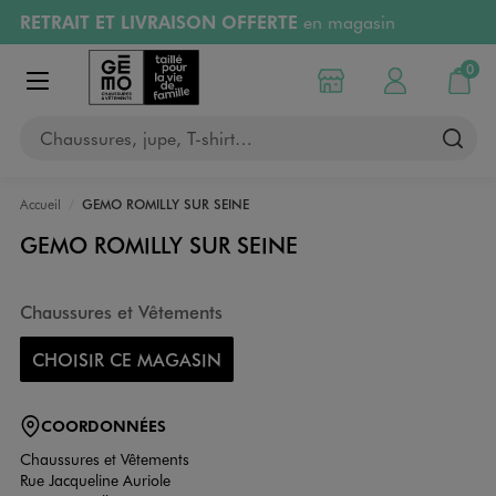
RETRAIT ET LIVRAISON OFFERTE
en magasin
Aller au contenu principal
Aller à la navigation
Retours OFFERTS
pendant 30 jours
0
Choisir mon magasin
Mon compte
Mon pa
Afficher le menu
PAYEZ EN 3x SANS FRAIS
dès 50€
Chaussures, jupe, T-shirt…
RÉSERVATION GRATUITE
4h en magasin
Accueil
GEMO ROMILLY SUR SEINE
GEMO ROMILLY SUR SEINE
Chaussures et Vêtements
CHOISIR CE MAGASIN
COORDONNÉES
Chaussures et Vêtements
Rue Jacqueline Auriole