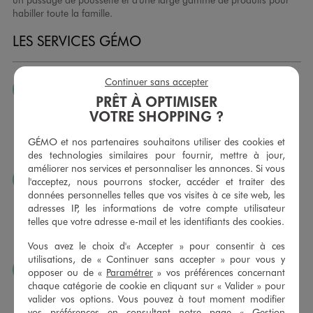
habiller toute la famille.
LES SERVICES GÉMO
Continuer sans accepter
JE PEUX CHANGER D’AVIS
PRÊT À OPTIMISER
Nous échangeons et vous proposons un avoir ou un
VOTRE SHOPPING ?
remboursement pour tout article non porté, non retouché,
sous 30 jours, sur simple présentation du ticket de caisse,
GÉMO et nos partenaires souhaitons utiliser des cookies et
dans tous les magasins GÉMO.
des technologies similaires pour fournir, mettre à jour,
améliorer nos services et personnaliser les annonces. Si vous
JE PEUX FAIRE RETOUCHER MES ARTICLES
l'acceptez, nous pourrons stocker, accéder et traiter des
données personnelles telles que vos visites à ce site web, les
Ourlets, ceintures… vous avez la possibilité de faire
adresses IP, les informations de votre compte utilisateur
retoucher vos articles textiles dans nos magasins. Les tarifs
telles que votre adresse e-mail et les identifiants des cookies.
sont à votre disposition sur simple demande. Voir
conditions en magasins.
Vous avez le choix d'« Accepter » pour consentir à ces
utilisations, de « Continuer sans accepter » pour vous y
J’AIME FAIRE PLAISIR
opposer ou de «
Paramétrer
» vos préférences concernant
chaque catégorie de cookie en cliquant sur « Valider » pour
Nous vous proposons des cartes cadeaux GÉMO d’un
valider vos options. Vous pouvez à tout moment modifier
montant au choix entre 10€ et 150€. Les cartes cadeau
vos préférences en consultant notre page «
Gestion