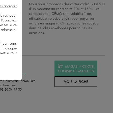
possibilité de
Nous vous proposons des cartes cadeaux GÉMO
ns accepter
es dans nos
d’un montant au choix entre 10€ et 150€. Les
disposition sur
cartes cadeau GÉMO sont valables 1 an,
laires pour
 en magasins.
utilisables en plusieurs fois, pour payer vos
 l'acceptez,
achats en magasin. Offrez vos cartes cadeau
isites à ce
dans de jolies enveloppes pour toutes les
e adresse e-
occasions.
tinuer sans
ant chaque
uvez à tout
O LILLE - V2
MAGASIN CHOISI
MÉ
CHOISIR CE MAGASIN
ssures et Vêtements
re Commercial Heron Parc
VOIR LA FICHE
0 Lezennes
:
03 20 34 97 35