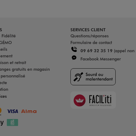
S
SERVICES CLIENT
Fidélité
Questions/réponses
u GÉMO
Formulaire de contact
eils
09 69 32 35 19
(appel non 
iement
Facebook Messenger
son et retrait
anges gratuits en magasin
s personnalisé
ecte
ation
Faciliti
ices
Goodays