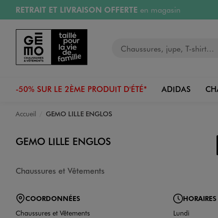
RETRAIT ET LIVRAISON OFFERTE
en magasin
Aller au contenu principal
Aller à la navigation
Retours OFFERTS
pendant 30 jours
Votre recherche
PAYEZ EN 3x SANS FRAIS
dès 50€
RÉSERVATION GRATUITE
4h en magasin
-50% SUR LE 2ÈME PRODUIT D'ÉTÉ*
ADIDAS
CH
Accueil
GEMO LILLE ENGLOS
GEMO LILLE ENGLOS
Chaussures et Vêtements
COORDONNÉES
HORAIRES
Chaussures et Vêtements
Lundi