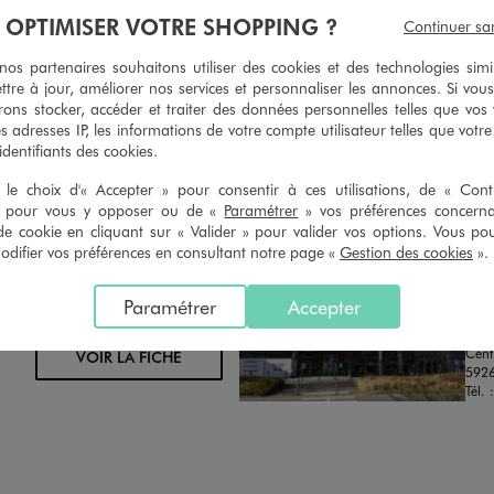
geons et vous proposons un avoir
Ourlets, ceintures… vous avez la 
À OPTIMISER VOTRE SHOPPING ?
Continuer sa
oursement pour tout article non
faire retoucher vos articles textil
retouché, sous 30 jours, sur simple
magasins. Les tarifs sont à votre 
s partenaires souhaitons utiliser des cookies et des technologies simi
n du ticket de caisse, dans tous les
simple demande. Voir conditions
ttre à jour, améliorer nos services et personnaliser les annonces. Si vous
 GÉMO.
ons stocker, accéder et traiter des données personnelles telles que vos v
es adresses IP, les informations de votre compte utilisateur telles que votr
 identifiants des cookies.
le choix d'« Accepter » pour consentir à ces utilisations, de « Con
» pour vous y opposer ou de «
Paramétrer
» vos préférences concern
de cookie en cliquant sur « Valider » pour valider vos options. Vous po
ifier vos préférences en consultant notre page «
Gestion des cookies
».
Distance :
GEM
11.3 Km
MAGASIN CHOISI
FER
Paramétrer
Accepter
CHOISIR CE MAGASIN
Chau
Cent
VOIR LA FICHE
5926
Tél. 