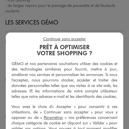
- de larges rayons pour le passage de poussette et de fauteuils
roulants
LES SERVICES GÉMO
Continuer sans accepter
JE PEUX CHANGER D’AVIS
PRÊT À OPTIMISER
Nous échangeons et vous proposons un avoir ou un
VOTRE SHOPPING ?
remboursement pour tout article non porté, non retouché,
sous 30 jours, sur simple présentation du ticket de caisse,
GÉMO et nos partenaires souhaitons utiliser des cookies et
dans tous les magasins GÉMO.
des technologies similaires pour fournir, mettre à jour,
améliorer nos services et personnaliser les annonces. Si vous
JE PEUX FAIRE RETOUCHER MES ARTICLES
l'acceptez, nous pourrons stocker, accéder et traiter des
données personnelles telles que vos visites à ce site web, les
Ourlets, ceintures… vous avez la possibilité de faire
adresses IP, les informations de votre compte utilisateur
retoucher vos articles textiles dans nos magasins. Les tarifs
telles que votre adresse e-mail et les identifiants des cookies.
sont à votre disposition sur simple demande. Voir
conditions en magasins.
Vous avez le choix d'« Accepter » pour consentir à ces
utilisations, de « Continuer sans accepter » pour vous y
J’AIME FAIRE PLAISIR
opposer ou de «
Paramétrer
» vos préférences concernant
chaque catégorie de cookie en cliquant sur « Valider » pour
Nous vous proposons des cartes cadeaux GÉMO d’un
valider vos options. Vous pouvez à tout moment modifier