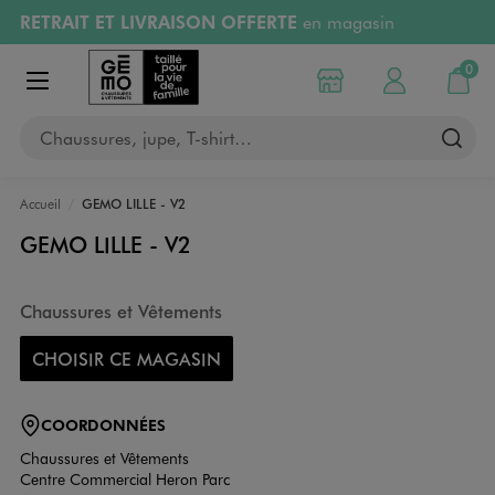
RETRAIT ET LIVRAISON OFFERTE
en magasin
Aller au contenu principal
Aller à la navigation
Retours OFFERTS
pendant 30 jours
0
Choisir mon magasin
Mon compte
Mon pa
Afficher le menu
PAYEZ EN 3x SANS FRAIS
dès 50€
Chaussures, jupe, T-shirt…
RÉSERVATION GRATUITE
4h en magasin
Accueil
GEMO LILLE - V2
GEMO LILLE - V2
Chaussures et Vêtements
CHOISIR CE MAGASIN
COORDONNÉES
Chaussures et Vêtements
Centre Commercial Heron Parc