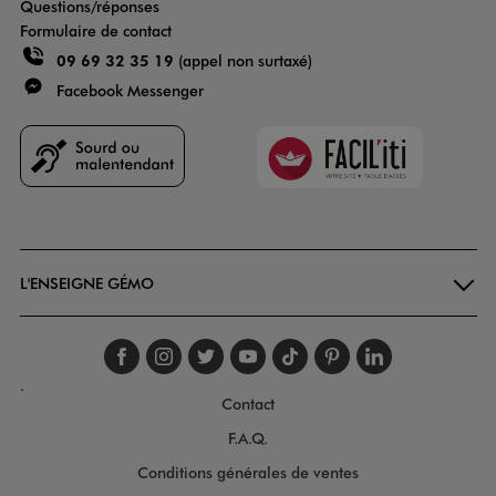
Questions/réponses
Formulaire de contact
09 69 32 35 19
(appel non surtaxé)
Facebook Messenger
Faciliti
Goodays
L'ENSEIGNE GÉMO
Suivez-nous sur faceboo
Suivez-nous sur inst
Suivez-nous sur twi
Suivez-nous sur
Suivez-nous s
Suivez-nou
Suivez-
.
Contact
F.A.Q.
Conditions générales de ventes