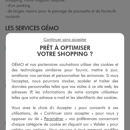
- d'un parking
- de larges rayons pour le passage de poussette et de fauteuils
roulants
LES SERVICES GÉMO
Continuer sans accepter
PRÊT À OPTIMISER
JE PEUX CHANGER D’AVIS
VOTRE SHOPPING ?
Nous échangeons et vous proposons un avoir ou un
remboursement pour tout article non porté, non retouché,
GÉMO et nos partenaires souhaitons utiliser des cookies et
sous 30 jours, sur simple présentation du ticket de caisse,
des technologies similaires pour fournir, mettre à jour,
dans tous les magasins GÉMO.
améliorer nos services et personnaliser les annonces. Si vous
l'acceptez, nous pourrons stocker, accéder et traiter des
JE PEUX FAIRE RETOUCHER MES ARTICLES
données personnelles telles que vos visites à ce site web, les
adresses IP, les informations de votre compte utilisateur
Ourlets, ceintures… vous avez la possibilité de faire
telles que votre adresse e-mail et les identifiants des cookies.
retoucher vos articles textiles dans nos magasins. Les tarifs
sont à votre disposition sur simple demande. Voir
Vous avez le choix d'« Accepter » pour consentir à ces
conditions en magasins.
utilisations, de « Continuer sans accepter » pour vous y
opposer ou de «
Paramétrer
» vos préférences concernant
J’AIME FAIRE PLAISIR
chaque catégorie de cookie en cliquant sur « Valider » pour
valider vos options. Vous pouvez à tout moment modifier