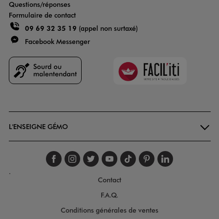
Questions/réponses
Formulaire de contact
09 69 32 35 19
(appel non surtaxé)
Facebook Messenger
Faciliti
Goodays
L'ENSEIGNE GÉMO
Suivez-nous sur faceboo
Suivez-nous sur inst
Suivez-nous sur twi
Suivez-nous sur
Suivez-nous s
Suivez-nou
Suivez-
.
Contact
F.A.Q.
Conditions générales de ventes