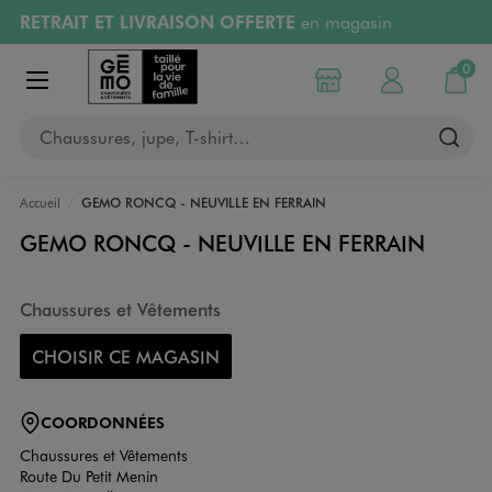
RETRAIT ET LIVRAISON OFFERTE
en magasin
Aller au contenu principal
Aller à la navigation
Retours OFFERTS
pendant 30 jours
0
Choisir mon magasin
Mon compte
Mon pa
Afficher le menu
PAYEZ EN 3x SANS FRAIS
dès 50€
Chaussures, jupe, T-shirt…
RÉSERVATION GRATUITE
4h en magasin
Accueil
GEMO RONCQ - NEUVILLE EN FERRAIN
GEMO RONCQ - NEUVILLE EN FERRAIN
Chaussures et Vêtements
CHOISIR CE MAGASIN
COORDONNÉES
Chaussures et Vêtements
Route Du Petit Menin