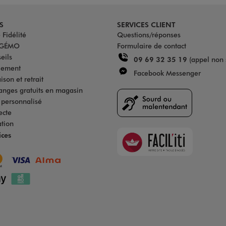
S
SERVICES CLIENT
Fidélité
Questions/réponses
u GÉMO
Formulaire de contact
eils
09 69 32 35 19
(appel non 
iement
Facebook Messenger
son et retrait
anges gratuits en magasin
s personnalisé
ecte
ation
Faciliti
ices
Goodays