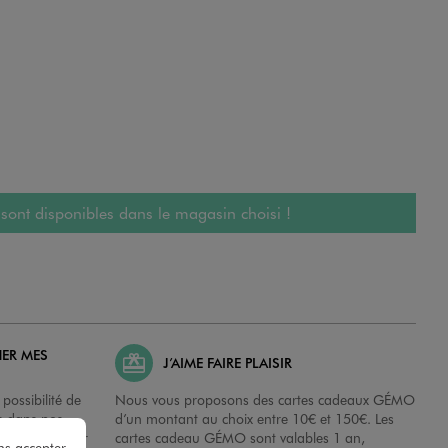
 sont disponibles dans le magasin choisi !
HER MES
J’AIME FAIRE PLAISIR
possibilité de
Nous vous proposons des cartes cadeaux GÉMO
es dans nos
d’un montant au choix entre 10€ et 150€. Les
disposition sur
cartes cadeau GÉMO sont valables 1 an,
ns accepter