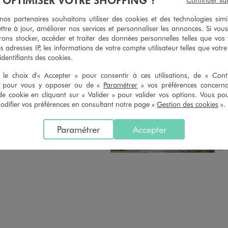
n du ticket de caisse, dans tous les
simple demande. Voir conditions
 GÉMO.
s partenaires souhaitons utiliser des cookies et des technologies simi
ttre à jour, améliorer nos services et personnaliser les annonces. Si vous
ons stocker, accéder et traiter des données personnelles telles que vos v
es adresses IP, les informations de votre compte utilisateur telles que votr
 identifiants des cookies.
le choix d'« Accepter » pour consentir à ces utilisations, de « Con
» pour vous y opposer ou de «
Paramétrer
» vos préférences concern
Distance :
GEM
de cookie en cliquant sur « Valider » pour valider vos options. Vous po
18.3 Km
MAGASIN CHOISI
ifier vos préférences en consultant notre page «
Gestion des cookies
».
OUV
CHOISIR CE MAGASIN
Chau
Paramétrer
Accepter
Cent
VOIR LA FICHE
5926
Tél. 