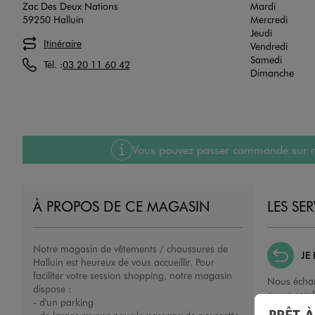
Zac Des Deux Nations
Mardi
59250 Halluin
Mercredi
Jeudi
Itinéraire
Vendredi
Samedi
Tél. :
03 20 11 60 42
Dimanche
Vous pouvez passer commande sur notre
À PROPOS DE CE MAGASIN
LES SE
Notre magasin de vêtements / chaussures de
JE
Halluin est heureux de vous accueillir. Pour
faciliter votre session shopping, notre magasin
Nous échan
dispose :
ou un remb
- d'un parking
porté, non 
PRÊT 