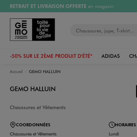
RETRAIT ET LIVRAISON OFFERTE
en magasin
Aller au contenu principal
Aller à la navigation
Retours OFFERTS
pendant 30 jours
Votre recherche
PAYEZ EN 3x SANS FRAIS
dès 50€
RÉSERVATION GRATUITE
4h en magasin
-50% SUR LE 2ÈME PRODUIT D'ÉTÉ*
ADIDAS
CH
Accueil
GEMO HALLUIN
GEMO HALLUIN
Chaussures et Vêtements
COORDONNÉES
HORAIRES
Chaussures et Vêtements
Lundi