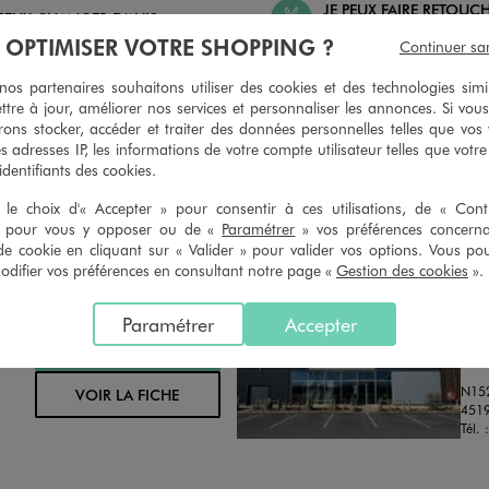
JE PEUX FAIRE RETOUC
 PEUX CHANGER D’AVIS
ARTICLES
À OPTIMISER VOTRE SHOPPING ?
Continuer sa
geons et vous proposons un avoir
Ourlets, ceintures… vous avez la 
oursement pour tout article non
faire retoucher vos articles textil
s partenaires souhaitons utiliser des cookies et des technologies simi
retouché, sous 30 jours, sur simple
magasins. Les tarifs sont à votre 
ttre à jour, améliorer nos services et personnaliser les annonces. Si vous
n du ticket de caisse, dans tous les
simple demande. Voir conditions
ons stocker, accéder et traiter des données personnelles telles que vos v
 GÉMO.
es adresses IP, les informations de votre compte utilisateur telles que votr
 identifiants des cookies.
le choix d'« Accepter » pour consentir à ces utilisations, de « Con
» pour vous y opposer ou de «
Paramétrer
» vos préférences concern
de cookie en cliquant sur « Valider » pour valider vos options. Vous po
ifier vos préférences en consultant notre page «
Gestion des cookies
».
Distance :
GE
25.4 Km
Paramétrer
Accepter
MAGASIN CHOISI
OUV
CHOISIR CE MAGASIN
Chau
N152
VOIR LA FICHE
4519
Tél. 