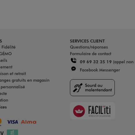
S
SERVICES CLIENT
Fidélité
Questions/réponses
u GÉMO
Formulaire de contact
eils
09 69 32 35 19
(appel non 
iement
Facebook Messenger
son et retrait
anges gratuits en magasin
s personnalisé
ecte
ation
Faciliti
ices
Goodays