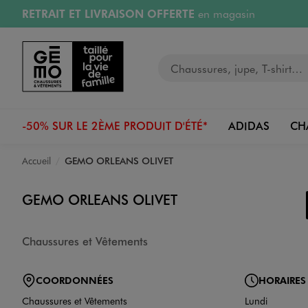
RETRAIT ET LIVRAISON OFFERTE
en magasin
Aller au contenu principal
Aller à la navigation
Retours OFFERTS
pendant 30 jours
Votre recherche
PAYEZ EN 3x SANS FRAIS
dès 50€
RÉSERVATION GRATUITE
4h en magasin
-50% SUR LE 2ÈME PRODUIT D'ÉTÉ*
ADIDAS
CH
Accueil
GEMO ORLEANS OLIVET
GEMO ORLEANS OLIVET
Chaussures et Vêtements
COORDONNÉES
HORAIRES
Chaussures et Vêtements
Lundi